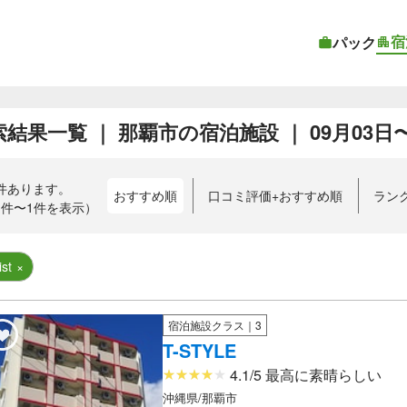
宿
パック
結果一覧 ｜ 那覇市の宿泊施設 ｜ 09月03日〜0
件あります。
おすすめ順
口コミ評価+おすすめ順
ラン
1件〜1件を表示
）
ist
×
宿泊施設クラス｜3
T-STYLE
4.1/5 最高に素晴らしい
沖縄県/那覇市