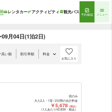
泊
レンタカー
アクティビティ
観光バス
予約確認
メニュー
9月04日(1泊2日)
ク高い順
割引率順
料金
お気に入り
宿のみ
大人2人・1室 / 2日間の合計料金
￥5,678
（税込）
（1人あたり¥2,839・税込）