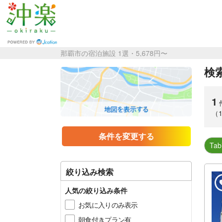
那覇市の宿泊施設 1選・5,678円〜
検索
1
（
条件を変更する
Tab
絞り込み検索
人気の絞り込み条件
お気に入りのみ表示
朝食付きプラン有