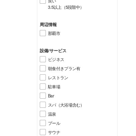
良い
3.5以上（5段階中）
周辺情報
那覇市
設備/サービス
ビジネス
朝食付きプラン有
レストラン
駐車場
Bar
スパ（大浴場含む）
温泉
プール
サウナ