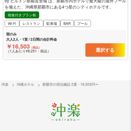
by ヒルトン那覇首里城 は、那覇市内ホテルで最大級の屋外プール
を備えた、沖縄県那覇市にある4つ星のシティホテルです。
朝食付きプラン有
Wi-Fi
レストラン
駐車場
BAR
プール
宿のみ
大人2人・1室 / 2日間の合計料金
￥16,503
（税込）
選択する
（1人あたり¥8,251・税込）
沖楽
沖縄ホテル
那覇市の宿泊施設 2選・16,503円〜