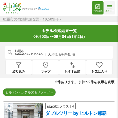
予約確認
メニュー
那覇市の宿泊施設 2選・16,503円〜
ホテル検索結果一覧
09月03日〜09月04日(1泊2日)
那覇市
2026-09-03 ~ 2026-09-04
｜
大人2名
,
お子様0名
,
1室
絞り込み
マップ
おすすめ順
お気に入り
2
件あります。 (
1件〜2件を表示
を表示)
ヒルトン・ホテルズ＆リゾーツ
×
宿泊施設クラス｜4
ダブルツリー by ヒルトン那覇