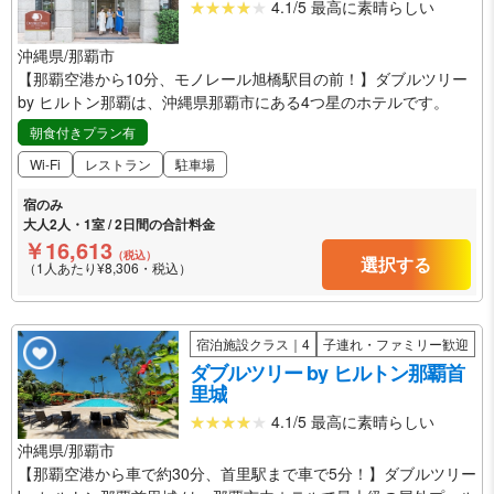
4.1/5 最高に素晴らしい
沖縄県/那覇市
【那覇空港から10分、モノレール旭橋駅目の前！】ダブルツリー
by ヒルトン那覇は、沖縄県那覇市にある4つ星のホテルです。
朝食付きプラン有
Wi-Fi
レストラン
駐車場
宿のみ
大人2人・1室 / 2日間の合計料金
￥16,613
（税込）
選択する
（1人あたり¥8,306・税込）
宿泊施設クラス｜4
子連れ・ファミリー歓迎
ダブルツリー by ヒルトン那覇首
里城
4.1/5 最高に素晴らしい
沖縄県/那覇市
【那覇空港から車で約30分、首里駅まで車で5分！】ダブルツリー