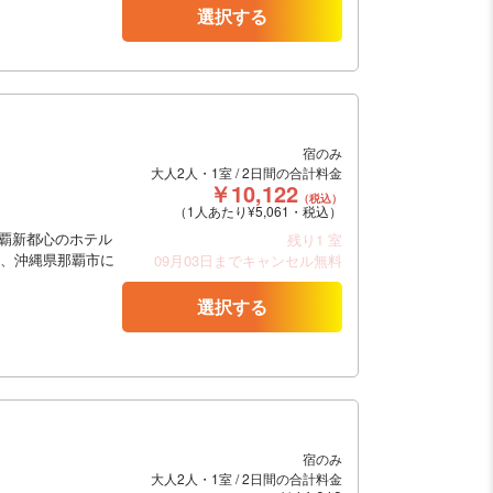
選択する
宿のみ
大人2人・1室 / 2日間の合計料金
￥10,122
（税込）
（1人あたり¥5,061・税込）
那覇新都心のホテル
残り1 室
は、沖縄県那覇市に
09月03日までキャンセル無料
選択する
宿のみ
大人2人・1室 / 2日間の合計料金