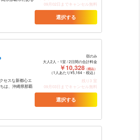
09月02日までキャンセル無料
選択する
ち
宿のみ
大人2人・1室 / 2日間の合計料金
￥10,328
（税込）
（1人あたり¥5,164・税込）
クセスな新都心エ
残り3 室
まちは、沖縄県那覇
09月03日までキャンセル無料
選択する