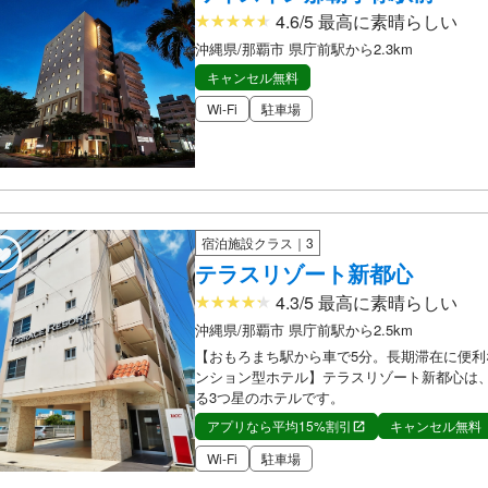
4.6/5 最高に素晴らしい
沖縄県/那覇市 県庁前駅から2.3km
キャンセル無料
Wi-Fi
駐車場
宿泊施設クラス｜3
テラスリゾート新都心
4.3/5 最高に素晴らしい
沖縄県/那覇市 県庁前駅から2.5km
【おもろまち駅から車で5分。長期滞在に便利
ンション型ホテル】テラスリゾート新都心は
る3つ星のホテルです。
アプリなら平均15%割引
キャンセル無料
Wi-Fi
駐車場