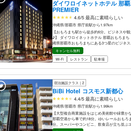
ダイワロイネットホテル 那
PREMIER
4.6/5 最高に素晴らしい
沖縄県/那覇市 県庁前駅から1.97km
【おもろまち駅から徒歩約6分。ビジネスや観
♪】 ダイワロイネットホテル 那覇おもろまち P
縄県那覇市おもろまちにある3つ星のビジネス
キャンセル無料
Wi-Fi
レストラン
駐車場
宿泊施設クラス｜2
BiBi Hotel コスモス新都心
4.4/5 最高に素晴らしい
沖縄県/那覇市 県庁前駅から1.99km
【大型複合商業施設をはじめ美術館や緑豊か
那覇空港から車で約18分。ゆいレールおもろま
分。スーパーやコンビニ、飲食店が立ち並ぶ