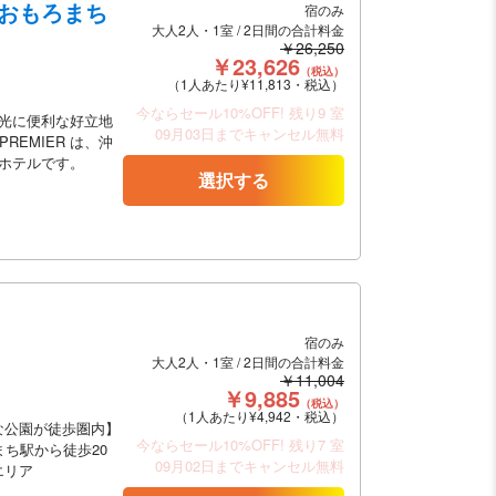
覇おもろまち
宿のみ
大人2人・1室 / 2日間の合計料金
￥26,250
￥23,626
（税込）
（1人あたり¥11,813・税込）
今ならセール10%OFF!
残り9 室
光に便利な好立地
09月03日までキャンセル無料
REMIER は、沖
ホテルです。
選択する
宿のみ
大人2人・1室 / 2日間の合計料金
￥11,004
￥9,885
（税込）
（1人あたり¥4,942・税込）
な公園が徒歩圏内】
今ならセール10%OFF!
残り7 室
ち駅から徒歩20
09月02日までキャンセル無料
エリア