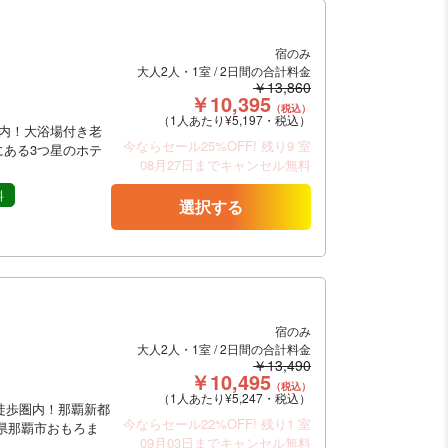
宿のみ
大人2人・1室 / 2日間の合計料金
￥13,860
￥10,395
（税込）
（1人あたり¥5,197・税込）
圏内！大浴場付き老
今ならセール25%OFF!
残り9 室
ある3つ星のホテ
08月27日までキャンセル無料
料
選択する
宿のみ
大人2人・1室 / 2日間の合計料金
￥13,490
￥10,495
（税込）
（1人あたり¥5,247・税込）
徒歩圏内！那覇新都
今ならセール22%OFF!
残り1 室
県那覇市おもろま
09月03日までキャンセル無料