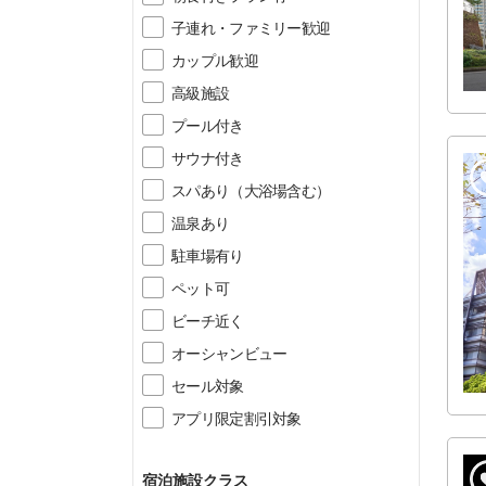
子連れ・ファミリー歓迎
カップル歓迎
高級施設
プール付き
サウナ付き
スパあり（大浴場含む）
温泉あり
駐車場有り
ペット可
ビーチ近く
オーシャンビュー
セール対象
アプリ限定割引対象
宿泊施設クラス