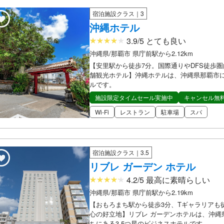
宿泊施設クラス｜3
沖縄ホテル
3.9/5 とても良い
沖縄県/那覇市 県庁前駅から2.12km
【安里駅から徒歩7分。国際通りやDFS徒歩
舗観光ホテル】沖縄ホテルは、沖縄県那覇市に
ルです。
施設限定タイムセール実施中
キャンセル無
Wi-Fi
レストラン
駐車場
スパ
宿泊施設クラス｜3.5
リブレ ガーデン ホテル
4.2/5 最高に素晴らしい
沖縄県/那覇市 県庁前駅から2.19km
【おもろまち駅から徒歩3分、Tギャラリアも
心の好立地】リブレ ガーデンホテルは、沖縄
ちにある3.5つ星のビジネスホテルです。