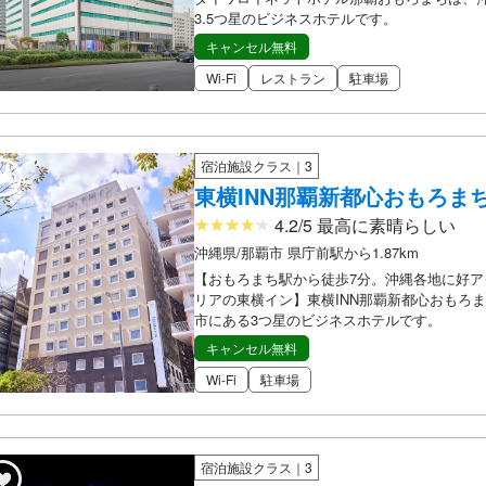
3.5つ星のビジネスホテルです。
キャンセル無料
Wi-Fi
レストラン
駐車場
宿泊施設クラス｜3
東横INN那覇新都心おもろま
4.2/5 最高に素晴らしい
沖縄県/那覇市 県庁前駅から1.87km
【おもろまち駅から徒歩7分。沖縄各地に好ア
リアの東横イン】東横INN那覇新都心おもろ
市にある3つ星のビジネスホテルです。
キャンセル無料
Wi-Fi
駐車場
宿泊施設クラス｜3