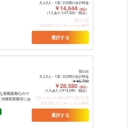
大人2人・1室 / 2日間の合計料金
￥14,644
（税込）
（1人あたり¥7,322・税込）
残り5 室
09月02日までキャンセル無料
選択する
宿のみ
大人2人・1室 / 2日間の合計料金
￥46,700
￥28,580
（税込）
（1人あたり¥14,290・税込）
な那覇新都心のマ
今ならセール39%OFF!
残り3 室
、沖縄県那覇市にあ
08月28日までキャンセル無料
選択する