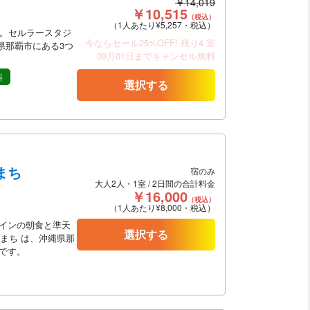
￥14,019
￥10,515
（税込）
（1人あたり¥5,257・税込）
分。セルラースタジ
今ならセール25%OFF!
残り4 室
県那覇市にある3つ
09月01日までキャンセル無料
料
選択する
まち
宿のみ
大人2人・1室 / 2日間の合計料金
￥16,000
（税込）
（1人あたり¥8,000・税込）
インの朝食と準天
選択する
まち は、沖縄県那
です。