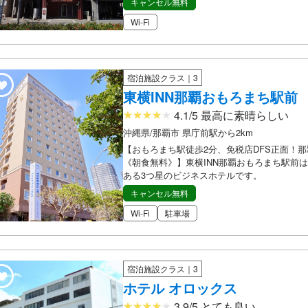
キャンセル無料
Wi-Fi
宿泊施設クラス｜3
東横INN那覇おもろまち駅前
4.1/5 最高に素晴らしい
沖縄県/那覇市 県庁前駅から2km
【おもろまち駅徒歩2分、免税店DFS正面！
《朝食無料》】東横INN那覇おもろまち駅前
ある3つ星のビジネスホテルです。
キャンセル無料
Wi-Fi
駐車場
宿泊施設クラス｜3
ホテル オロックス
3.9/5 とても良い