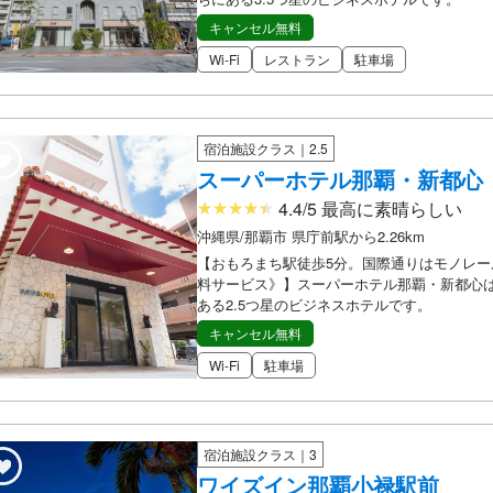
キャンセル無料
Wi-Fi
レストラン
駐車場
宿泊施設クラス｜2.5
スーパーホテル那覇・新都心
4.4/5 最高に素晴らしい
沖縄県/那覇市 県庁前駅から2.26km
【おもろまち駅徒歩5分。国際通りはモノレー
料サービス》】スーパーホテル那覇・新都心
ある2.5つ星のビジネスホテルです。
キャンセル無料
Wi-Fi
駐車場
宿泊施設クラス｜3
ワイズイン那覇小禄駅前