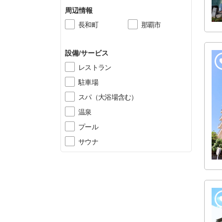
周辺情報
長和町
那覇市
設備/サービス
レストラン
駐車場
スパ（大浴場含む）
温泉
プール
サウナ