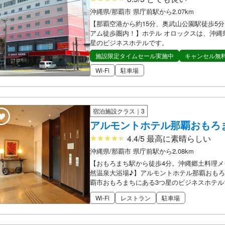
沖縄県/那覇市 県庁前駅から2.07km
【那覇空港から約15分、奥武山公園駅徒歩5
アム徒歩圏内！】ホテル オロックスは、沖縄
星のビジネスホテルです。
施設限定タイムセール実施中
キャンセル無
Wi-Fi
駐車場
宿泊施設クラス｜3
アルモントホテル那覇おもろ
4.4/5 最高に素晴らしい
沖縄県/那覇市 県庁前駅から2.08km
【おもろまち駅から徒歩4分。沖縄郷土料理メ
然温泉大浴場♪】アルモントホテル那覇おもろ
覇市おもろまちにある3つ星のビジネスホテル
Wi-Fi
レストラン
駐車場