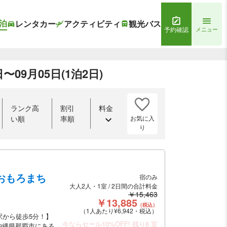
泊
レンタカー
アクティビティ
観光バス
予約確認
メニュー
09月05日(1泊2日)
ランク高
割引
料金
お気に入
い順
率順
り
おもろまち
宿のみ
大人2人・1室 / 2日間の合計料金
￥15,463
￥13,885
（税込）
（1人あたり¥6,942・税込）
駅から徒歩5分！】
今ならセール10%OFF!
残り6 室
沖縄県那覇市にある