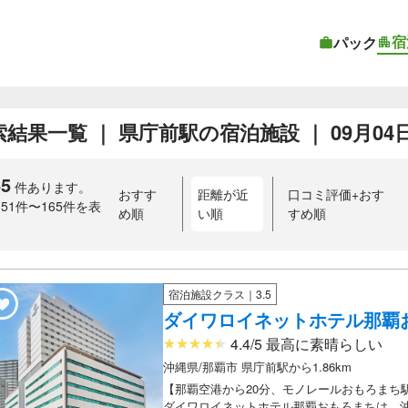
宿
パック
結果一覧 ｜ 県庁前駅の宿泊施設 ｜ 09月04日〜
65
件あります。
おすす
距離が近
口コミ評価+おす
151件〜165件を表
め順
い順
すめ順
）
宿泊施設クラス｜3.5
ダイワロイネットホテル那覇
4.4/5 最高に素晴らしい
沖縄県/那覇市 県庁前駅から1.86km
【那覇空港から20分、モノレールおもろまち
ダイワロイネットホテル那覇おもろまちは、