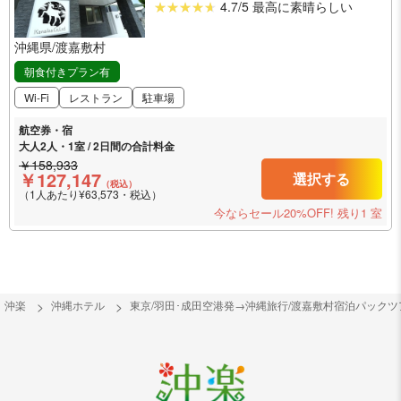
4.7/5 最高に素晴らしい
沖縄県/渡嘉敷村
朝食付きプラン有
Wi-Fi
レストラン
駐車場
航空券・宿
大人2人・1室 / 2日間の合計料金
￥158,933
￥127,147
選択する
（税込）
（1人あたり¥63,573・税込）
今ならセール20%OFF!
残り1 室
沖楽
沖縄ホテル
東京/羽田･成田空港発→沖縄旅行/渡嘉敷村宿泊パック