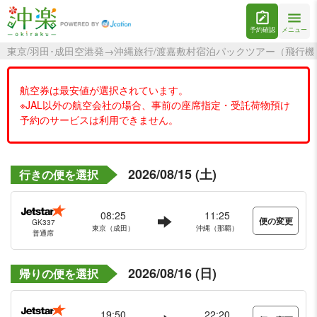
予約確認
メニュー
東京/羽田･成田空港発→沖縄旅行/渡嘉敷村宿泊パックツアー（飛行
航空券は最安値が選択されています。
※JAL以外の航空会社の場合、事前の座席指定・受託荷物預け
予約のサービスは利用できません。
2026/08/15 (土)
行きの便を選択
08:25
11:25
便の変更
GK337
東京（成田）
沖縄（那覇）
普通席
2026/08/16 (日)
帰りの便を選択
19:50
22:20