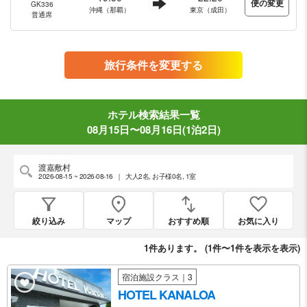
便の変更
GK336
沖縄（那覇）
東京（成田）
普通席
旅行条件を変更する
ホテル検索結果一覧
08月15日〜08月16日(1泊2日)
渡嘉敷村
2026-08-15 ~ 2026-08-16
｜
大人2名
,
お子様0名
,
1室
絞り込み
マップ
おすすめ順
お気に入り
1
件あります。 (
1件〜1件を表示
を表示)
宿泊施設クラス｜3
HOTEL KANALOA