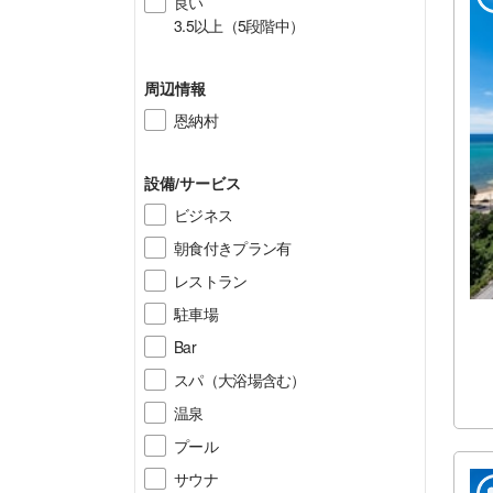
良い
3.5以上（5段階中）
周辺情報
恩納村
設備/サービス
ビジネス
朝食付きプラン有
レストラン
駐車場
Bar
スパ（大浴場含む）
温泉
プール
サウナ