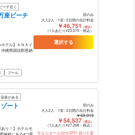
ビーチ近く
万座ビーチ
宿のみ
大人2人・1室 / 2日間の合計料金
￥46,751
（税込）
（1人あたり¥23,375・税込）
選択する
つホテル】ＡＮＡイ
、沖縄県国頭郡恩納
パ
プール
温泉がある
リゾート
宿のみ
大人2人・1室 / 2日間の合計料金
￥69,919
￥54,537
（税込）
（1人あたり¥27,268・税込）
設あり！】ホテルモ
今ならセール22%OFF!
残り3 室
郡恩納村にある4つ星