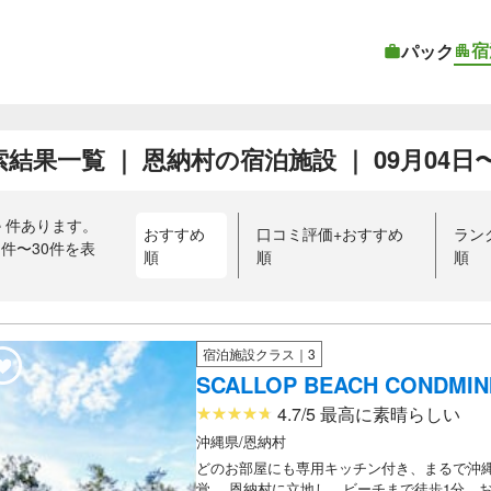
宿
パック
結果一覧 ｜ 恩納村の宿泊施設 ｜ 09月04日〜0
4
件あります。
おすすめ
口コミ評価+おすすめ
ラン
1件〜30件を表
順
順
順
）
宿泊施設クラス｜3
SCALLOP BEACH CONDMIN
4.7/5 最高に素晴らしい
沖縄県/恩納村
どのお部屋にも専用キッチン付き、まるで沖
覚。 恩納村に立地し、ビーチまで徒歩1分。