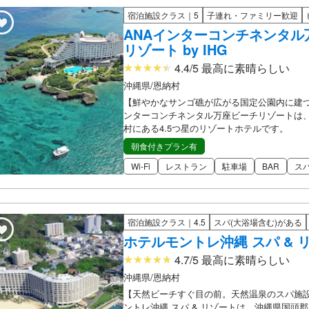
宿泊施設クラス｜5
子連れ・ファミリー歓迎
ANAインターコンチネンタル
リゾート by IHG
4.4/5 最高に素晴らしい
沖縄県/恩納村
【鮮やかなサンゴ礁が広がる国定公園内に建
ンターコンチネンタル万座ビーチリゾートは
村にある4.5つ星のリゾートホテルです。
朝食付きプラン有
Wi-Fi
レストラン
駐車場
BAR
ス
宿泊施設クラス｜4.5
スパ(大浴場含む)がある
ホテルモントレ沖縄 スパ & 
4.7/5 最高に素晴らしい
沖縄県/恩納村
【天然ビーチすぐ目の前。天然温泉のスパ施
ントレ沖縄 スパ & リゾートは、沖縄県国頭