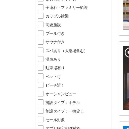
子連れ・ファミリー歓迎
カップル歓迎
高級施設
プール付き
サウナ付き
スパあり（大浴場含む）
温泉あり
駐車場有り
ペット可
ビーチ近く
オーシャンビュー
施設タイプ：ホテル
施設タイプ：一棟貸し
セール対象
アプリ限定割引対象