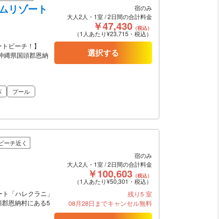
アムリゾート
宿のみ
大人2人・1室 / 2日間の合計料金
￥47,430
（税込）
（1人あたり¥23,715・税込）
ートビーチ！】
選択する
沖縄県国頭郡恩納
パ
プール
ビーチ近く
宿のみ
大人2人・1室 / 2日間の合計料金
￥100,603
（税込）
（1人あたり¥50,301・税込）
ート「ハレクラニ」
残り5 室
郡恩納村にある5
08月28日までキャンセル無料