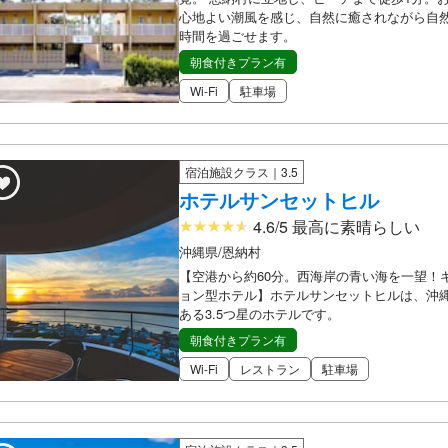
心地よい潮風を感じ、自然に癒されながら自
時間を過ごせます。
朝食付きプラン有
Wi-Fi
駐車場
宿泊施設クラス｜3.5
ホテルサンセットヒル
4.6/5 最高に素晴らしい
沖縄県/恩納村
【空港から約60分。西海岸の青い海を一望！
ョン型ホテル】ホテルサンセットヒルは、沖
ある3.5つ星のホテルです。
朝食付きプラン有
Wi-Fi
レストラン
駐車場