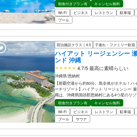
朝食付きプラン有
キャンセル無料
Wi-Fi
ビジネス
レストラン
駐車場
プール
宿泊施設クラス｜4.5
子連れ・ファミリー歓迎
ハイアット リージェンシー 
ンド 沖縄
4.7/5 最高に素晴らしい
沖縄県/恩納村
【那覇空港から約60分。島全体がホテル！ハ
ーチリゾート】ハイアット リージェンシー 瀬
縄は、沖縄県国頭郡恩納村にある4つ星のリゾ
朝食付きプラン有
キャンセル無料
Wi-Fi
ビジネス
レストラン
駐車場
プール
サウナ