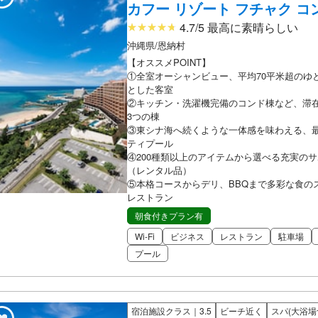
カフー リゾート フチャク 
4.7/5 最高に素晴らしい
沖縄県/恩納村
【オススメPOINT】
①全室オーシャンビュー、平均70平米超のゆ
とした客室
②キッチン・洗濯機完備のコンド棟など、滞
3つの棟
③東シナ海へ続くような一体感を味わえる、
ティプール
④200種類以上のアイテムから選べる充実の
（レンタル品）
⑤本格コースからデリ、BBQまで多彩な食の
レストラン
朝食付きプラン有
Wi-Fi
ビジネス
レストラン
駐車場
プール
宿泊施設クラス｜3.5
ビーチ近く
スパ(大浴場