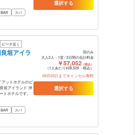
選択する
BAR
スパ
ビーチ近く
瀬良垣アイラ
宿のみ
大人2人・1室 / 2日間の合計料金
￥57,052
（税込）
（1人あたり¥28,526・税込）
09月03日までキャンセル無料
イアットホテルのビ
良垣アイランド 沖
選択する
ートホテルです。
BAR
スパ