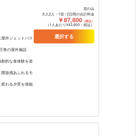
宿のみ
大人2人・1室 / 2日間の合計料金
￥87,800
（税込）
（1人あたり¥43,900・税込）
選択する
に屋外ジェットバス
る圧巻の屋外施設
独創的な食体験を楽
と開放感あふれるモ
と変わる夕景を堪能