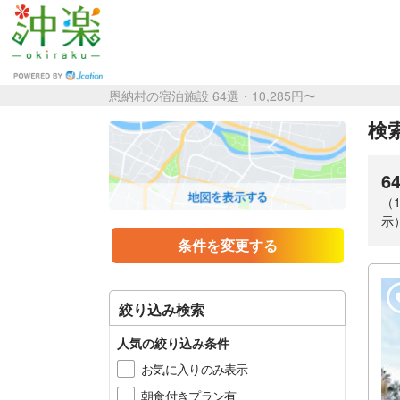
恩納村の宿泊施設 64選・10,285円〜
検索
6
（
示
条件を変更する
絞り込み検索
人気の絞り込み条件
お気に入りのみ表示
朝食付きプラン有