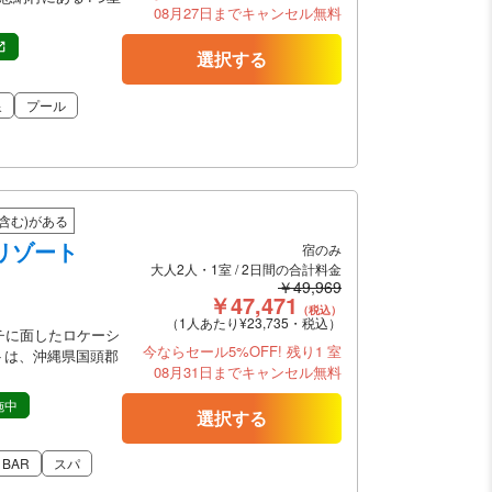
08月27日までキャンセル無料
選択する
泉
プール
含む)がある
リゾート
宿のみ
大人2人・1室 / 2日間の合計料金
￥49,969
￥47,471
（税込）
（1人あたり¥23,735・税込）
チに面したロケーシ
今ならセール5%OFF!
残り1 室
トは、沖縄県国頭郡
08月31日までキャンセル無料
施中
選択する
BAR
スパ