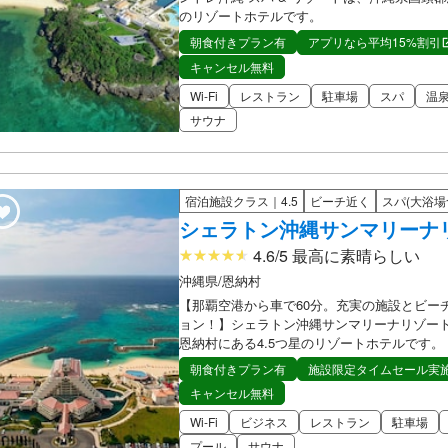
のリゾートホテルです。
朝食付きプラン有
アプリなら平均15%割引
キャンセル無料
Wi-Fi
レストラン
駐車場
スパ
温
サウナ
宿泊施設クラス｜4.5
ビーチ近く
スパ(大浴場
シェラトン沖縄サンマリーナ
4.6/5 最高に素晴らしい
沖縄県/恩納村
【那覇空港から車で60分。充実の施設とビー
ョン！】シェラトン沖縄サンマリーナリゾー
恩納村にある4.5つ星のリゾートホテルです。
朝食付きプラン有
施設限定タイムセール実
キャンセル無料
Wi-Fi
ビジネス
レストラン
駐車場
プール
サウナ