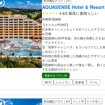
宿泊施設クラス｜3.5
AQUASENSE Hotel & Resort
4.8/5 最高に素晴らしい
沖縄県/恩納村
【オススメPOINT】
①全室オーシャンビュー＆広々としたテラス
を完備
②総面積2,200平米超、水の都を彷彿とさせ
「アクアテラス」
③「琉球チャイニーズ」をコンセプトにした
しめるレストラン
④自然の色彩を反映した洗練されたデザイン
ダンな客室
⑤恩納村の高台から東シナ海を一望し、刻々
できる絶好のロケーション
朝食付きプラン有
Wi-Fi
レストラン
駐車場
プール
宿泊施設クラス｜4.5
ペット可
ビーチ近く