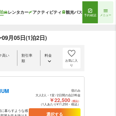
泊
レンタカー
アクティビティ
観光バス
予約確認
メニュー
9月05日(1泊2日)
ク高い
割引率
料金
お気に入
順
り
IUM
宿のみ
大人2人・1室 / 2日間の合計料金
￥22,500
（税込）
（1人あたり¥11,250・税込）
縄に暮らすような感
選択する
お部屋を吹き抜ける