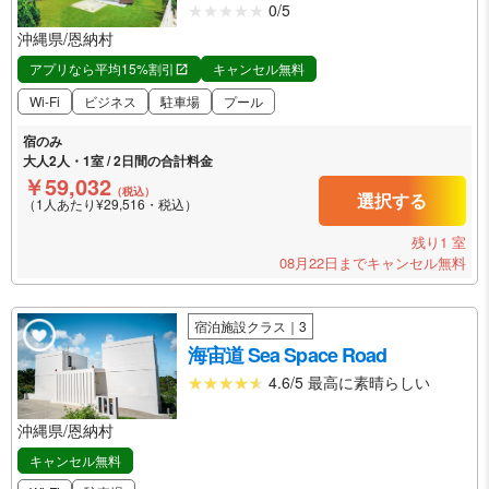
0/5
沖縄県/恩納村
アプリなら平均15%割引
キャンセル無料
Wi-Fi
ビジネス
駐車場
プール
宿のみ
大人2人・1室 / 2日間の合計料金
￥59,032
（税込）
選択する
（1人あたり¥29,516・税込）
残り1 室
08月22日までキャンセル無料
宿泊施設クラス｜3
海宙道 Sea Space Road
4.6/5 最高に素晴らしい
沖縄県/恩納村
キャンセル無料