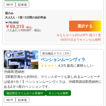
Wi-Fi
駐車場
宿のみ
大人2人・1室 / 2日間の合計料金
￥76,902
￥59,215
選択する
（税込）
（1人あたり¥29,607・税込）
今ならセール23%OFF!
残り1 室
09月01日までキャンセル無料
宿泊施設クラス｜2.5
ペンションムーンヴィラ
4.3/5 最高に素晴らしい
沖縄県/恩納村
【那覇空港から約50分。マリンスポーツも楽しめるムーンビーチ
は徒歩1分！】ペンションムーンヴィラは、沖縄県国頭郡恩納村に
ある2.5つ星のペンションです。
施設限定タイムセール実施中
キャンセル無料
Wi-Fi
駐車場