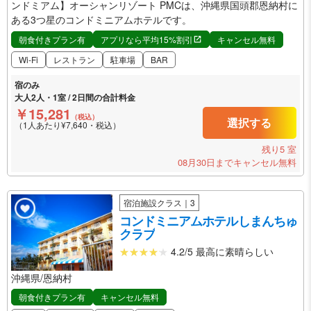
ンドミアム】オーシャンリゾート PMCは、沖縄県国頭郡恩納村に
ある3つ星のコンドミニアムホテルです。
朝食付きプラン有
アプリなら平均15%割引
キャンセル無料
Wi-Fi
レストラン
駐車場
BAR
宿のみ
大人2人・1室 / 2日間の合計料金
￥15,281
（税込）
選択する
（1人あたり¥7,640・税込）
残り5 室
08月30日までキャンセル無料
宿泊施設クラス｜3
コンドミニアムホテルしまんちゅ
クラブ
4.2/5 最高に素晴らしい
沖縄県/恩納村
朝食付きプラン有
キャンセル無料