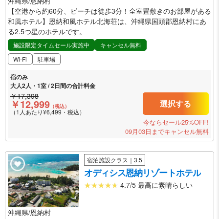
沖縄県/恩納村
【空港から約60分、ビーチは徒歩3分！全室畳敷きのお部屋がある
和風ホテル】恩納和風ホテル北海荘は、沖縄県国頭郡恩納村にあ
る2.5つ星のホテルです。
施設限定タイムセール実施中
キャンセル無料
Wi-Fi
駐車場
宿のみ
大人2人・1室 / 2日間の合計料金
￥17,398
￥12,999
選択する
（税込）
（1人あたり¥6,499・税込）
今ならセール25%OFF!
09月03日までキャンセル無料
宿泊施設クラス｜3.5
オディシス恩納リゾートホテル
4.7/5 最高に素晴らしい
沖縄県/恩納村