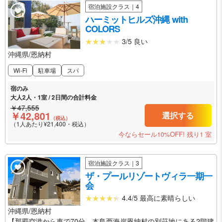
宿泊施設クラス｜4
ハーミットヒルズ沖縄 with
COLORS
3/5 良い
沖縄県/恩納村
Wi-Fi
駐車場
スパ
宿のみ
大人2人・1室 / 2日間の合計料金
￥47,555
￥42,801
選択する
（税込）
（1人あたり¥21,400・税込）
今ならセール10%OFF!
残り1 室
宿泊施設クラス｜3
ザ・プールリゾートヴィラ一期一
会
4.4/5 最高に素晴らしい
沖縄県/恩納村
【那覇空港から車で70分。本島西海岸恩納村の別荘地にある2階建