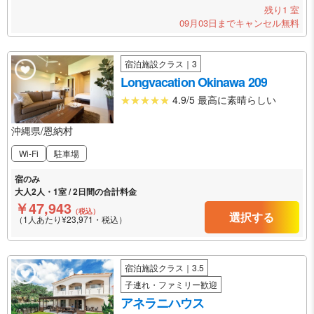
残り1 室
09月03日までキャンセル無料
宿泊施設クラス｜3
Longvacation Okinawa 209
4.9/5 最高に素晴らしい
沖縄県/恩納村
Wi-Fi
駐車場
宿のみ
大人2人・1室 / 2日間の合計料金
￥47,943
（税込）
選択する
（1人あたり¥23,971・税込）
宿泊施設クラス｜3.5
子連れ・ファミリー歓迎
アネラニハウス