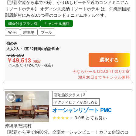
【那覇空港から車で70分、かりゆしビーチ至近のコンドミニアム
リゾートホテル】 オディシス恩納リゾートホテル は、沖縄県国頭
郡恩納村にある3.5つ星のコンドミニアムホテルです。
朝食付きプラン有
キャンセル無料
Wi-Fi
駐車場
プール
宿のみ
大人2人・1室 / 2日間の合計料金
￥56,539
￥49,513
選択する
（税込）
（1人あたり¥24,756・税込）
今ならセール12%OFF!
残り2 室
08月30日までキャンセル無料
宿泊施設クラス｜3
アクティビティが楽しめる
オーシャンリゾート PMC
3.9/5 とても良い
沖縄県/恩納村
【那覇から車で約60分。全室オーシャンビュー！カフェ併設のコ