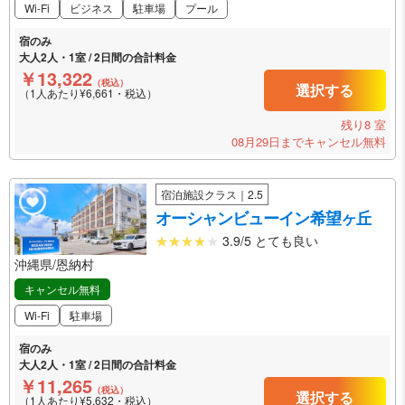
Wi-Fi
ビジネス
駐車場
プール
宿のみ
大人2人・1室 / 2日間の合計料金
￥13,322
（税込）
選択する
（1人あたり¥6,661・税込）
残り8 室
08月29日までキャンセル無料
宿泊施設クラス｜2.5
オーシャンビューイン希望ヶ丘
3.9/5 とても良い
沖縄県/恩納村
キャンセル無料
Wi-Fi
駐車場
宿のみ
大人2人・1室 / 2日間の合計料金
￥11,265
（税込）
選択する
（1人あたり¥5,632・税込）