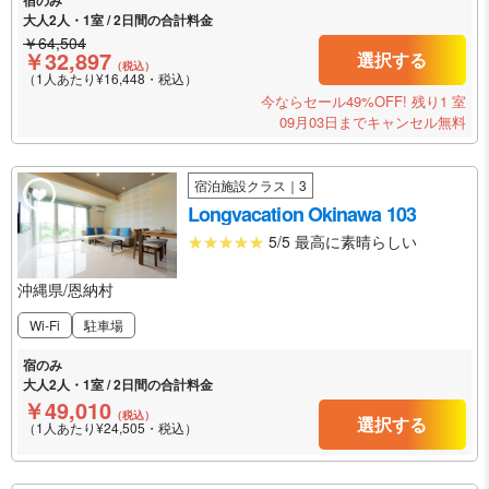
大人2人・1室 / 2日間の合計料金
￥64,504
￥32,897
選択する
（税込）
（1人あたり¥16,448・税込）
今ならセール49%OFF!
残り1 室
09月03日までキャンセル無料
宿泊施設クラス｜3
Longvacation Okinawa 103
5/5 最高に素晴らしい
沖縄県/恩納村
Wi-Fi
駐車場
宿のみ
大人2人・1室 / 2日間の合計料金
￥49,010
（税込）
選択する
（1人あたり¥24,505・税込）