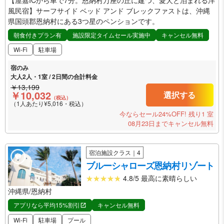
風民宿】サーフサイド ベッド アンド ブレックファストは、沖縄
県国頭郡恩納村にある3つ星のペンションです。
朝食付きプラン有
施設限定タイムセール実施中
キャンセル無料
Wi-Fi
駐車場
宿のみ
大人2人・1室 / 2日間の合計料金
￥13,199
￥10,032
選択する
（税込）
（1人あたり¥5,016・税込）
今ならセール24%OFF!
残り1 室
08月23日までキャンセル無料
宿泊施設クラス｜4
ブルーシャローズ恩納村リゾート
4.8/5 最高に素晴らしい
沖縄県/恩納村
アプリなら平均15%割引
キャンセル無料
Wi-Fi
駐車場
プール