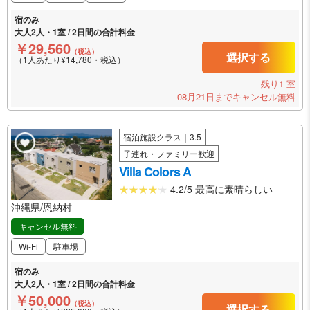
宿のみ
大人2人・1室 / 2日間の合計料金
￥29,560
（税込）
選択する
（1人あたり¥14,780・税込）
残り1 室
08月21日までキャンセル無料
宿泊施設クラス｜3.5
子連れ・ファミリー歓迎
Villa Colors A
4.2/5 最高に素晴らしい
沖縄県/恩納村
キャンセル無料
Wi-Fi
駐車場
宿のみ
大人2人・1室 / 2日間の合計料金
￥50,000
（税込）
選択する