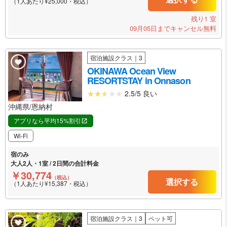
（1人あたり¥25,000・税込）
残り1 室
09月05日までキャンセル無料
宿泊施設クラス｜3
OKINAWA Ocean View
RESORTSTAY in Onnason
2.5/5 良い
沖縄県/恩納村
アプリなら平均15%割引
Wi-Fi
宿のみ
大人2人・1室 / 2日間の合計料金
￥30,774
（税込）
選択する
（1人あたり¥15,387・税込）
宿泊施設クラス｜3
ペット可