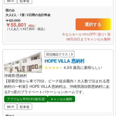
Wi-Fi
駐車場
宿のみ
大人2人・1室 / 2日間の合計料金
￥62,000
￥55,801
選択する
（税込）
（1人あたり¥27,900・税込）
今ならセール10%OFF!
残り1 室
08月23日までキャンセル無料
宿泊施設クラス｜3
HOPE VILLA 恩納村
4.3/5 最高に素晴らしい
沖縄県/恩納村
【那覇空港から車で70分。ビーチ徒歩圏内！大人数で泊まれる恩
納村の一軒家】HOPE VILLA 恩納村は、沖縄県国頭郡恩納村にあ
る3つ星のプライベートバケーションホームです。
アプリなら平均15%割引
キャンセル無料
Wi-Fi
駐車場
宿のみ