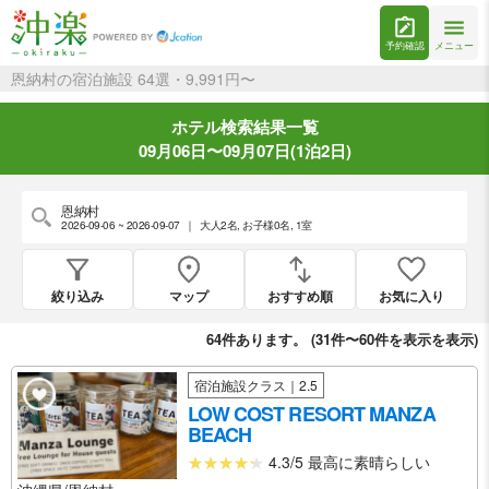
予約確認
メニュー
恩納村の宿泊施設 64選・9,991円〜
ホテル検索結果一覧
09月06日〜09月07日(1泊2日)
恩納村
2026-09-06 ~ 2026-09-07
｜
大人2名
,
お子様0名
,
1室
絞り込み
マップ
おすすめ順
お気に入り
64
件あります。 (
31件〜60件を表示
を表示)
宿泊施設クラス｜2.5
LOW COST RESORT MANZA
BEACH
4.3/5 最高に素晴らしい