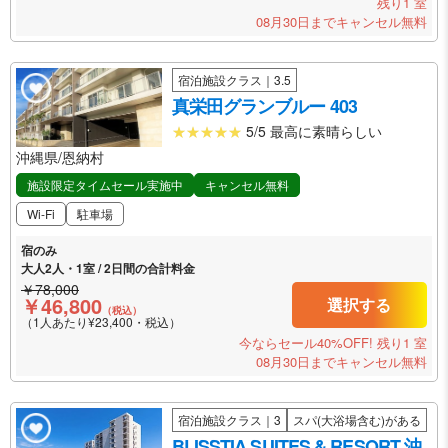
残り1 室
08月30日までキャンセル無料
宿泊施設クラス｜3.5
真栄田グランブルー 403
5/5 最高に素晴らしい
沖縄県/恩納村
施設限定タイムセール実施中
キャンセル無料
Wi-Fi
駐車場
宿のみ
大人2人・1室 / 2日間の合計料金
￥78,000
￥46,800
選択する
（税込）
（1人あたり¥23,400・税込）
今ならセール40%OFF!
残り1 室
08月30日までキャンセル無料
宿泊施設クラス｜3
スパ(大浴場含む)がある
BLISSTIA SUITES & RESORT 沖