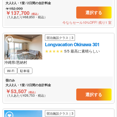
大人2人・1室 / 2日間の合計料金
￥152,999
￥137,700
選択する
（税込）
（1人あたり¥68,850・税込）
今ならセール10%OFF!
残り1 室
宿泊施設クラス｜3
Longvacation Okinawa 301
5/5 最高に素晴らしい
沖縄県/恩納村
Wi-Fi
駐車場
宿のみ
大人2人・1室 / 2日間の合計料金
￥53,507
（税込）
選択する
（1人あたり¥26,753・税込）
宿泊施設クラス｜3