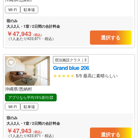
Wi-Fi
駐車場
宿のみ
大人2人・1室 / 2日間の合計料金
￥47,943
（税込）
選択する
（1人あたり¥23,971・税込）
宿泊施設クラス｜3
Grand blue 206
5/5 最高に素晴らしい
沖縄県/恩納村
アプリなら平均15%割引
Wi-Fi
駐車場
宿のみ
大人2人・1室 / 2日間の合計料金
￥47,943
（税込）
選択する
（1人あたり¥23,971・税込）