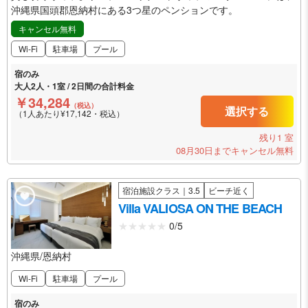
沖縄県国頭郡恩納村にある3つ星のペンションです。
キャンセル無料
Wi-Fi
駐車場
プール
宿のみ
大人2人・1室 / 2日間の合計料金
￥34,284
（税込）
選択する
（1人あたり¥17,142・税込）
残り1 室
08月30日までキャンセル無料
宿泊施設クラス｜3.5
ビーチ近く
Villa VALIOSA ON THE BEACH
0/5
沖縄県/恩納村
Wi-Fi
駐車場
プール
宿のみ