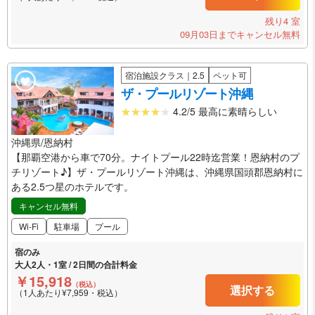
残り4 室
09月03日までキャンセル無料
宿泊施設クラス｜2.5
ペット可
ザ・プールリゾート沖縄
4.2/5 最高に素晴らしい
沖縄県/恩納村
【那覇空港から車で70分。ナイトプール22時迄営業！恩納村のプ
チリゾート♪】ザ・プールリゾート沖縄は、沖縄県国頭郡恩納村に
ある2.5つ星のホテルです。
キャンセル無料
Wi-Fi
駐車場
プール
宿のみ
大人2人・1室 / 2日間の合計料金
￥15,918
（税込）
選択する
（1人あたり¥7,959・税込）