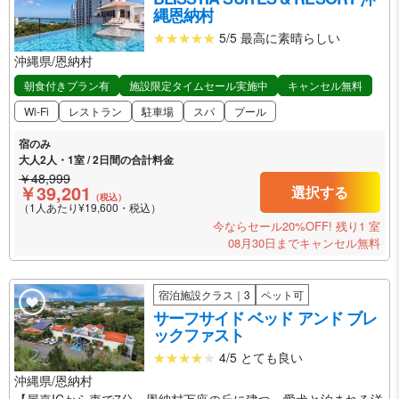
縄恩納村
5/5 最高に素晴らしい
沖縄県/恩納村
朝食付きプラン有
施設限定タイムセール実施中
キャンセル無料
Wi-Fi
レストラン
駐車場
スパ
プール
宿のみ
大人2人・1室 / 2日間の合計料金
￥48,999
￥39,201
選択する
（税込）
（1人あたり¥19,600・税込）
今ならセール20%OFF!
残り1 室
08月30日までキャンセル無料
宿泊施設クラス｜3
ペット可
サーフサイド ベッド アンド ブレ
ックファスト
4/5 とても良い
沖縄県/恩納村
【屋嘉ICから車で7分。恩納村万座の丘に建つ、愛犬と泊まれる洋