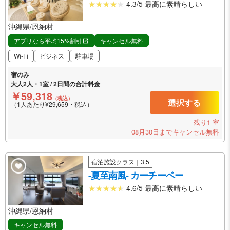
4.3/5 最高に素晴らしい
沖縄県/恩納村
アプリなら平均15%割引
キャンセル無料
Wi-Fi
ビジネス
駐車場
宿のみ
大人2人・1室 / 2日間の合計料金
￥59,318
（税込）
選択する
（1人あたり¥29,659・税込）
残り1 室
08月30日までキャンセル無料
宿泊施設クラス｜3.5
-夏至南風- カーチーベー
4.6/5 最高に素晴らしい
沖縄県/恩納村
キャンセル無料