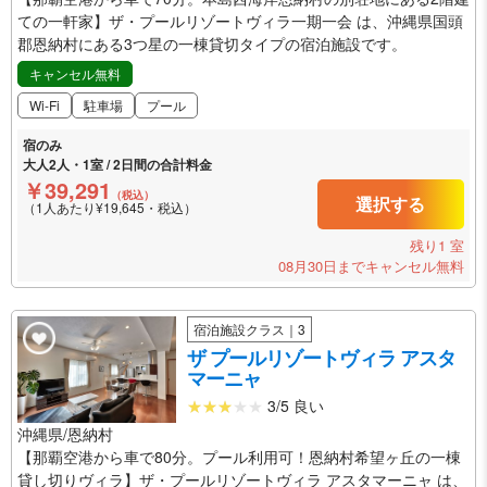
ての一軒家】ザ・プールリゾートヴィラ一期一会 は、沖縄県国頭
郡恩納村にある3つ星の一棟貸切タイプの宿泊施設です。
キャンセル無料
Wi-Fi
駐車場
プール
宿のみ
大人2人・1室 / 2日間の合計料金
￥39,291
（税込）
選択する
（1人あたり¥19,645・税込）
残り1 室
08月30日までキャンセル無料
宿泊施設クラス｜3
ザ プールリゾートヴィラ アスタ
マーニャ
3/5 良い
沖縄県/恩納村
【那覇空港から車で80分。プール利用可！恩納村希望ヶ丘の一棟
貸し切りヴィラ】ザ・プールリゾートヴィラ アスタマーニャ は、