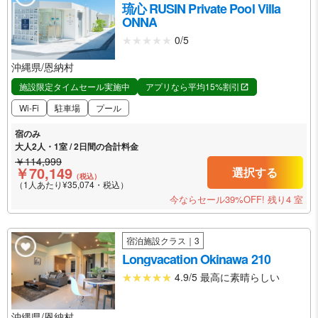
琉心 RUSIN Private Pool Villa
ONNA
0/5
沖縄県/恩納村
施設限定タイムセール実施中
アプリなら平均15%割引
Wi-Fi
駐車場
プール
宿のみ
大人2人・1室 / 2日間の合計料金
￥114,999
￥70,149
選択する
（税込）
（1人あたり¥35,074・税込）
今ならセール39%OFF!
残り4 室
宿泊施設クラス｜3
Longvacation Okinawa 210
4.9/5 最高に素晴らしい
沖縄県/恩納村