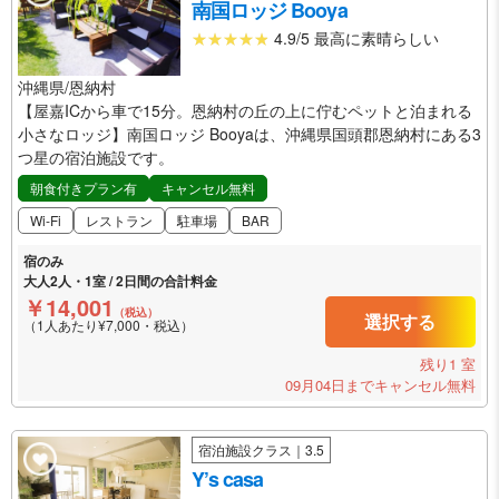
南国ロッジ Booya
4.9/5 最高に素晴らしい
沖縄県/恩納村
【屋嘉ICから車で15分。恩納村の丘の上に佇むペットと泊まれる
小さなロッジ】南国ロッジ Booyaは、沖縄県国頭郡恩納村にある3
つ星の宿泊施設です。
朝食付きプラン有
キャンセル無料
Wi-Fi
レストラン
駐車場
BAR
宿のみ
大人2人・1室 / 2日間の合計料金
￥14,001
（税込）
選択する
（1人あたり¥7,000・税込）
残り1 室
09月04日までキャンセル無料
宿泊施設クラス｜3.5
Y’s casa