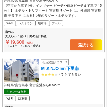
沖縄県/宮古島市 宮古空港から0.41km
【空港から車で1分。インギャー ビーチや前浜ビーチまで車で 15
分！】 ホテル・トリフィート 宮古島リゾート は、沖縄県 宮古島
市 平良下里 にある3つ星のリゾートホテルです。
Wi-Fi
レストラン
駐車場
プール
宿のみ
大人2人・1室 / 2日間の合計料金
￥19,600
（税込）
選択する
（1人あたり¥9,800・税込）
宿泊施設クラス｜2
Mr.KINJO inn 下里南
4/5 とても良い
沖縄県/宮古島市 宮古空港から0.52km
キャンセル無料
Wi-Fi
駐車場