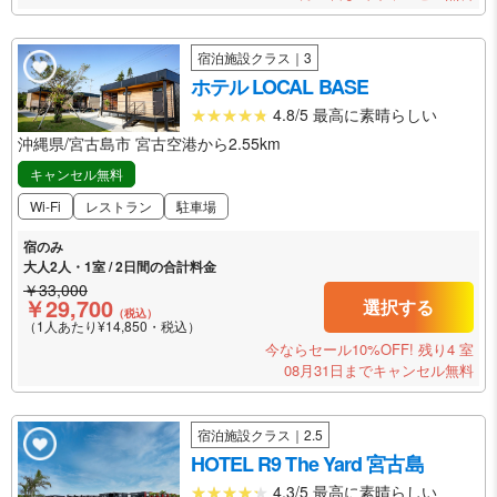
宿泊施設クラス｜3
ホテル LOCAL BASE
4.8/5 最高に素晴らしい
沖縄県/宮古島市 宮古空港から2.55km
キャンセル無料
Wi-Fi
レストラン
駐車場
宿のみ
大人2人・1室 / 2日間の合計料金
￥33,000
￥29,700
選択する
（税込）
（1人あたり¥14,850・税込）
今ならセール10%OFF!
残り4 室
08月31日までキャンセル無料
宿泊施設クラス｜2.5
HOTEL R9 The Yard 宮古島
4.3/5 最高に素晴らしい