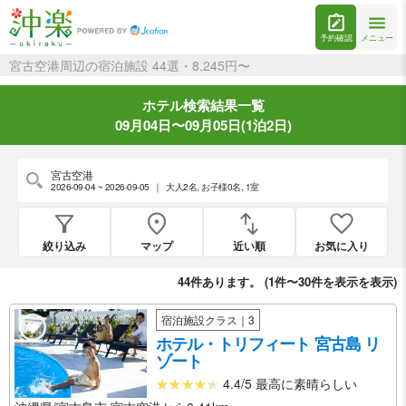
予約確認
メニュー
宮古空港周辺の宿泊施設 44選・8,245円〜
ホテル検索結果一覧
09月04日〜09月05日(1泊2日)
宮古空港
2026-09-04 ~ 2026-09-05
｜
大人2名
,
お子様0名
,
1室
絞り込み
マップ
近い順
お気に入り
44
件あります。 (
1件〜30件を表示
を表示)
宿泊施設クラス｜3
ホテル・トリフィート 宮古島 リ
ゾート
4.4/5 最高に素晴らしい