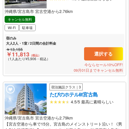
沖縄県/宮古島市 宮古空港から2.76km
キャンセル無料
Wi-Fi
駐車場
宿のみ
大人2人・1室 / 2日間の合計料金
￥13,155
￥11,813
選択する
（税込）
（1人あたり¥5,906・税込）
今ならセール10%OFF!
09月01日までキャンセル無料
宿泊施設クラス｜3
たびのホテルlit宮古島
4.5/5 最高に素晴らしい
沖縄県/宮古島市 宮古空港から2.79km
【宮古空港から車で15分。宮古島のメインストリート沿い！《男