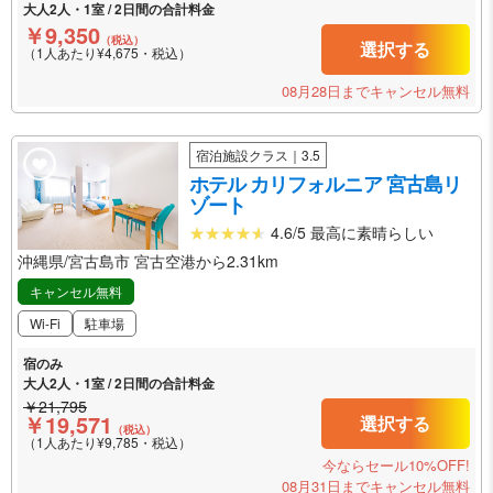
大人2人・1室 / 2日間の合計料金
￥9,350
（税込）
選択する
（1人あたり¥4,675・税込）
08月28日までキャンセル無料
宿泊施設クラス｜3.5
ホテル カリフォルニア 宮古島リ
ゾート
4.6/5 最高に素晴らしい
沖縄県/宮古島市 宮古空港から2.31km
キャンセル無料
Wi-Fi
駐車場
宿のみ
大人2人・1室 / 2日間の合計料金
￥21,795
￥19,571
選択する
（税込）
（1人あたり¥9,785・税込）
今ならセール10%OFF!
08月31日までキャンセル無料