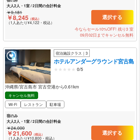
宿のみ
大人2人・1室 / 2日間の合計料金
￥9,181
￥8,245
選択する
（税込）
（1人あたり¥4,122・税込）
今ならセール10%OFF!
残り3 室
09月02日までキャンセル無料
宿泊施設クラス｜3
ホテルアンダーグラウンド宮古島
0/5
沖縄県/宮古島市 宮古空港から0.61km
キャンセル無料
Wi-Fi
レストラン
駐車場
宿のみ
大人2人・1室 / 2日間の合計料金
￥24,000
￥21,600
選択する
（税込）
（1人あたり¥10,800・税込）