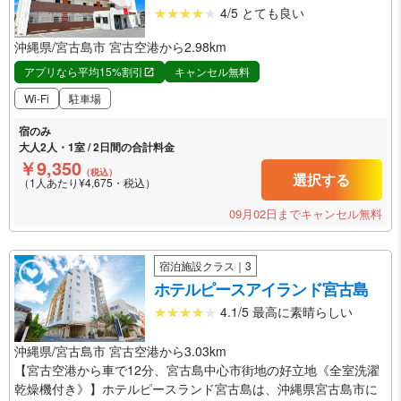
4/5 とても良い
沖縄県/宮古島市 宮古空港から2.98km
アプリなら平均15%割引
キャンセル無料
Wi-Fi
駐車場
宿のみ
大人2人・1室 / 2日間の合計料金
￥9,350
（税込）
選択する
（1人あたり¥4,675・税込）
09月02日までキャンセル無料
宿泊施設クラス｜3
ホテルピースアイランド宮古島
4.1/5 最高に素晴らしい
沖縄県/宮古島市 宮古空港から3.03km
【宮古空港から車で12分、宮古島中心市街地の好立地《全室洗濯
乾燥機付き》】ホテルピースランド宮古島は、沖縄県宮古島市に