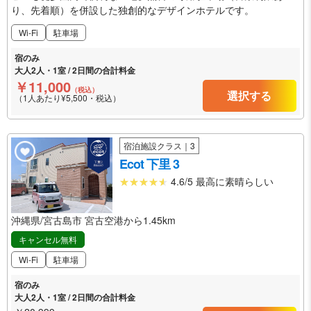
り、先着順）を併設した独創的なデザインホテルです。
Wi-Fi
駐車場
宿のみ
大人2人・1室 / 2日間の合計料金
￥11,000
（税込）
選択する
（1人あたり¥5,500・税込）
宿泊施設クラス｜3
Ecot 下里 3
4.6/5 最高に素晴らしい
沖縄県/宮古島市 宮古空港から1.45km
キャンセル無料
Wi-Fi
駐車場
宿のみ
大人2人・1室 / 2日間の合計料金