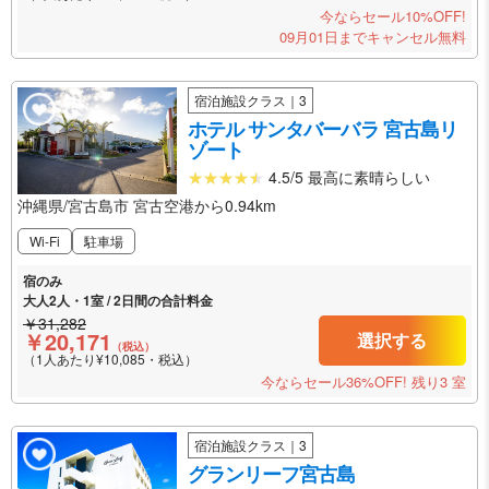
今ならセール10%OFF!
09月01日までキャンセル無料
宿泊施設クラス｜3
ホテル サンタバーバラ 宮古島リ
ゾート
4.5/5 最高に素晴らしい
沖縄県/宮古島市 宮古空港から0.94km
Wi-Fi
駐車場
宿のみ
大人2人・1室 / 2日間の合計料金
￥31,282
￥20,171
選択する
（税込）
（1人あたり¥10,085・税込）
今ならセール36%OFF!
残り3 室
宿泊施設クラス｜3
グランリーフ宮古島