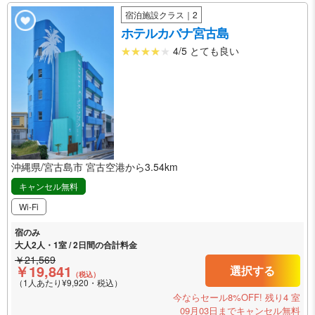
宿泊施設クラス｜2
ホテルカバナ宮古島
4/5 とても良い
沖縄県/宮古島市 宮古空港から3.54km
キャンセル無料
Wi-Fi
宿のみ
大人2人・1室 / 2日間の合計料金
￥21,569
￥19,841
選択する
（税込）
（1人あたり¥9,920・税込）
今ならセール8%OFF!
残り4 室
09月03日までキャンセル無料