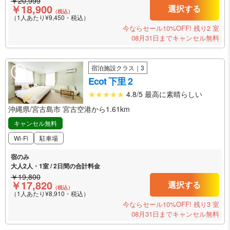
￥20,999
￥18,900
選択する
（税込）
（1人あたり¥9,450・税込）
今ならセール10%OFF!
残り2 室
08月31日までキャンセル無料
宿泊施設クラス｜3
Ecot 下里 2
4.8/5 最高に素晴らしい
沖縄県/宮古島市 宮古空港から1.61km
キャンセル無料
Wi-Fi
駐車場
宿のみ
大人2人・1室 / 2日間の合計料金
￥19,800
￥17,820
選択する
（税込）
（1人あたり¥8,910・税込）
今ならセール10%OFF!
残り3 室
08月31日までキャンセル無料