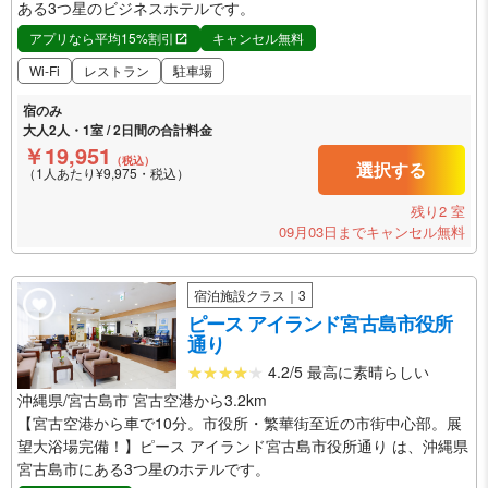
ある3つ星のビジネスホテルです。
アプリなら平均15%割引
キャンセル無料
Wi-Fi
レストラン
駐車場
宿のみ
大人2人・1室 / 2日間の合計料金
￥19,951
（税込）
選択する
（1人あたり¥9,975・税込）
残り2 室
09月03日までキャンセル無料
宿泊施設クラス｜3
ピース アイランド宮古島市役所
通り
4.2/5 最高に素晴らしい
沖縄県/宮古島市 宮古空港から3.2km
【宮古空港から車で10分。市役所・繁華街至近の市街中心部。展
望大浴場完備！】ピース アイランド宮古島市役所通り は、沖縄県
宮古島市にある3つ星のホテルです。