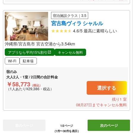
宿泊施設クラス｜3.5
宮古島ヴィラ シャルル
4.6/5 最高に素晴らしい
沖縄県/宮古島市 宮古空港から3.54km
アプリなら平均15%割引
キャンセル無料
Wi-Fi
駐車場
宿のみ
大人2人・1室 / 2日間の合計料金
￥58,773
（税込）
選択する
（1人あたり¥29,386・税込）
残り1 室
08月27日までキャンセル無料
前のページ
次のページ
1/2ページ
（1件〜30件を表示）