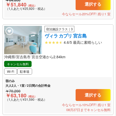
￥64,800
￥51,840
選択する
（税込）
（1人あたり¥25,920・税込）
今ならセール20%OFF!
残り1 室
宿泊施設クラス｜3
ヴィラ カプリ 宮古島
4.6/5 最高に素晴らしい
沖縄県/宮古島市 宮古空港から2.84km
キャンセル無料
Wi-Fi
駐車場
宿のみ
大人2人・1室 / 2日間の合計料金
￥70,200
￥63,180
選択する
（税込）
（1人あたり¥31,590・税込）
今ならセール10%OFF!
残り1 室
08月27日までキャンセル無料