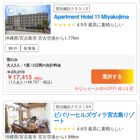
宿泊施設クラス｜3
Apartment Hotel 11 Miyakojima
4.5/5 最高に素晴らしい
沖縄県/宮古島市 宮古空港から1.77km
Wi-Fi
駐車場
宿のみ
大人2人・1室 / 2日間の合計料金
￥23,219
￥17,415
選択する
（税込）
（1人あたり¥8,707・税込）
今ならセール25%OFF!
残り2 室
宿泊施設クラス｜3.5
ビバリーヒルズヴィラ宮古島リゾ
ート
4.6/5 最高に素晴らしい
沖縄県/宮古島市 宮古空港から1.98km