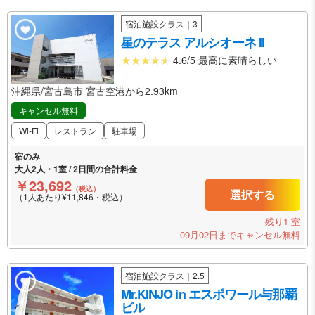
宿泊施設クラス｜3
星のテラス アルシオーネ II
4.6/5 最高に素晴らしい
沖縄県/宮古島市 宮古空港から2.93km
キャンセル無料
Wi-Fi
レストラン
駐車場
宿のみ
大人2人・1室 / 2日間の合計料金
￥23,692
（税込）
選択する
（1人あたり¥11,846・税込）
残り1 室
09月02日までキャンセル無料
宿泊施設クラス｜2.5
Mr.KINJO in エスポワール与那覇
ビル