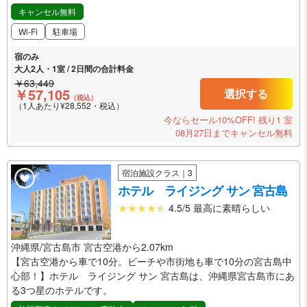
キャンセル無料
Wi-Fi
駐車場
宿のみ
大人2人・1室 / 2日間の合計料金
￥63,449
￥57,105
選択する
（税込）
（1人あたり¥28,552・税込）
今ならセール10%OFF!
残り1 室
08月27日までキャンセル無料
宿泊施設クラス｜3
ホテル ライジング サン 宮古島
4.5/5 最高に素晴らしい
沖縄県/宮古島市 宮古空港から2.07km
【宮古空港から車で10分。ビーチや市街地も車で10分の宮古島中
心部！】ホテル ライジング サン 宮古島は、沖縄県宮古島市にあ
る3つ星のホテルです。