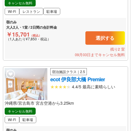
キャンセル無料
Wi-Fi
レストラン
駐車場
宿のみ
大人2人・1室 / 2日間の合計料金
￥15,701
（税込）
選択する
（1人あたり¥7,850・税込）
残り2 室
09月03日までキャンセル無料
宿泊施設クラス｜2.5
ecot 伊良部大橋 Premier
4.4/5 最高に素晴らしい
沖縄県/宮古島市 宮古空港から3.25km
キャンセル無料
Wi-Fi
駐車場
宿のみ