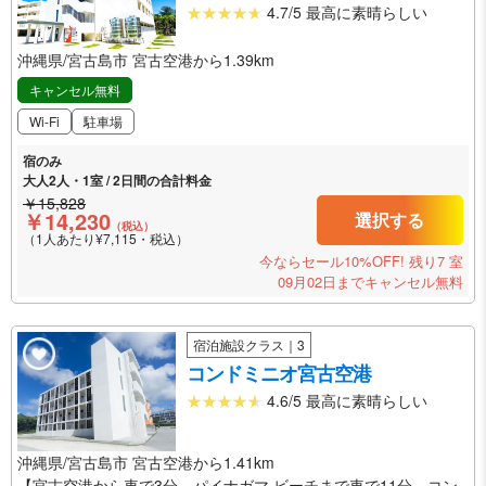
4.7/5 最高に素晴らしい
沖縄県/宮古島市 宮古空港から1.39km
キャンセル無料
Wi-Fi
駐車場
宿のみ
大人2人・1室 / 2日間の合計料金
￥15,828
￥14,230
選択する
（税込）
（1人あたり¥7,115・税込）
今ならセール10%OFF!
残り7 室
09月02日までキャンセル無料
宿泊施設クラス｜3
コンドミニオ宮古空港
4.6/5 最高に素晴らしい
沖縄県/宮古島市 宮古空港から1.41km
【宮古空港から車で3分。パイナガマ ビーチまで車で11分、コン