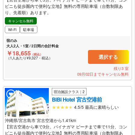
ビニも徒歩圏内で便利な立地】無料の専用駐車場（台数制限あ
り、先着順）あります。
キャンセル無料
Wi-Fi
駐車場
宿のみ
大人2人・1室 / 2日間の合計料金
￥18,655
（税込）
選択する
（1人あたり¥9,327・税込）
残り3 室
09月02日までキャンセル無料
宿泊施設クラス｜2
BiBi Hotel 宮古空港前
4.5/5 最高に素晴らしい
沖縄県/宮古島市 宮古空港から1.41km
【宮古空港から車で3分。パイナガマ ビーチまで車で11分、コン
ビニも徒歩圏内で便利な立地】無料の専用駐車場（台数制限あ