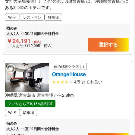
女別大浴場完備》】 たびのホテルlit宮古島 は、沖縄県宮古島市に
ある3つ星のホテルです。
Wi-Fi
レストラン
駐車場
宿のみ
大人2人・1室 / 2日間の合計料金
￥24,191
（税込）
選択する
（1人あたり¥12,095・税込）
宿泊施設クラス｜3
Orange House
4/5 とても良い
沖縄県/宮古島市 宮古空港から2.8km
アプリなら平均15%割引
Wi-Fi
駐車場
宿のみ
大人2人・1室 / 2日間の合計料金