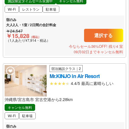
施設限定タイムセール実施中
キャンセル無料
Wi-Fi
レストラン
駐車場
宿のみ
大人2人・1室 / 2日間の合計料金
￥24,547
￥15,828
選択する
（税込）
（1人あたり¥7,914・税込）
今ならセール36%OFF!
残り4 室
09月02日までキャンセル無料
宿泊施設クラス｜2
Mr.KINJO in Air Resort
4.4/5 最高に素晴らしい
沖縄県/宮古島市 宮古空港から2.28km
キャンセル無料
Wi-Fi
駐車場
宿のみ