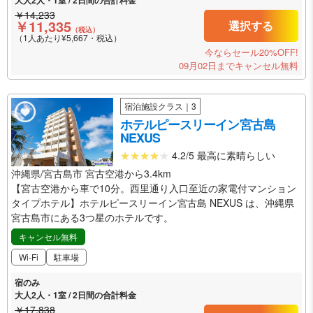
￥14,233
￥11,335
選択する
（税込）
（1人あたり¥5,667・税込）
今ならセール20%OFF!
09月02日までキャンセル無料
宿泊施設クラス｜3
ホテルピースリーイン宮古島
NEXUS
4.2/5 最高に素晴らしい
沖縄県/宮古島市 宮古空港から3.4km
【宮古空港から車で10分。西里通り入口至近の家電付マンション
タイプホテル】ホテルピースリーイン宮古島 NEXUS は、沖縄県
宮古島市にある3つ星のホテルです。
キャンセル無料
Wi-Fi
駐車場
宿のみ
大人2人・1室 / 2日間の合計料金
￥17,838