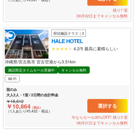
残り7 室
09月02日までキャンセル無料
宿泊施設クラス｜2
HALE HOTEL
4.2/5 最高に素晴らしい
沖縄県/宮古島市 宮古空港から3.51km
施設限定タイムセール実施中
キャンセル無料
Wi-Fi
宿のみ
大人2人・1室 / 2日間の合計料金
￥15,612
￥10,864
選択する
（税込）
（1人あたり¥5,432・税込）
今ならセール30%OFF!
残り3 室
08月31日までキャンセル無料