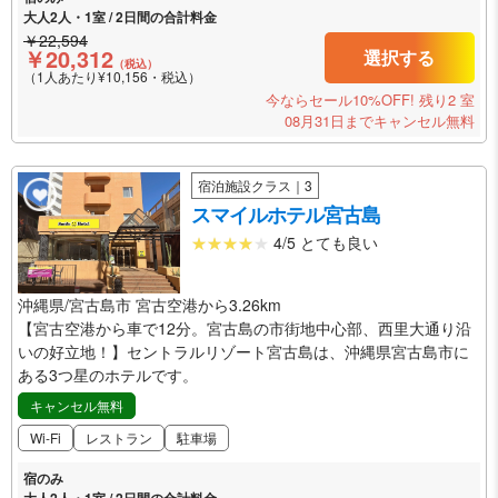
大人2人・1室 / 2日間の合計料金
￥22,594
￥20,312
選択する
（税込）
（1人あたり¥10,156・税込）
今ならセール10%OFF!
残り2 室
08月31日までキャンセル無料
宿泊施設クラス｜3
スマイルホテル宮古島
4/5 とても良い
沖縄県/宮古島市 宮古空港から3.26km
【宮古空港から車で12分。宮古島の市街地中心部、西里大通り沿
いの好立地！】セントラルリゾート宮古島は、沖縄県宮古島市に
ある3つ星のホテルです。
キャンセル無料
Wi-Fi
レストラン
駐車場
宿のみ
大人2人・1室 / 2日間の合計料金