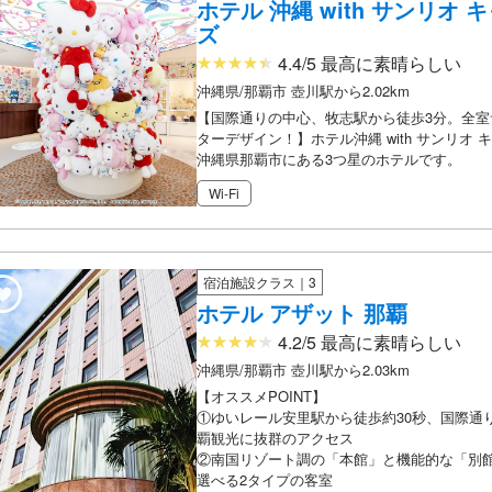
ホテル 沖縄 with サンリオ
ズ
4.4/5 最高に素晴らしい
沖縄県/那覇市 壺川駅から2.02km
【国際通りの中心、牧志駅から徒歩3分。全室
ターデザイン！】ホテル沖縄 with サンリオ
沖縄県那覇市にある3つ星のホテルです。
Wi-Fi
宿泊施設クラス｜3
ホテル アザット 那覇
4.2/5 最高に素晴らしい
沖縄県/那覇市 壺川駅から2.03km
【オススメPOINT】
①ゆいレール安里駅から徒歩約30秒、国際通
覇観光に抜群のアクセス
②南国リゾート調の「本館」と機能的な「別
選べる2タイプの客室