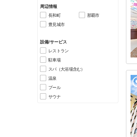
周辺情報
長和町
那覇市
豊見城市
設備/サービス
レストラン
駐車場
スパ（大浴場含む）
温泉
プール
サウナ