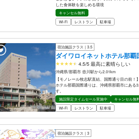
した食体験を楽しめる環境
キャンセル無料
Wi-Fi
レストラン
駐車場
宿泊施設クラス｜3.5
ダイワロイネットホテル那覇
4.5/5 最高に素晴らしい
沖縄県/那覇市 壺川駅から2.01km
【モノレール牧志駅直結、国際通り目の前！
ホテル那覇国際通りは、沖縄県那覇市にある3
す。
施設限定タイムセール実施中
キャンセル無
Wi-Fi
レストラン
駐車場
宿泊施設クラス｜3