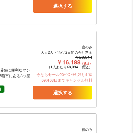
選択する
宿のみ
大人2人・1室 / 2日間の合計料金
￥20,314
￥16,188
（税込）
（1人あたり¥8,094・税込）
滞在に便利なマン
今ならセール20%OFF!
残り4 室
覇市にある3つ星
09月03日までキャンセル無料
料
選択する
宿のみ