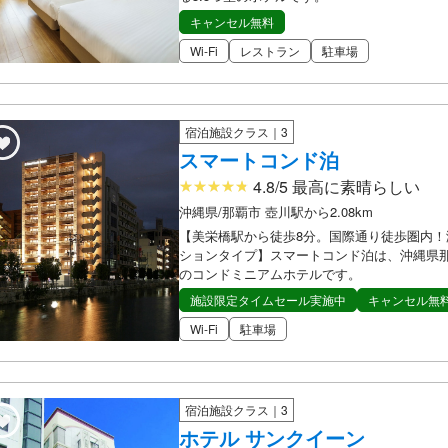
キャンセル無料
Wi-Fi
レストラン
駐車場
宿泊施設クラス｜3
スマートコンド泊
4.8/5 最高に素晴らしい
沖縄県/那覇市 壺川駅から2.08km
【美栄橋駅から徒歩8分。国際通り徒歩圏内！
ションタイプ】スマートコンド泊は、沖縄県那
のコンドミニアムホテルです。
施設限定タイムセール実施中
キャンセル無
Wi-Fi
駐車場
宿泊施設クラス｜3
ホテル サンクイーン