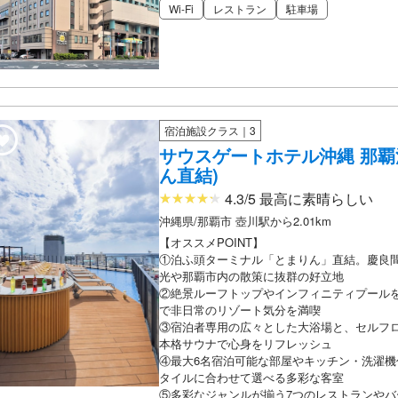
Wi-Fi
レストラン
駐車場
宿泊施設クラス｜3
サウスゲートホテル沖縄 那覇
ん直結)
4.3/5 最高に素晴らしい
沖縄県/那覇市 壺川駅から2.01km
【オススメPOINT】
①泊ふ頭ターミナル「とまりん」直結。慶良
光や那覇市内の散策に抜群の好立地
②絶景ルーフトップやインフィニティプール
で非日常のリゾート気分を満喫
③宿泊者専用の広々とした大浴場と、セルフ
本格サウナで心身をリフレッシュ
④最大6名宿泊可能な部屋やキッチン・洗濯機
タイルに合わせて選べる多彩な客室
⑤多彩なジャンルが揃う7つのレストランやバ