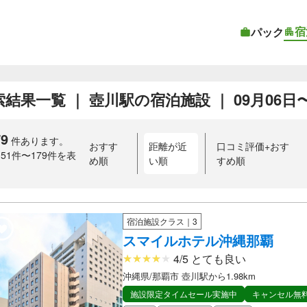
宿
パック
結果一覧 ｜ 壺川駅の宿泊施設 ｜ 09月06日〜0
79
件あります。
おすす
距離が近
口コミ評価+おす
151件〜179件を表
め順
い順
すめ順
）
宿泊施設クラス｜3
スマイルホテル沖縄那覇
4/5 とても良い
沖縄県/那覇市 壺川駅から1.98km
施設限定タイムセール実施中
キャンセル無