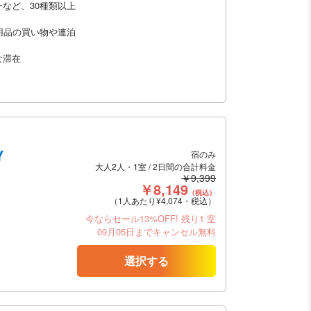
など、30種類以上
用品の買い物や連泊
な滞在
Y
宿のみ
大人2人・1室 / 2日間の合計料金
￥9,399
￥8,149
（税込）
（1人あたり¥4,074・税込）
今ならセール13%OFF!
残り1 室
09月05日までキャンセル無料
選択する