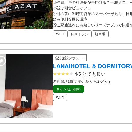
③沖縄出身の料理長が手掛けるご当地メニュー
が並ぶ朝食ビュッフェ
④目の前に24時間営業のスーパーがあり、日
にも便利な周辺環境
⑤ご家族連れにも嬉しいリーズナブルで快適
Wi-Fi
レストラン
駐車場
宿泊施設クラス｜1
LANAIHOTEL & DORMITOR
4/5 とても良い
沖縄県/那覇市 壺川駅から2.04km
キャンセル無料
Wi-Fi