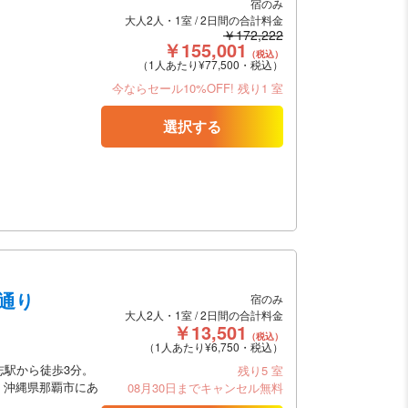
宿のみ
大人2人・1室 / 2日間の合計料金
￥172,222
￥155,001
（税込）
（1人あたり¥77,500・税込）
今ならセール10%OFF!
残り1 室
選択する
通り
宿のみ
大人2人・1室 / 2日間の合計料金
￥13,501
（税込）
（1人あたり¥6,750・税込）
志駅から徒歩3分。
残り5 室
、沖縄県那覇市にあ
08月30日までキャンセル無料