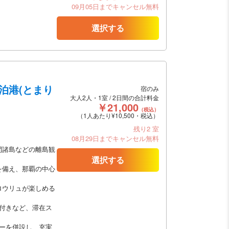
09月05日までキャンセル無料
選択する
泊港(とまり
宿のみ
大人2人・1室 / 2日間の合計料金
￥21,000
（税込）
（1人あたり¥10,500・税込）
残り2 室
08月29日までキャンセル無料
間諸島などの離島観
選択する
を備え、那覇の中心
ロウリュが楽しめる
付きなど、滞在ス
ーを併設し、充実