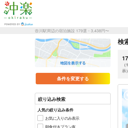
壺川駅周辺の宿泊施設 179選・3,438円〜
検索
1
（
示
条件を変更する
絞り込み検索
人気の絞り込み条件
お気に入りのみ表示
朝食付きプラン有