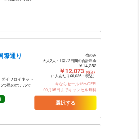
国際通り
宿のみ
大人2人・1室 / 2日間の合計料金
￥14,252
￥12,073
（税込）
（1人あたり¥6,036・税込）
】ダイワロイネット
今ならセール15%OFF!
.5つ星のホテルで
09月05日までキャンセル無料
料
選択する