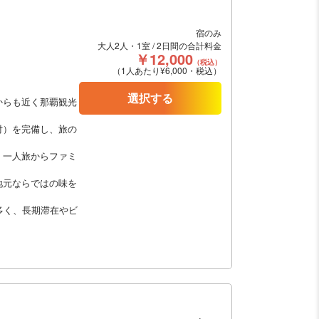
宿のみ
大人2人・1室 / 2日間の合計料金
￥12,000
（税込）
（1人あたり¥6,000・税込）
選択する
からも近く那覇観光
付）を完備し、旅の
、一人旅からファミ
地元ならではの味を
多く、長期滞在やビ