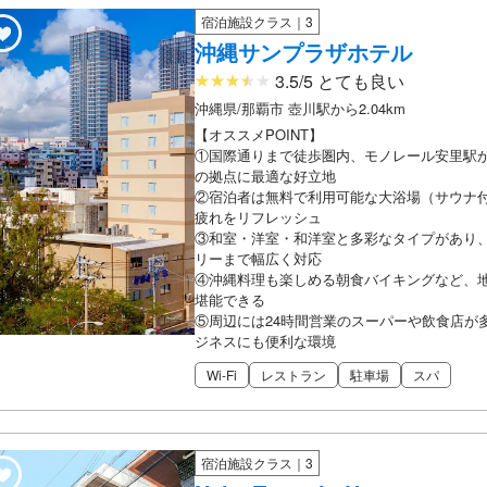
宿泊施設クラス｜3
沖縄サンプラザホテル
3.5/5 とても良い
沖縄県/那覇市 壺川駅から2.04km
【オススメPOINT】
①国際通りまで徒歩圏内、モノレール安里駅
の拠点に最適な好立地
②宿泊者は無料で利用可能な大浴場（サウナ
疲れをリフレッシュ
③和室・洋室・和洋室と多彩なタイプがあり
リーまで幅広く対応
④沖縄料理も楽しめる朝食バイキングなど、
堪能できる
⑤周辺には24時間営業のスーパーや飲食店が
ジネスにも便利な環境
Wi-Fi
レストラン
駐車場
スパ
宿泊施設クラス｜3