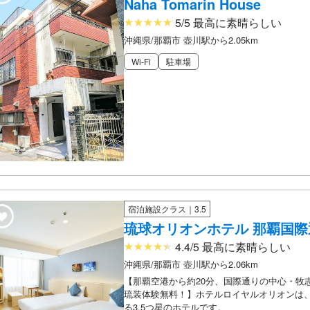
Naha Tomarin House
5/5 最高に素晴らしい
沖縄県/那覇市 壺川駅から2.05km
Wi-Fi
駐車場
宿泊施設クラス｜3.5
琉球オリオンホテル 那覇国際
4.4/5 最高に素晴らしい
沖縄県/那覇市 壺川駅から2.06km
【那覇空港から約20分、国際通りの中心・牧
琉装体験無料！】ホテルロイヤルオリオンは
る3.5つ星のホテルです。