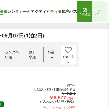
泊
レンタカー
アクティビティ
観光バス
予約確認
メニュー
9月07日(1泊2日)
ランク高
割引
料金
お気に入
い順
率順
り
宿のみ
大人2人・1室 / 2日間の合計料金
￥10,243
￥8,677
（税込）
（1人あたり¥4,338・税込）
料
今ならセール15%OFF!