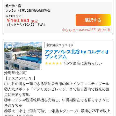
航空券・宿
大人2人・1室 / 2日間の合計料金
￥201,229
￥160,984
選択する
（税込）
（1人あたり¥80,492・税込）
今ならセール20%OFF!
残り5 室
宿泊施設クラス｜3
アクアパレス北谷 by コルディオ
プレミアム
4.5/5 最高に素晴らしい
沖縄県/北谷町
【オススメPOINT】
①北谷の街を一望できる宿泊者専用の屋上インフィニティプール
②人気スポット「アメリカンビレッジ」まで徒歩圏内で観光の拠
点に最適な立地
③キッチンや洗濯乾燥機を完備し、中長期滞在でも暮らすように
快適な客室
④最大11名まで宿泊可能、ご家族やグループに最適な75平米以上