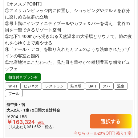
【オススメPOINT】
①アメリカンビレッジ内に位置し、ショッピングやグルメを存分
に楽しめる抜群の立地
②最上階にインフィニティプールやカフェ＆バーを備え、北谷の
街を一望できるリゾート空間
③地下1,400mから湧き出る天然温泉の大浴場とサウナで、旅の疲
れを心ゆくまで癒やせる
④「アール・デコ」を取り入れたカフェのような洗練されたデザ
インの客室と館内
⑤地産地消にこだわった、見た目も華やかで種類豊富な朝食ビュ
ッフェ
朝食付きプラン有
Wi-Fi
ビジネス
レストラン
駐車場
BAR
スパ
温泉
プール
航空券・宿
大人2人・1室 / 2日間の合計料金
￥204,155
￥163,324
選択する
（税込）
（1人あたり¥81,662・税込）
今ならセール20%OFF!
残り1 室