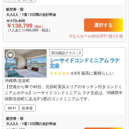
航空券・宿
大人2人・1室 / 2日間の合計料金
￥173,498
￥138,799
選択する
（税込）
（1人あたり¥69,399・税込）
今ならセール20%OFF!
残り2 室
宿泊施設クラス｜3
シーサイドコンドミニアム ラナ
北谷
4.6/5 最高に素晴らしい
沖縄県/北谷町
【空港から車で45分。北谷町美浜エリアのキッチン付きコンドミ
ニアムホテル】シーサイドコンドミニアム ラナ北谷は、沖縄県中
頭郡北谷町にある3つ星のコンドミニアムです。
Wi-Fi
駐車場
航空券・宿
大人2人・1室 / 2日間の合計料金