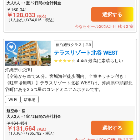
大人2人・1室 / 2日間の合計料金
￥160,041
￥128,033
選択する
（税込）
（1人あたり¥64,016・税込）
今ならセール20%OFF!
残り2 室
宿泊施設クラス｜2.5
テラスリゾート北谷 WEST
4.4/5 最高に素晴らしい
沖縄県/北谷町
【空港から車で50分。宮城海岸徒歩圏内、全室キッチン付き！
《駐車場無料》】テラスリゾート北谷 WESTは、沖縄県中頭郡北
谷町にある2.5つ星のコンドミニアムホテルです。
Wi-Fi
駐車場
航空券・宿
大人2人・1室 / 2日間の合計料金
￥164,454
￥131,564
選択する
（税込）
（1人あたり¥65,782・税込）
今ならセール20%OFF!
残り2 室