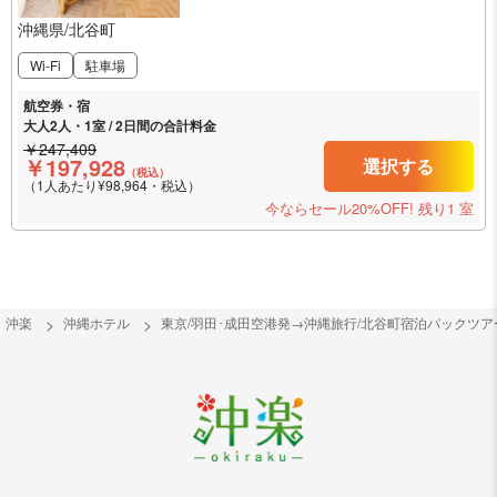
沖縄県/北谷町
Wi-Fi
駐車場
航空券・宿
大人2人・1室 / 2日間の合計料金
￥247,409
￥197,928
選択する
（税込）
（1人あたり¥98,964・税込）
今ならセール20%OFF!
残り1 室
沖楽
沖縄ホテル
東京/羽田･成田空港発→沖縄旅行/北谷町宿泊パックツ