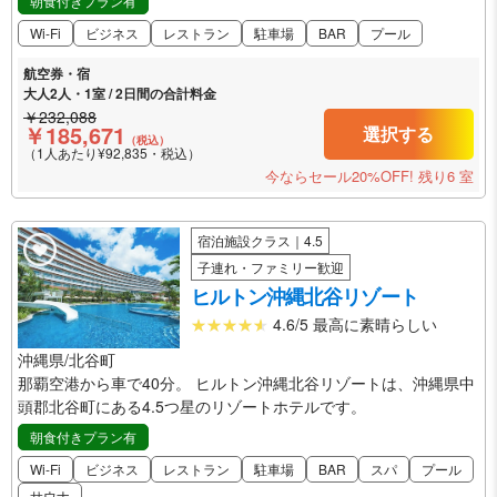
朝食付きプラン有
Wi-Fi
ビジネス
レストラン
駐車場
BAR
プール
航空券・宿
大人2人・1室 / 2日間の合計料金
￥232,088
￥185,671
選択する
（税込）
（1人あたり¥92,835・税込）
今ならセール20%OFF!
残り6 室
宿泊施設クラス｜4.5
子連れ・ファミリー歓迎
ヒルトン沖縄北谷リゾート
4.6/5 最高に素晴らしい
沖縄県/北谷町
那覇空港から車で40分。 ヒルトン沖縄北谷リゾートは、沖縄県中
頭郡北谷町にある4.5つ星のリゾートホテルです。
朝食付きプラン有
Wi-Fi
ビジネス
レストラン
駐車場
BAR
スパ
プール
サウナ