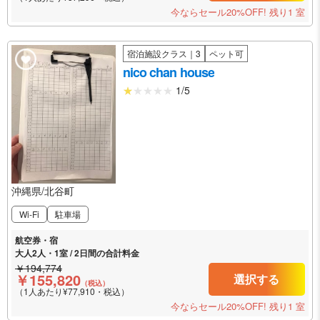
今ならセール20%OFF!
残り1 室
宿泊施設クラス｜3
ペット可
nico chan house
1/5
沖縄県/北谷町
Wi-Fi
駐車場
航空券・宿
大人2人・1室 / 2日間の合計料金
￥194,774
￥155,820
選択する
（税込）
（1人あたり¥77,910・税込）
今ならセール20%OFF!
残り1 室