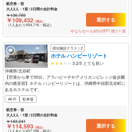
航空券・宿
大人2人・1室 / 2日間の合計料金
￥136,789
￥109,432
選択する
（税込）
（1人あたり¥54,716・税込）
今ならセール20%OFF!
残り1 室
宿泊施設クラス｜2
ホテル ハンビーリゾート
3.2/5 とても良い
沖縄県/北谷町
【空港から車で35分。アラハビーチやアメリカンビレッジ徒歩圏
内の格安宿】ホテル ハンビーリゾートは、沖縄県中頭郡北谷町に
あるホステルです。
Wi-Fi
駐車場
航空券・宿
大人2人・1室 / 2日間の合計料金
￥143,241
￥114,593
選択する
（税込）
（1人あたり¥57,296・税込）