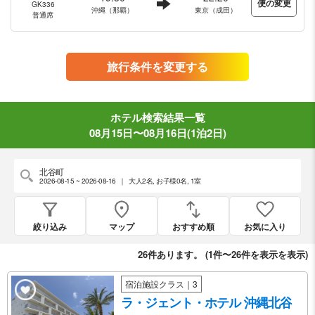
便の変更
GK336
沖縄（那覇）
東京（成田）
普通席
旅行条件を変更する
ホテル検索結果一覧
08月15日〜08月16日(1泊2日)
北谷町
2026-08-15 ~ 2026-08-16
｜
大人2名
,
お子様0名
,
1室
絞り込み
マップ
おすすめ順
お気に入り
26
件あります。 (
1件〜26件を表示
を表示)
宿泊施設クラス｜3
ラ・ジェント・ホテル 沖縄北谷