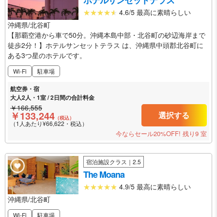
4.6/5 最高に素晴らしい
沖縄県/北谷町
【那覇空港から車で50分。沖縄本島中部・北谷町の砂辺海岸まで
徒歩2分！】ホテルサンセットテラス は、沖縄県中頭郡北谷町に
ある3つ星のホテルです。
Wi-Fi
駐車場
航空券・宿
大人2人・1室 / 2日間の合計料金
￥166,555
￥133,244
選択する
（税込）
（1人あたり¥66,622・税込）
今ならセール20%OFF!
残り9 室
宿泊施設クラス｜2.5
The Moana
4.9/5 最高に素晴らしい
沖縄県/北谷町
Wi-Fi
駐車場