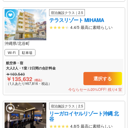
宿泊施設クラス｜2.5
テラスリゾート MIHAMA
4.4/5 最高に素晴らしい
沖縄県/北谷町
Wi-Fi
駐車場
航空券・宿
大人2人・1室 / 2日間の合計料金
￥169,540
￥135,632
選択する
（税込）
（1人あたり¥67,816・税込）
今ならセール20%OFF!
残り4 室
宿泊施設クラス｜2.5
リーガロイヤルリゾート沖縄 北
谷
4.8/5 最高に素晴らしい