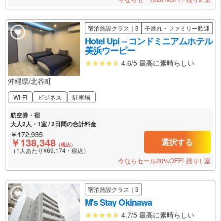
宿泊施設クラス｜3
子連れ・ファミリー歓迎
Hotel Upi – コンドミニアムホテル
美浜ウーピー
4.6/5 最高に素晴らしい
沖縄県/北谷町
Wi-Fi
ビジネス
駐車場
航空券・宿
大人2人・1室 / 2日間の合計料金
￥172,935
￥138,348
選択する
（税込）
（1人あたり¥69,174・税込）
今ならセール20%OFF!
残り1 室
宿泊施設クラス｜3
M's Stay Okinawa
4.7/5 最高に素晴らしい