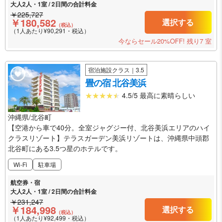
大人2人・1室 / 2日間の合計料金
￥225,727
￥180,582
選択する
（税込）
（1人あたり¥90,291・税込）
今ならセール20%OFF!
残り7 室
宿泊施設クラス｜3.5
畳の宿 北谷美浜
4.5/5 最高に素晴らしい
沖縄県/北谷町
【空港から車で40分。全室ジャグジー付、北谷美浜エリアのハイ
クラスリゾート】テラスガーデン美浜リゾートは、沖縄県中頭郡
北谷町にある3.5つ星のホテルです。
Wi-Fi
駐車場
航空券・宿
大人2人・1室 / 2日間の合計料金
￥231,247
￥184,998
選択する
（税込）
（1人あたり¥92,499・税込）