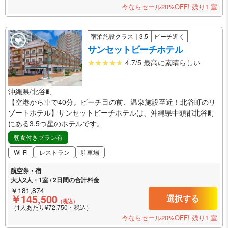
今ならセール20%OFF!
残り1 室
宿泊施設クラス｜3.5
ビーチ近く
サンセットビーチホテル
4.7/5 最高に素晴らしい
沖縄県/北谷町
【空港から車で40分。ビーチ目の前、温泉施設至近！北谷町のリ
ゾートホテル】サンセットビーチホテルは、沖縄県中頭郡北谷町
にある3.5つ星のホテルです。
朝食付きプラン有
Wi-Fi
レストラン
駐車場
航空券・宿
大人2人・1室 / 2日間の合計料金
￥181,874
￥145,500
選択する
（税込）
（1人あたり¥72,750・税込）
今ならセール20%OFF!
残り1 室