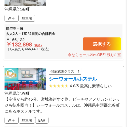
沖縄県/北谷町
Wi-Fi
駐車場
航空券・宿
大人2人・1室 / 2日間の合計料金
￥166,122
￥132,898
選択する
（税込）
（1人あたり¥66,449・税込）
今ならセール20%OFF!
残り2 室
宿泊施設クラス｜1
シーウォールホステル
4.6/5 最高に素晴らしい
沖縄県/北谷町
【空港から約45分。宮城海岸すぐ側、ビーチやアメリカンビレッ
ジも徒歩圏内！】シーウォールホステルは、沖縄県中頭郡北谷町
にあるホステルです。
Wi-Fi
駐車場
BAR