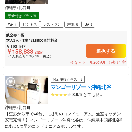
沖縄県/北谷町
朝食付きプラン有
Wi-Fi
ビジネス
レストラン
駐車場
BAR
航空券・宿
大人2人・1室 / 2日間の合計料金
￥198,547
￥158,838
選択する
（税込）
（1人あたり¥79,419・税込）
今ならセール20%OFF!
残り1 室
宿泊施設クラス｜3
マンゴーリゾート沖縄北谷
3.9/5 とても良い
沖縄県/北谷町
【空港から車で40分、北谷町のコンドミニアム。全室キッチン・
家電完備！】マンゴーリゾート沖縄北谷は、沖縄県中頭郡北谷町
にある3つ星のコンドミニアムホテルです。