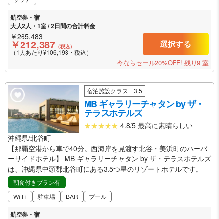
航空券・宿
大人2人・1室 / 2日間の合計料金
￥265,483
￥212,387
選択する
（税込）
（1人あたり¥106,193・税込）
今ならセール20%OFF!
残り9 室
宿泊施設クラス｜3.5
MB ギャラリーチャタン by ザ・
テラスホテルズ
4.8/5 最高に素晴らしい
沖縄県/北谷町
【那覇空港から車で40分。西海岸を見渡す北谷・美浜町のハーバ
ーサイドホテル】 MB ギャラリーチャタン by ザ・テラスホテルズ
は、沖縄県中頭郡北谷町にある3.5つ星のリゾートホテルです。
朝食付きプラン有
Wi-Fi
駐車場
BAR
プール
航空券・宿