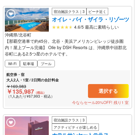
宿泊施設クラス｜3
ビーチ近く
オイレ・バイ・ザイラ・リゾーツ
4.6/5 最高に素晴らしい
沖縄県/北谷町
【那覇空港車で約45分。北谷・美浜アメリカンビレッジ徒歩圏
内！屋上プール完備】 Oile by DSH Resorts は、沖縄県中頭郡北
谷町にある2.5つ星のホテルです。
Wi-Fi
駐車場
プール
航空券・宿
大人2人・1室 / 2日間の合計料金
￥169,983
￥135,987
選択する
（税込）
（1人あたり¥67,993・税込）
今ならセール20%OFF!
残り1 室
宿泊施設クラス｜3
アクティビティが楽しめる
ホテルサンセットテラス