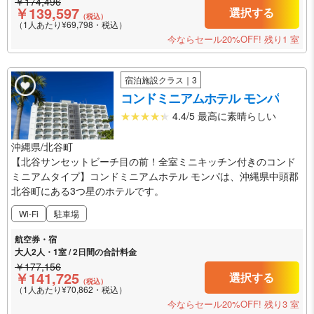
￥174,496
￥139,597
選択する
（税込）
（1人あたり¥69,798・税込）
今ならセール20%OFF!
残り1 室
宿泊施設クラス｜3
コンドミニアムホテル モンパ
4.4/5 最高に素晴らしい
沖縄県/北谷町
【北谷サンセットビーチ目の前！全室ミニキッチン付きのコンド
ミニアムタイプ】コンドミニアムホテル モンパは、沖縄県中頭郡
北谷町にある3つ星のホテルです。
Wi-Fi
駐車場
航空券・宿
大人2人・1室 / 2日間の合計料金
￥177,156
￥141,725
選択する
（税込）
（1人あたり¥70,862・税込）
今ならセール20%OFF!
残り3 室