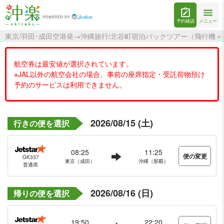
予約確認
メニュー
東京/羽田･成田空港発→沖縄旅行/北谷町宿泊パックツアー（飛行機＋
航空券は最安値が選択されています。
※JAL以外の航空会社の場合、事前の座席指定・受託荷物預け
予約のサービスは利用できません。
2026/08/15 (土)
行きの便を選択
08:25
11:25
便の変更
GK337
東京（成田）
沖縄（那覇）
普通席
2026/08/16 (日)
帰りの便を選択
19:50
22:20