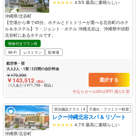
4.5/5 最高に素晴らしい
沖縄県/北谷町
【空港から車で45分。ホテルとドミトリーが選べる北谷町のホテ
ル＆ホステル】ラ・ジェント・ホテル 沖縄北谷は、沖縄県中頭郡
北谷町にあるホテルです。
朝食付きプラン有
Wi-Fi
レストラン
駐車場
航空券・宿
大人2人・1室 / 2日間の合計料金
￥179,390
￥143,512
選択する
（税込）
（1人あたり¥71,756・税込）
今ならセール20%OFF!
残り2 室
宿泊施設クラス｜4
子連れ・ファミリー歓迎
レクー沖縄北谷スパ & リゾート
4.7/5 最高に素晴らしい
沖縄県/北谷町