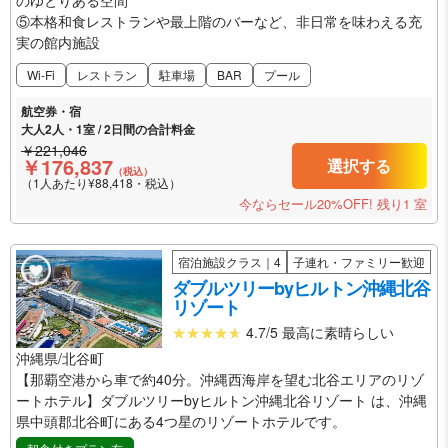
のゆとりある空間
⑤本格和食レストランや最上階のバーなど、非日常を味わえる充
実の館内施設
Wi-Fi
レストラン
駐車場
BAR
プール
航空券・宿
大人2人・1室 / 2日間の合計料金
￥221,046
￥176,837
選択する
（税込）
（1人あたり¥88,418・税込）
今ならセール20%OFF!
残り1 室
宿泊施設クラス｜4
子連れ・ファミリー歓迎
ダブルツリーbyヒルトン沖縄北谷
リゾート
4.7/5 最高に素晴らしい
沖縄県/北谷町
【那覇空港から車で約40分。沖縄西海岸を望む北谷エリアのリゾ
ートホテル】ダブルツリーbyヒルトン沖縄北谷リゾート は、沖縄
県中頭郡北谷町にある4つ星のリゾートホテルです。