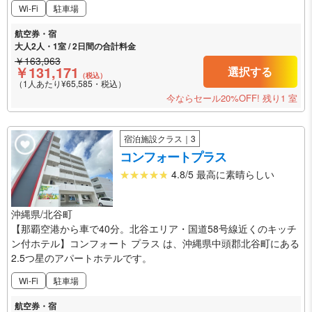
Wi-Fi
駐車場
航空券・宿
大人2人・1室 / 2日間の合計料金
￥163,963
￥131,171
選択する
（税込）
（1人あたり¥65,585・税込）
今ならセール20%OFF!
残り1 室
宿泊施設クラス｜3
コンフォートプラス
4.8/5 最高に素晴らしい
沖縄県/北谷町
【那覇空港から車で40分。北谷エリア・国道58号線近くのキッチ
ン付ホテル】コンフォート プラス は、沖縄県中頭郡北谷町にある
2.5つ星のアパートホテルです。
Wi-Fi
駐車場
航空券・宿