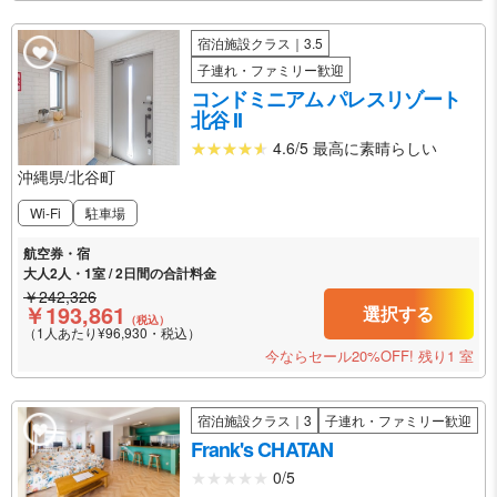
宿泊施設クラス｜3.5
子連れ・ファミリー歓迎
コンドミニアム パレスリゾート
北谷 II
4.6/5 最高に素晴らしい
沖縄県/北谷町
Wi-Fi
駐車場
航空券・宿
大人2人・1室 / 2日間の合計料金
￥242,326
￥193,861
選択する
（税込）
（1人あたり¥96,930・税込）
今ならセール20%OFF!
残り1 室
宿泊施設クラス｜3
子連れ・ファミリー歓迎
Frank's CHATAN
0/5