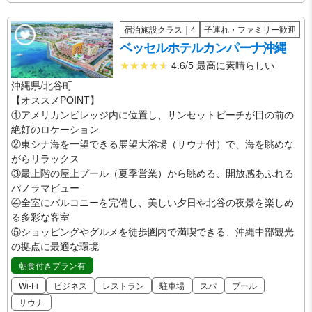
宿泊施設クラス｜4
子連れ・ファミリー歓迎
ベッセルホテルカンパーナ沖縄
4.6/5 最高に素晴らしい
沖縄県/北谷町
【オススメPOINT】
①アメリカンビレッジ内に位置し、サンセットビーチが目の前の
絶好のロケーション
②東シナ海を一望できる展望大浴場（サウナ付）で、海を眺めな
がらリラックス
③最上階の屋上プール（夏季営業）から眺める、開放感あふれる
パノラマビュー
④全室にバルコニーを完備し、美しい夕日や北谷の夜景を楽しめ
る多彩な客室
⑤ショッピングやグルメを徒歩圏内で満喫できる、沖縄中部観光
の拠点に最適な環境
朝食付きプラン有
Wi-Fi
ビジネス
レストラン
駐車場
スパ
プール
サウナ