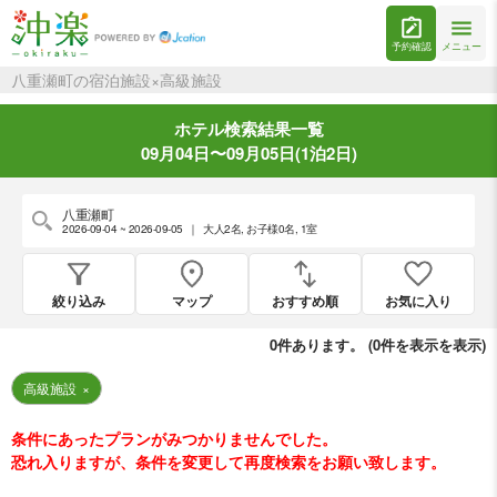
予約確認
メニュー
八重瀬町の宿泊施設×高級施設
ホテル検索結果一覧
09月04日〜09月05日(1泊2日)
八重瀬町
2026-09-04 ~ 2026-09-05
｜
大人2名
,
お子様0名
,
1室
絞り込み
マップ
おすすめ順
お気に入り
0
件あります。 (
0件を表示
を表示)
高級施設
×
条件にあったプランがみつかりませんでした。
恐れ入りますが、条件を変更して再度検索をお願い致します。