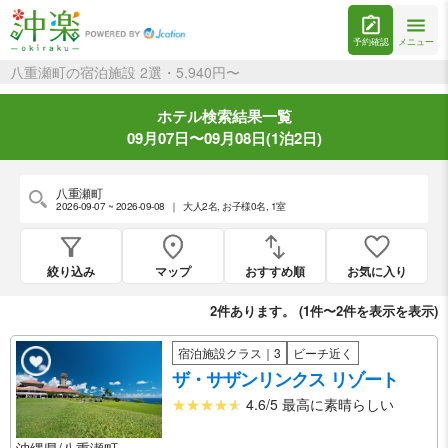
予約確認
メニュー
八重瀬町の宿泊施設 2選・5,940円〜
ホテル検索結果一覧
09月07日〜09月08日(1泊2日)
八重瀬町
2026-09-07 ~ 2026-09-08
｜
大人2名
,
お子様0名
,
1室
絞り込み
マップ
おすすめ順
お気に入り
2
件あります。 (
1件〜2件を表示
を表示)
宿泊施設クラス｜3
ビーチ近く
ザ・サザンリンクス リゾート
4.6/5 最高に素晴らしい
沖縄県/八重瀬町