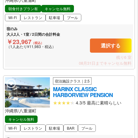
朝食付きプラン有
キャンセル無料
Wi-Fi
レストラン
駐車場
プール
宿のみ
大人2人・1室 / 2日間の合計料金
￥23,967
（税込）
選択する
（1人あたり¥11,983・税込）
残り6 室
08月31日までキャンセル無料
宿泊施設クラス｜2.5
MARINX CLASSIC
HARBORVIEW PENSION
4.3/5 最高に素晴らしい
沖縄県/八重瀬町
キャンセル無料
Wi-Fi
レストラン
駐車場
BAR
プール