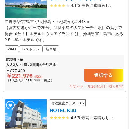
4.1/5 最高に素晴らしい
沖縄県/宮古島市 伊良部島・下地島から2.44km
【宮古空港から車で25分。伊良部島の人気ビーチ・渡口の浜まで
徒歩10分！】ホテルサウスアイランド は、沖縄県宮古島市にある
2.5つ星のホテルです。
Wi-Fi
レストラン
駐車場
航空券・宿
大人2人・1室 / 2日間の合計料金
￥277,469
￥221,976
選択する
（税込）
（1人あたり¥110,988・税込）
今ならセール20%OFF!
残り6 室
宿泊施設クラス｜3.5
HOTEL Kuu
4.6/5 最高に素晴らしい