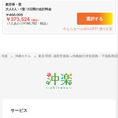
航空券・宿
大人2人・1室 / 2日間の合計料金
￥466,905
￥373,524
選択する
（税込）
（1人あたり¥186,762・税込）
今ならセール20%OFF!
残り2 室
沖楽
沖縄ホテル
東京/羽田･成田空港発→沖縄旅行/伊良部島・下地島周
サービス