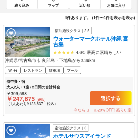
絞り込み
マップ
近い順
お気に入り
4
件あります。 (
1件〜4件を表示
を表示)
宿泊施設クラス｜2.5
ウォーターマークホテル沖縄 宮
古島
4.6/5 最高に素晴らしい
沖縄県/宮古島市 伊良部島・下地島から2.39km
Wi-Fi
レストラン
駐車場
プール
航空券・宿
大人2人・1室 / 2日間の合計料金
￥309,593
￥247,675
選択する
（税込）
（1人あたり¥123,837・税込）
今ならセール20%OFF!
残り6 室
宿泊施設クラス｜3
ホテルサウスアイランド