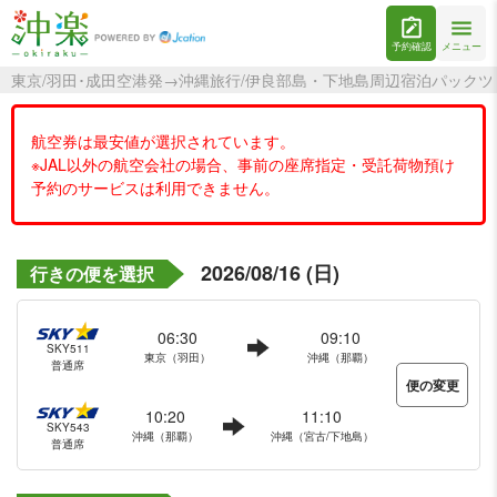
予約確認
メニュー
東京/羽田･成田空港発→沖縄旅行/伊良部島・下地島周辺宿泊パック
航空券は最安値が選択されています。
※JAL以外の航空会社の場合、事前の座席指定・受託荷物預け
予約のサービスは利用できません。
2026/08/16 (日)
行きの便を選択
06:30
09:10
SKY511
東京（羽田）
沖縄（那覇）
普通席
便の変更
10:20
11:10
SKY543
沖縄（那覇）
沖縄（宮古/下地島）
普通席