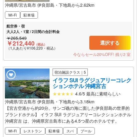
沖縄県/宮古島市 伊良部島・下地島から2.62km
Wi-Fi
駐車場
航空券・宿
大人2人・1室 / 2日間の合計料金
￥265,549
￥212,440
選択する
（税込）
（1人あたり¥106,220・税込）
今ならセール20%OFF!
残り2 室
宿泊施設クラス｜5
イラフ SUI ラグジュアリーコレク
ションホテル 沖縄宮古
4.6/5 最高に素晴らしい
沖縄県/宮古島市 伊良部島・下地島から3.18km
【宮古空港から約20分。サンゴ礁の海に面した伊良部島の世界的
ブランドホテル】 イラフ SUI ラグジュアリーコレクションホテル
沖縄宮古 は、沖縄県宮古島市にある4.5つ星のホテルです。
Wi-Fi
レストラン
駐車場
スパ
プール