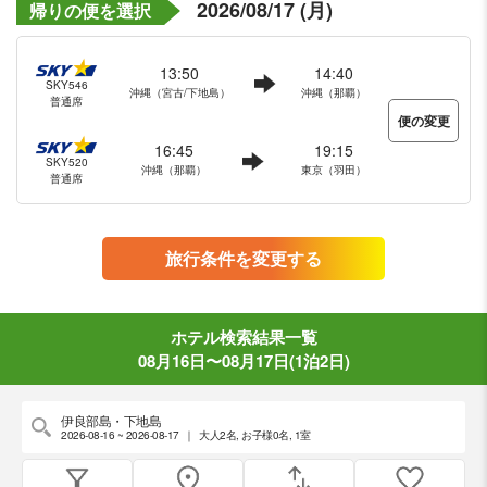
2026/08/17 (月)
帰りの便を選択
13:50
14:40
SKY546
沖縄（宮古/下地島）
沖縄（那覇）
普通席
便の変更
16:45
19:15
SKY520
沖縄（那覇）
東京（羽田）
普通席
旅行条件を変更する
ホテル検索結果一覧
08月16日〜08月17日(1泊2日)
伊良部島・下地島
2026-08-16 ~ 2026-08-17
｜
大人2名
,
お子様0名
,
1室