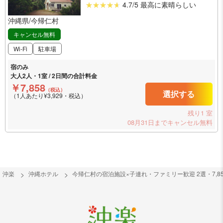
4.7/5 最高に素晴らしい
沖縄県/今帰仁村
キャンセル無料
Wi-Fi
駐車場
宿のみ
大人2人・1室 / 2日間の合計料金
￥7,858
（税込）
選択する
（1人あたり¥3,929・税込）
残り1 室
08月31日までキャンセル無料
沖楽
沖縄ホテル
今帰仁村の宿泊施設×子連れ・ファミリー歓迎 2選・7,8