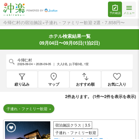
予約確認
メニュー
今帰仁村の宿泊施設×子連れ・ファミリー歓迎 2選・7,858円〜
ホテル検索結果一覧
09月04日〜09月05日(1泊2日)
今帰仁村
2026-09-04 ~ 2026-09-05
｜
大人2名
,
お子様0名
,
1室
絞り込み
マップ
おすすめ順
お気に入り
2
件あります。 (
1件〜2件を表示
を表示)
子連れ・ファミリー歓迎
×
宿泊施設クラス｜3.5
子連れ・ファミリー歓迎