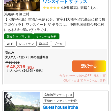
ワンスイート ザ テラス
4.9/5 最高に素晴らしい
沖縄県/今帰仁村
【《古宇利島》空港から約90分。古宇利大橋を望む高台に建つ独
立型ヴィラ】 ワンスイート ザ テラスは、沖縄県国頭郡今帰仁村
にある3.5つ星のヴィラです。
朝食付きプラン有
キャンセル無料
Wi-Fi
レストラン
駐車場
プール
宿のみ
大人2人・1室 / 2日間の合計料金
￥69,023
￥48,316
選択する
（税込）
（1人あたり¥24,158・税込）
今ならセール30%OFF!
残り1 室
08月14日までキャンセル無料
宿泊施設クラス｜2.5
子連れ・ファミリー歓迎
Guest house iroha