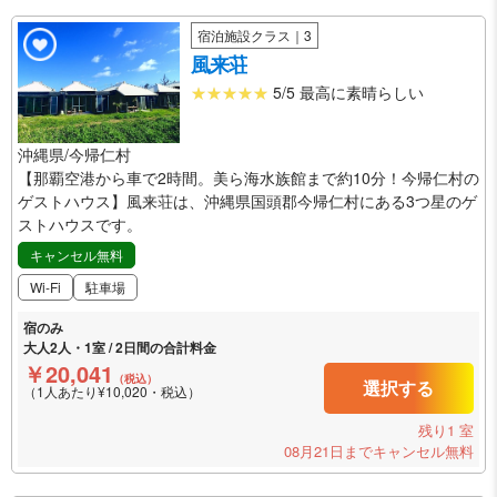
宿泊施設クラス｜3
風来荘
5/5 最高に素晴らしい
沖縄県/今帰仁村
【那覇空港から車で2時間。美ら海水族館まで約10分！今帰仁村の
ゲストハウス】風来荘は、沖縄県国頭郡今帰仁村にある3つ星のゲ
ストハウスです。
キャンセル無料
Wi-Fi
駐車場
宿のみ
大人2人・1室 / 2日間の合計料金
￥20,041
（税込）
選択する
（1人あたり¥10,020・税込）
残り1 室
08月21日までキャンセル無料