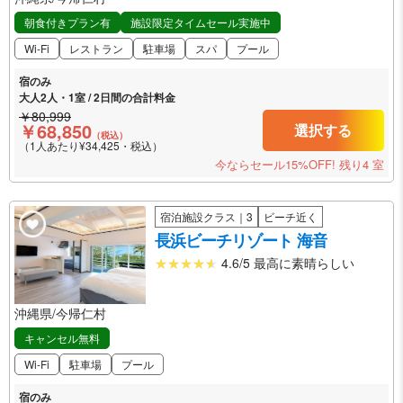
朝食付きプラン有
施設限定タイムセール実施中
Wi-Fi
レストラン
駐車場
スパ
プール
宿のみ
大人2人・1室 / 2日間の合計料金
￥80,999
￥68,850
選択する
（税込）
（1人あたり¥34,425・税込）
今ならセール15%OFF!
残り4 室
宿泊施設クラス｜3
ビーチ近く
長浜ビーチリゾート 海音
4.6/5 最高に素晴らしい
沖縄県/今帰仁村
キャンセル無料
Wi-Fi
駐車場
プール
宿のみ