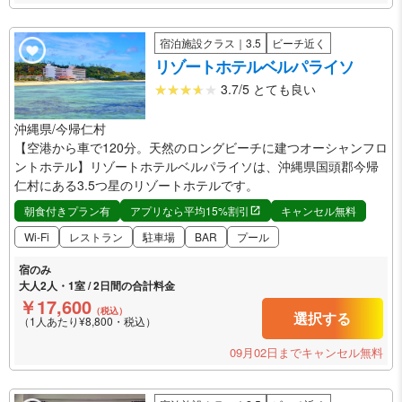
宿泊施設クラス｜3.5
ビーチ近く
リゾートホテルベルパライソ
3.7/5 とても良い
沖縄県/今帰仁村
【空港から車で120分。天然のロングビーチに建つオーシャンフロ
ントホテル】リゾートホテルベルパライソは、沖縄県国頭郡今帰
仁村にある3.5つ星のリゾートホテルです。
朝食付きプラン有
アプリなら平均15%割引
キャンセル無料
Wi-Fi
レストラン
駐車場
BAR
プール
宿のみ
大人2人・1室 / 2日間の合計料金
￥17,600
（税込）
選択する
（1人あたり¥8,800・税込）
09月02日までキャンセル無料