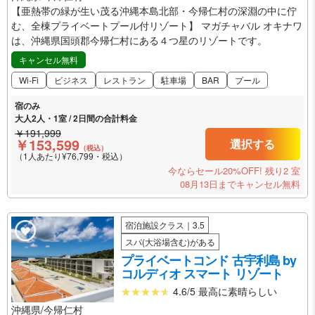
【亜熱帯の緑が生い茂る沖縄本島北部・今帰仁村の深淵の中に佇
む、全棟プライベートプール付リゾート】 マガチャバル オキナワ
は、沖縄県国頭郡今帰仁村にある４つ星のリゾートです。
キャンセル無料
Wi-Fi
ビジネス
レストラン
駐車場
BAR
プール
宿のみ
大人2人・1室 / 2日間の合計料金
￥191,999
￥153,599
選択する
（税込）
（1人あたり¥76,799・税込）
今ならセール20%OFF!
残り2 室
08月13日までキャンセル無料
宿泊施設クラス｜3.5
スパ(大浴場含む)がある
プライベートコンド 古宇利島 by
コルディオ スマート リゾート
4.6/5 最高に素晴らしい
沖縄県/今帰仁村