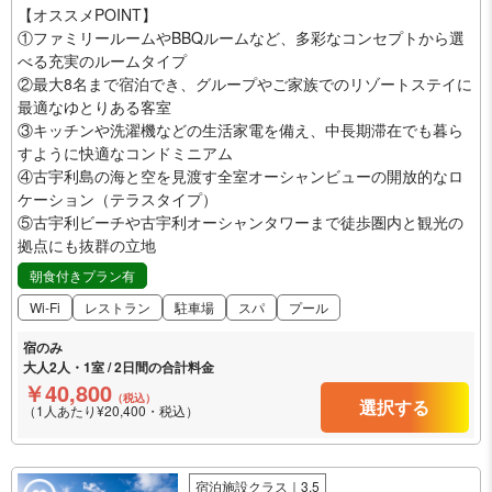
【オススメPOINT】
①ファミリールームやBBQルームなど、多彩なコンセプトから選
べる充実のルームタイプ
②最大8名まで宿泊でき、グループやご家族でのリゾートステイに
最適なゆとりある客室
③キッチンや洗濯機などの生活家電を備え、中長期滞在でも暮ら
すように快適なコンドミニアム
④古宇利島の海と空を見渡す全室オーシャンビューの開放的なロ
ケーション（テラスタイプ）
⑤古宇利ビーチや古宇利オーシャンタワーまで徒歩圏内と観光の
拠点にも抜群の立地
朝食付きプラン有
Wi-Fi
レストラン
駐車場
スパ
プール
宿のみ
大人2人・1室 / 2日間の合計料金
￥40,800
（税込）
選択する
（1人あたり¥20,400・税込）
宿泊施設クラス｜3.5