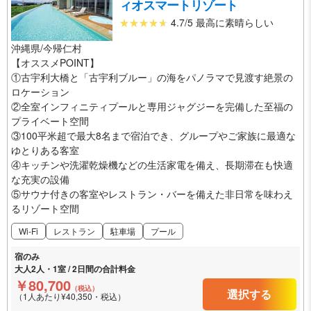
ィオスマートリゾート
4.7/5 最高に素晴らしい
沖縄県/今帰仁村
【オススメPOINT】
①古宇利大橋と「古宇利ブルー」の海をパノラマで見渡す絶景の
ロケーション
②全室インフィニティプールと専用ジャグジーを完備した至福の
プライベート空間
③100平米超で最大8名まで宿泊でき、グループやご家族に最適な
ゆとりある客室
④キッチンや洗濯乾燥機などの生活家電を備え、長期滞在も快適
な充実の設備
⑤サウナ付きの客室やレストラン・バーを備えた非日常を味わえ
るリゾート空間
Wi-Fi
レストラン
駐車場
プール
宿のみ
大人2人・1室 / 2日間の合計料金
￥80,700
（税込）
選択する
（1人あたり¥40,350・税込）