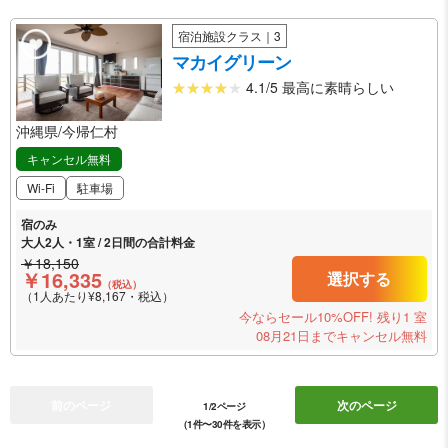
宿泊施設クラス｜3
マカイグリーン
4.1/5 最高に素晴らしい
沖縄県/今帰仁村
キャンセル無料
Wi-Fi
駐車場
宿のみ
大人2人・1室 / 2日間の合計料金
￥18,150
￥16,335
選択する
（税込）
（1人あたり¥8,167・税込）
今ならセール10%OFF!
残り1 室
08月21日までキャンセル無料
前のページ
次のページ
1/2ページ
（1件〜30件を表示）