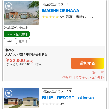
宿泊施設クラス｜3
IMAGINE OKINAWA
5/5 最高に素晴らしい
沖縄県/今帰仁村
キャンセル無料
Wi-Fi
駐車場
宿のみ
大人2人・1室 / 2日間の合計料金
￥32,000
（税込）
選択する
（1人あたり¥16,000・税込）
残り1 室
08月28日までキャンセル無料
宿泊施設クラス｜3.5
BLUE RESORT okinawa
0/5