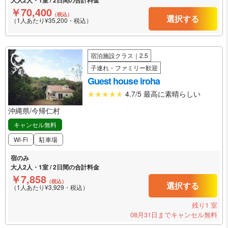
大人2人・1室 / 2日間の合計料金
￥70,400
（税込）
選択する
（1人あたり¥35,200・税込）
宿泊施設クラス｜2.5
子連れ・ファミリー歓迎
Guest house iroha
4.7/5 最高に素晴らしい
沖縄県/今帰仁村
キャンセル無料
Wi-Fi
駐車場
宿のみ
大人2人・1室 / 2日間の合計料金
￥7,858
（税込）
選択する
（1人あたり¥3,929・税込）
残り1 室
08月31日までキャンセル無料