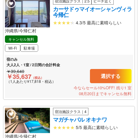
宿泊施設クラス｜2.5
ビーチ近く
カーサドゥマイオーシャンヴィラ
今帰仁
4.3/5 最高に素晴らしい
沖縄県/今帰仁村
キャンセル無料
Wi-Fi
駐車場
宿のみ
大人2人・1室 / 2日間の合計料金
￥39,640
￥35,637
選択する
（税込）
（1人あたり¥17,818・税込）
今ならセール10%OFF!
残り1 室
08月20日までキャンセル無料
宿泊施設クラス｜4
マガチャバル オキナワ
5/5 最高に素晴らしい
沖縄県/今帰仁村