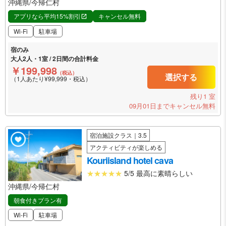
沖縄県/今帰仁村
アプリなら平均15%割引
キャンセル無料
Wi-Fi
駐車場
宿のみ
大人2人・1室 / 2日間の合計料金
￥199,998
（税込）
選択する
（1人あたり¥99,999・税込）
残り1 室
09月01日までキャンセル無料
宿泊施設クラス｜3.5
アクティビティが楽しめる
Kouriisland hotel cava
5/5 最高に素晴らしい
沖縄県/今帰仁村
朝食付きプラン有
Wi-Fi
駐車場