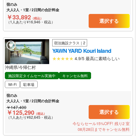
宿のみ
大人2人・1室 / 2日間の合計料金
￥33,892
（税込）
選択する
（1人あたり¥16,946・税込）
宿泊施設クラス｜2
YAWN YARD Kouri Island
4.9/5 最高に素晴らしい
沖縄県/今帰仁村
施設限定タイムセール実施中
キャンセル無料
Wi-Fi
駐車場
宿のみ
大人2人・1室 / 2日間の合計料金
￥147,400
￥125,290
選択する
（税込）
（1人あたり¥62,645・税込）
今ならセール15%OFF!
残り2 室
08月28日までキャンセル無料