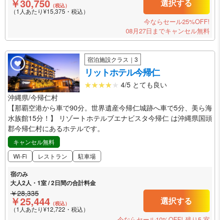
￥30,750
選択する
（税込）
（1人あたり¥15,375・税込）
今ならセール25%OFF!
08月27日までキャンセル無料
宿泊施設クラス｜3
リットホテル今帰仁
4/5 とても良い
沖縄県/今帰仁村
【那覇空港から車で90分。世界遺産今帰仁城跡へ車で5分、美ら海
水族館15分！】 リゾートホテルブエナビスタ今帰仁 は沖縄県国頭
郡今帰仁村にあるホテルです。
キャンセル無料
Wi-Fi
レストラン
駐車場
宿のみ
大人2人・1室 / 2日間の合計料金
￥28,335
￥25,444
選択する
（税込）
（1人あたり¥12,722・税込）
今ならセール10%OFF!
残り5 室