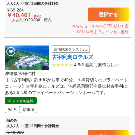
大人2人・1室 / 2日間の合計料金
￥69,224
￥40,461
選択する
（税込）
（1人あたり¥20,230・税込）
今ならセール42%OFF!
残り1 室
08月14日までキャンセル無料
宿泊施設クラス｜3.5
古宇利島ロテルズ
4.5/5 最高に素晴らしい
沖縄県/今帰仁村
【《古宇利島》許田ICから車で40分。１棟貸切りのプライベート
コテージ】古宇利島ロテルズは、沖縄県国頭郡今帰仁村古宇利に
ある3.5つ星のプライベートバケーションホームです。
キャンセル無料
Wi-Fi
駐車場
宿のみ
大人2人・1室 / 2日間の合計料金
￥40,999