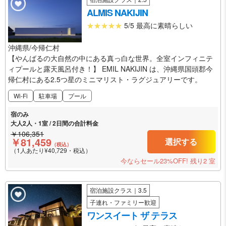
ALMIS NAKIJIN
5/5 最高に素晴らしい
沖縄県/今帰仁村
【やんばるの大自然の中にある真っ白な世界。全室インフィニテ
ィプールと露天風呂付き！】 EMIL NAKIJIN は、沖縄県国頭郡今
帰仁村にある2.5つ星のミニマリスト・ラグジュアリーです。
Wi-Fi
駐車場
プール
宿のみ
大人2人・1室 / 2日間の合計料金
￥106,351
￥81,459
選択する
（税込）
（1人あたり¥40,729・税込）
今ならセール23%OFF!
残り2 室
宿泊施設クラス｜3.5
子連れ・ファミリー歓迎
ワンスイート ザ テラス