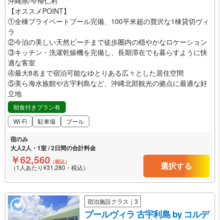
沖縄県/今帰仁村
【オススメPOINT】
①全棟プライベートプール完備、100平米超の贅沢な1棟貸切ヴィ
ラ
②今泊の美しい天然ビーチまで徒歩圏内の穏やかなロケーション
③キッチン・洗濯乾燥機を完備し、長期滞在でも暮らすように快
適な客室
④最大8名まで宿泊可能なゆとりある広々とした居住空間
⑤美ら海水族館や古宇利島など、沖縄北部観光の拠点に最適な好
立地
朝食付きプラン有
Wi-Fi
駐車場
プール
宿のみ
大人2人・1室 / 2日間の合計料金
￥62,560
（税込）
選択する
（1人あたり¥31,280・税込）
宿泊施設クラス｜3
プールヴィラ 古宇利島 by コルデ