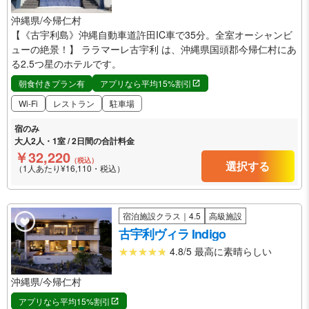
沖縄県/今帰仁村
【《古宇利島》沖縄自動車道許田IC車で35分。全室オーシャンビ
ューの絶景！】 ララマーレ古宇利 は、沖縄県国頭郡今帰仁村にあ
る2.5つ星のホテルです。
朝食付きプラン有
アプリなら平均15%割引
Wi-Fi
レストラン
駐車場
宿のみ
大人2人・1室 / 2日間の合計料金
￥32,220
（税込）
選択する
（1人あたり¥16,110・税込）
宿泊施設クラス｜4.5
高級施設
古宇利ヴィラ Indigo
4.8/5 最高に素晴らしい
沖縄県/今帰仁村
アプリなら平均15%割引