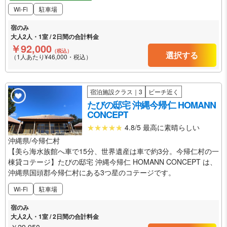
Wi-Fi
駐車場
宿のみ
大人2人・1室 / 2日間の合計料金
￥92,000
（税込）
選択する
（1人あたり¥46,000・税込）
宿泊施設クラス｜3
ビーチ近く
たびの邸宅 沖縄今帰仁 HOMANN
CONCEPT
4.8/5 最高に素晴らしい
沖縄県/今帰仁村
【美ら海水族館へ車で15分、世界遺産は車で約3分。今帰仁村の一
棟貸コテージ】たびの邸宅 沖縄今帰仁 HOMANN CONCEPT は、
沖縄県国頭郡今帰仁村にある3つ星のコテージです。
Wi-Fi
駐車場
宿のみ
大人2人・1室 / 2日間の合計料金