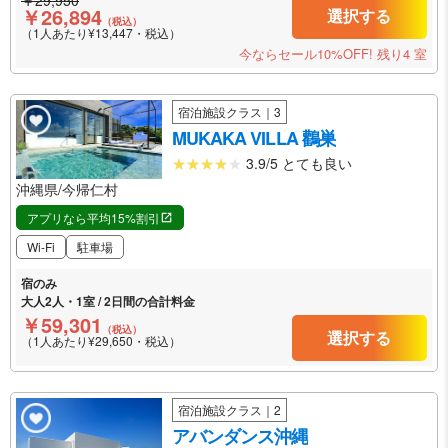
￥29,950
￥26,894
選択する
（税込）
（1人あたり¥13,447・税込）
今ならセール10%OFF!
残り4 室
宿泊施設クラス｜3
MUKAKA VILLA 鸛巣
3.9/5 とても良い
沖縄県/今帰仁村
アプリなら平均15%割引
Wi-Fi
駐車場
宿のみ
大人2人・1室 / 2日間の合計料金
￥59,301
（税込）
選択する
（1人あたり¥29,650・税込）
宿泊施設クラス｜2
アバンダンス沖縄