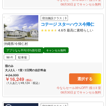
08月30日までキャンセル無料
宿泊施設クラス｜3
コテージ スターハウス今帰仁
4.6/5 最高に素晴らしい
沖縄県/今帰仁村
アプリなら平均15%割引
キャンセル無料
Wi-Fi
駐車場
宿のみ
大人2人・1室 / 2日間の合計料金
￥24,999
￥16,249
選択する
（税込）
（1人あたり¥8,124・税込）
今ならセール35%OFF!
残り3 室
08月30日までキャンセル無料
宿泊施設クラス｜3