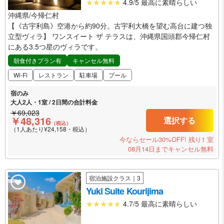
4.9/5 最高に素晴らしい
沖縄県/今帰仁村
【《古宇利島》空港から約90分。古宇利大橋を望む高台に建つ独
立型ヴィラ】 ワンスイート ザ テラスは、沖縄県国頭郡今帰仁村
にある3.5つ星のヴィラです。
朝食付きプラン有
キャンセル無料
Wi-Fi
レストラン
駐車場
プール
宿のみ
大人2人・1室 / 2日間の合計料金
￥69,023
￥48,316
選択する
（税込）
（1人あたり¥24,158・税込）
今ならセール30%OFF!
残り1 室
08月14日までキャンセル無料
宿泊施設クラス｜3
Yuki Suite Kourijima
4.7/5 最高に素晴らしい