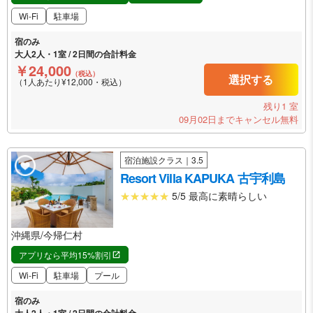
Wi-Fi
駐車場
宿のみ
大人2人・1室 / 2日間の合計料金
￥24,000
（税込）
選択する
（1人あたり¥12,000・税込）
残り1 室
09月02日までキャンセル無料
宿泊施設クラス｜3.5
Resort Villa KAPUKA 古宇利島
5/5 最高に素晴らしい
沖縄県/今帰仁村
アプリなら平均15%割引
Wi-Fi
駐車場
プール
宿のみ