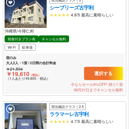
シーブリーズ古宇利
4.8/5 最高に素晴らしい
沖縄県/今帰仁村
朝食付きプラン有
キャンセル無料
Wi-Fi
駐車場
宿のみ
大人2人・1室 / 2日間の合計料金
￥21,594
￥19,610
選択する
（税込）
（1人あたり¥9,805・税込）
今ならセール9%OFF!
残り1 室
08月21日までキャンセル無料
宿泊施設クラス｜2.5
ララマーレ古宇利
4.7/5 最高に素晴らしい