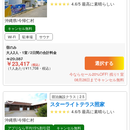
4.6/5 最高に素晴らしい
沖縄県/今帰仁村
キャンセル無料
Wi-Fi
駐車場
サウナ
宿のみ
大人2人・1室 / 2日間の合計料金
￥29,387
￥23,417
選択する
（税込）
（1人あたり¥11,708・税込）
今ならセール20%OFF!
残り1 室
08月28日までキャンセル無料
宿泊施設クラス｜2.5
スターライトテラス照家
4.6/5 最高に素晴らしい
沖縄県/今帰仁村
アプリなら平均15%割引
キャンセル無料