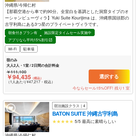
沖縄県/今帰仁村
【那覇空港から車で約90分。全室白を基調とした洞窟タイプのオ
ーシャンビューヴィラ】Yuki Suite Kourijima は、沖縄県国頭郡の
古宇利島にある3つ星のプライベートヴィラです。
朝食付きプラン有
施設限定タイムセール実施中
アプリなら平均15%割引
Wi-Fi
駐車場
宿のみ
大人2人・1室 / 2日間の合計料金
￥111,100
￥94,435
選択する
（税込）
（1人あたり¥47,217・税込）
今ならセール15%OFF!
残り1 室
宿泊施設クラス｜4
BATON SUITE 沖縄古宇利島
5/5 最高に素晴らしい
沖縄県/今帰仁村