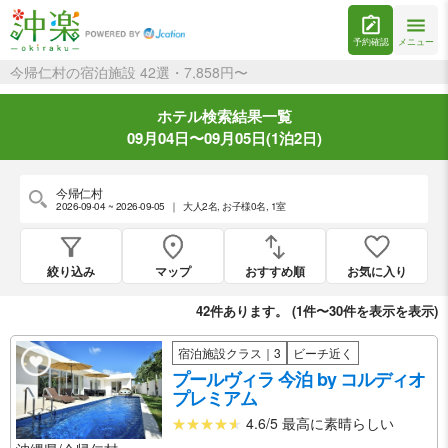
予約確認
メニュー
今帰仁村の宿泊施設 42選・7,858円〜
ホテル検索結果一覧
09月04日〜09月05日(1泊2日)
今帰仁村
2026-09-04 ~ 2026-09-05
｜
大人2名
,
お子様0名
,
1室
絞り込み
マップ
おすすめ順
お気に入り
42
件あります。 (
1件〜30件を表示
を表示)
宿泊施設クラス｜3
ビーチ近く
プールヴィラ 今泊 by コルディオ
プレミアム
4.6/5 最高に素晴らしい