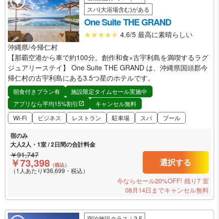
スパ(大浴場含む)がある
One Suite THE GRAND
4.6/5 最高に素晴らしい
沖縄県/今帰仁村
【那覇空港から車で約100分。創作和食×古宇利島を満喫するラグ
ジュアリーステイ】 One Suite THE GRAND は、沖縄県国頭郡今
帰仁村の古宇利島にある3.5つ星のホテルです。
朝食付きプラン有
施設限定タイムセール実施中
アプリなら平均15%割引
キャンセル無料
Wi-Fi
ビジネス
レストラン
駐車場
スパ
プール
宿のみ
大人2人・1室 / 2日間の合計料金
￥91,747
￥73,398
選択する
（税込）
（1人あたり¥36,699・税込）
今ならセール20%OFF!
残り7 室
08月14日までキャンセル無料
宿泊施設クラス｜2.5