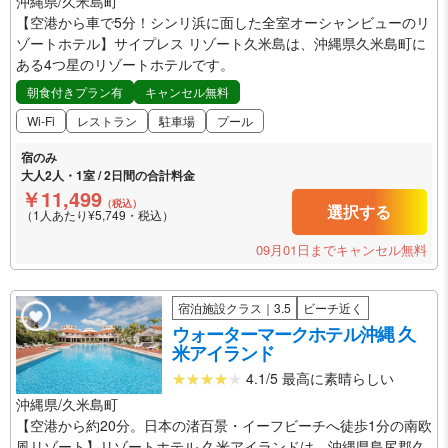
沖縄県/久米島町
【空港から車で5分！シンリ浜に面した全室オーシャンビューのリ
ゾートホテル】サイプレス リゾート久米島は、沖縄県久米島町に
ある4つ星のリゾートホテルです。
朝食付きプラン有
キャンセル無料
Wi-Fi
レストラン
駐車場
プール
宿のみ
大人2人・1室 / 2日間の合計料金
￥11,499
（税込）
選択する
（1人あたり¥5,749・税込）
09月01日までキャンセル無料
宿泊施設クラス｜3.5
ビーチ近く
ウォーターマークホテル沖縄 久
米アイランド
4.1/5 最高に素晴らしい
沖縄県/久米島町
【空港から約20分。日本の渚百景・イーフビーチへ徒歩1分の南欧
風リゾート】リゾートホテル 久米アイランドは、沖縄県島尻郡久