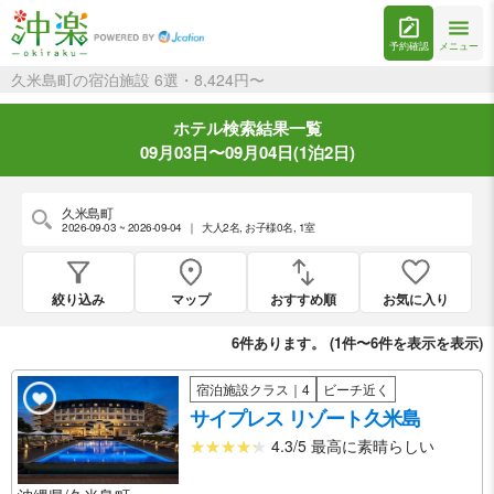
予約確認
メニュー
久米島町の宿泊施設 6選・8,424円〜
ホテル検索結果一覧
09月03日〜09月04日(1泊2日)
久米島町
2026-09-03 ~ 2026-09-04
｜
大人2名
,
お子様0名
,
1室
絞り込み
マップ
おすすめ順
お気に入り
6
件あります。 (
1件〜6件を表示
を表示)
宿泊施設クラス｜4
ビーチ近く
サイプレス リゾート久米島
4.3/5 最高に素晴らしい