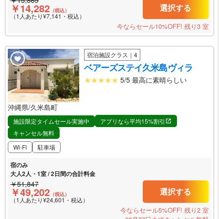
￥15,869
￥14,282
選択する
（税込）
（1人あたり¥7,141・税込）
今ならセール10%OFF!
残り3 室
宿泊施設クラス｜4
ベアーズステイ久米島ヴィラ
5/5 最高に素晴らしい
沖縄県/久米島町
施設限定タイムセール実施中
アプリなら平均15%割引
キャンセル無料
Wi-Fi
駐車場
宿のみ
大人2人・1室 / 2日間の合計料金
￥51,847
￥49,202
選択する
（税込）
（1人あたり¥24,601・税込）
今ならセール5%OFF!
残り2 室