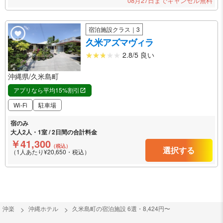
08月27日までキャンセル無料
宿泊施設クラス｜3
久米アズマヴィラ
2.8/5 良い
沖縄県/久米島町
アプリなら平均15%割引
Wi-Fi
駐車場
宿のみ
大人2人・1室 / 2日間の合計料金
￥41,300
（税込）
選択する
（1人あたり¥20,650・税込）
沖楽
沖縄ホテル
久米島町の宿泊施設 6選・8,424円〜