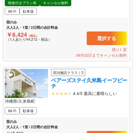
朝食付きプラン有
キャンセル無料
Wi-Fi
駐車場
宿のみ
大人2人・1室 / 2日間の合計料金
￥8,424
（税込）
選択する
（1人あたり¥4,212・税込）
残り1 室
09月02日までキャンセル無料
宿泊施設クラス｜3
ベアーズステイ久米島イーフビー
チ
4.4/5 最高に素晴らしい
沖縄県/久米島町
Wi-Fi
駐車場
宿のみ
大人2人・1室 / 2日間の合計料金