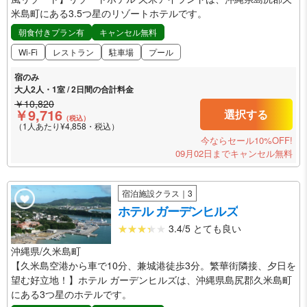
米島町にある3.5つ星のリゾートホテルです。
朝食付きプラン有
キャンセル無料
Wi-Fi
レストラン
駐車場
プール
宿のみ
大人2人・1室 / 2日間の合計料金
￥10,820
￥9,716
選択する
（税込）
（1人あたり¥4,858・税込）
今ならセール10%OFF!
09月02日までキャンセル無料
宿泊施設クラス｜3
ホテル ガーデンヒルズ
3.4/5 とても良い
沖縄県/久米島町
【久米島空港から車で10分、兼城港徒歩3分。繁華街隣接、夕日を
望む好立地！】ホテル ガーデンヒルズは、沖縄県島尻郡久米島町
にある3つ星のホテルです。