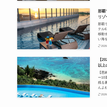
那覇
リゾ
那覇
テル
移動
い海を
202
【2
以上
【恩
ー1
残る
んよね
202