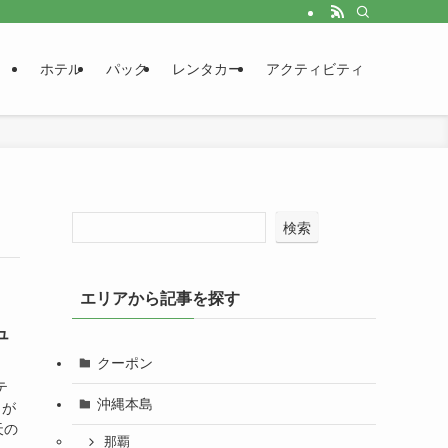
ホテル
パック
レンタカー
アクティビティ
検索
エリアから記事を探す
ュ
クーポン
テ
沖縄本島
タが
天の
那覇