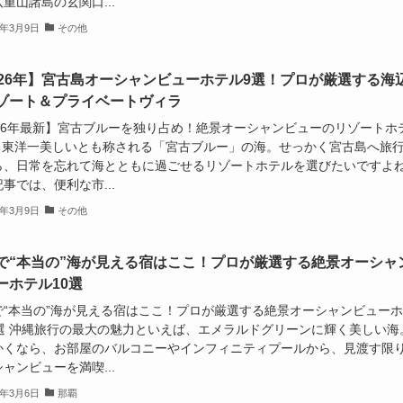
重山諸島の玄関口...
6年3月9日
その他
026年】宮古島オーシャンビューホテル9選！プロが厳選する海
ゾート＆プライベートヴィラ
026年最新】宮古ブルーを独り占め！絶景オーシャンビューのリゾートホ
選 東洋一美しいとも称される「宮古ブルー」の海。せっかく宮古島へ旅
ら、日常を忘れて海とともに過ごせるリゾートホテルを選びたいですよ
事では、便利な市...
6年3月9日
その他
で“本当の”海が見える宿はここ！プロが厳選する絶景オーシャ
ーホテル10選
で“本当の”海が見える宿はここ！プロが厳選する絶景オーシャンビュー
0選 沖縄旅行の最大の魅力といえば、エメラルドグリーンに輝く美しい海
かくなら、お部屋のバルコニーやインフィニティプールから、見渡す限
ャンビューを満喫...
6年3月6日
那覇