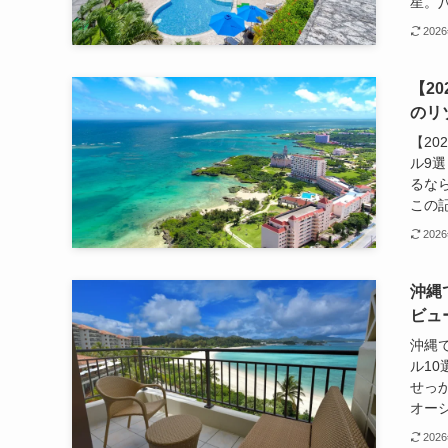
星。八
202
【2
のリ
【2
ル9
るな
この記
202
沖縄
ビュ
沖縄
ル1
せっ
オーシ
202