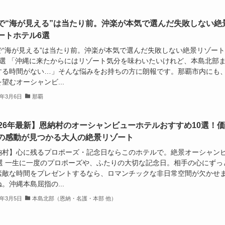
で“海が見える”は当たり前。沖楽が本気で選んだ失敗しない絶
ートホテル6選
で“海が見える”は当たり前。沖楽が本気で選んだ失敗しない絶景リゾー
6選 「沖縄に来たからにはリゾート気分を味わいたいけれど、本島北部
する時間がない…」そんな悩みをお持ちの方に朗報です。那覇市内にも
望むオーシャンビ...
6年3月6日
那覇
026年最新】恩納村のオーシャンビューホテルおすすめ10選！
の感動が見つかる大人の絶景リゾート
納村】心に残るプロポーズ・記念日ならこのホテルで。絶景オーシャン
0選 一生に一度のプロポーズや、ふたりの大切な記念日。相手の心にずっ
素敵な時間をプレゼントするなら、ロマンチックな非日常空間が欠かせ
。沖縄本島屈指の...
6年3月5日
本島北部（恩納・名護・本部 他）