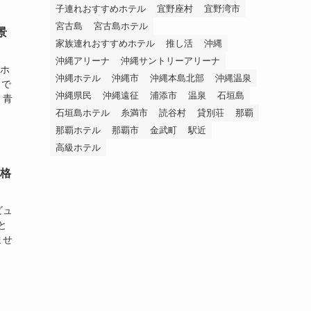
子連れおすすめホテル
宜野座村
宜野湾市
宮古島
宮古島ホテル
景
家族連れおすすめホテル
推し活
沖縄
沖縄アリーナ
沖縄サントリーアリーナ
トホ
沖縄ホテル
沖縄市
沖縄本島北部
沖縄温泉
まで
沖縄県民
沖縄遠征
浦添市
温泉
石垣島
、青
石垣島ホテル
糸満市
読谷村
貸別荘
那覇
那覇ホテル
那覇市
金武町
駅近
高級ホテル
価格
ビュ
と
ませ