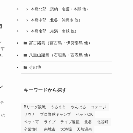
本島北部（恩納・名護・本部 他）
本島中部（北谷・沖縄市 他）
辺
本島南部（糸満・南城 他）
テ
宮古諸島（宮古島・伊良部島 他）
行す
ね。
八重山諸島（石垣島・西表島 他）
その他
ン
キーワードから探す
ホテ
Bリーグ観戦
うるま市
やんばる
コテージ
。
サウナ
プロ野球キャンプ
ペットOK
りの
ペット可
ライブ
ライブ遠征
北谷
北谷町
卒業旅行
南城市
大浴場
天然温泉