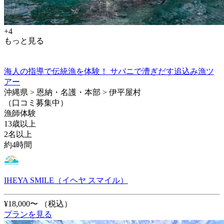
+4
もっと見る
海人の指導で伝統漁を体験！ サバニで漕ぎだす追込み漁ツ
アー
沖縄県 > 恩納・名護・本部 > 伊平屋村
（口コミ募集中）
漁師体験
13歳以上
2名以上
約4時間
IHEYA SMILE（イヘヤ スマイル）
¥18,000〜
（税込）
プランを見る