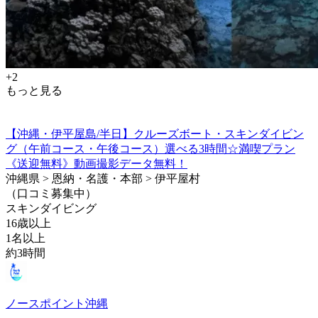
+2
もっと見る
【沖縄・伊平屋島/半日】クルーズボート・スキンダイビン
グ（午前コース・午後コース）選べる3時間☆満喫プラン
《送迎無料》動画撮影データ無料！
沖縄県 > 恩納・名護・本部 > 伊平屋村
（口コミ募集中）
スキンダイビング
16歳以上
1名以上
約3時間
ノースポイント沖縄