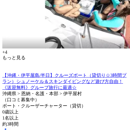
+4
もっと見る
【沖縄・伊平屋島/半日】クルーズボート（貸切り☆3時間プ
ラン）シュノーケル＆スキンダイビングなど遊び方自由！
《送迎無料》グループ旅行に最適☆
沖縄県 > 恩納・名護・本部 > 伊平屋村
（口コミ募集中）
ボート・クルーザーチャーター（貸切）
0歳以上
1名以上
約3時間