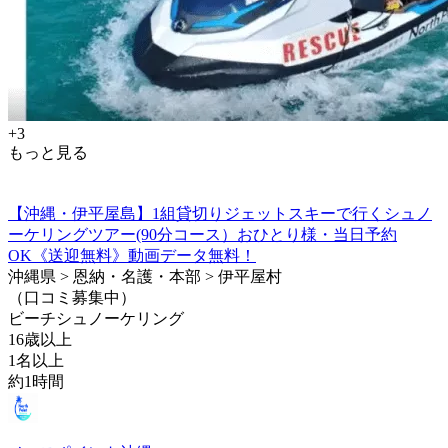
+3
もっと見る
【沖縄・伊平屋島】1組貸切りジェットスキーで行くシュノ
ーケリングツアー(90分コース）おひとり様・当日予約
OK《送迎無料》動画データ無料！
沖縄県 > 恩納・名護・本部 > 伊平屋村
（口コミ募集中）
ビーチシュノーケリング
16歳以上
1名以上
約1時間