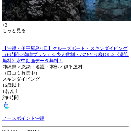
+3
もっと見る
【沖縄・伊平屋島/1日】クルーズボート・スキンダイビング
（6時間☆満喫プラン）☆少人数制・おひとり様OK☆《送迎
無料》水中動画データ無料！
沖縄県 > 恩納・名護・本部 > 伊平屋村
（口コミ募集中）
スキンダイビング
16歳以上
1名以上
約6時間
ノースポイント沖縄