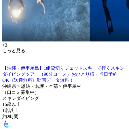
+3
もっと見る
【沖縄・伊平屋島】1組貸切りジェットスキーで行くスキン
ダイビングツアー（90分コース）おひとり様・当日予約
OK《送迎無料》動画データ無料！
沖縄県 > 恩納・名護・本部 > 伊平屋村
（口コミ募集中）
スキンダイビング
16歳以上
1名以上
約2時間