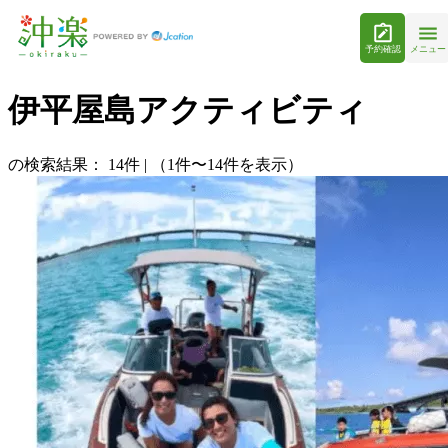
予約確認
メニュー
伊平屋島アクティビティ
の検索結果：
14
件
|
（1件〜14件を表示）