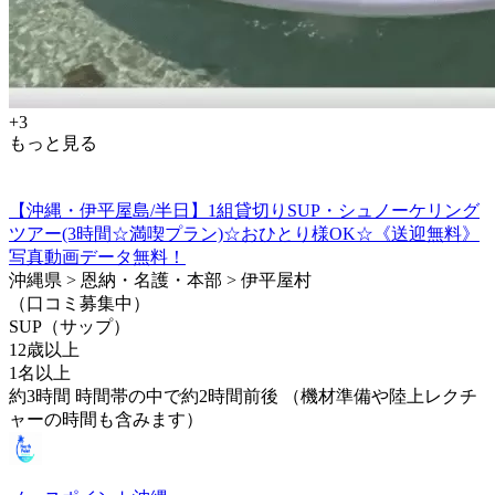
+3
もっと見る
【沖縄・伊平屋島/半日】1組貸切りSUP・シュノーケリング
ツアー(3時間☆満喫プラン)☆おひとり様OK☆《送迎無料》
写真動画データ無料！
沖縄県 > 恩納・名護・本部 > 伊平屋村
（口コミ募集中）
SUP（サップ）
12歳以上
1名以上
約3時間 時間帯の中で約2時間前後 （機材準備や陸上レクチ
ャーの時間も含みます）