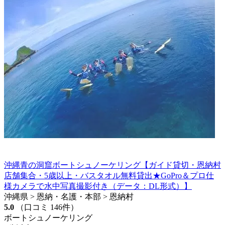
沖縄青の洞窟ボートシュノーケリング【ガイド貸切・恩納村
店舗集合・5歳以上・バスタオル無料貸出★GoPro＆プロ仕
様カメラで水中写真撮影付き（データ：DL形式）】
沖縄県 > 恩納・名護・本部 > 恩納村
5.0
（口コミ 146件）
ボートシュノーケリング