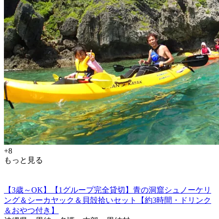
+8
もっと見る
【3歳～OK】【1グループ完全貸切】青の洞窟シュノーケリ
ング＆シーカヤック＆貝殻拾いセット【約3時間・ドリンク
＆おやつ付き】