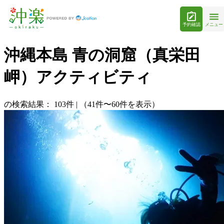
予約確認
メニュー
沖縄本島 青の洞窟（真栄田
岬）アクティビティ
の検索結果：
103
件
|
（41件〜60件を表示）