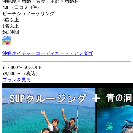
沖縄県 > 恩納・名護・本部 > 恩納村
4.9
（口コミ 4件）
ビーチシュノーケリング
3歳以上
1名以上
約3時間
沖縄ネイチャーコーディネート・アンダゴ
¥17,800〜
50%OFF
¥8,900〜
（税込）
プランを見る