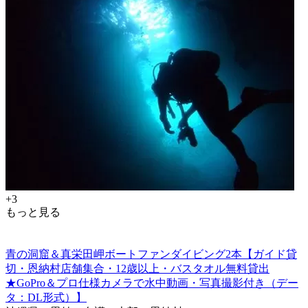
+3
もっと見る
青の洞窟＆真栄田岬ボートファンダイビング2本【ガイド貸
切・恩納村店舗集合・12歳以上・バスタオル無料貸出
★GoPro＆プロ仕様カメラで水中動画・写真撮影付き（デー
タ：DL形式）】