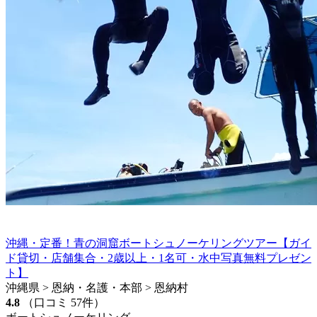
沖縄・定番！青の洞窟ボートシュノーケリングツアー【ガイ
ド貸切・店舗集合・2歳以上・1名可・水中写真無料プレゼン
ト】
沖縄県 > 恩納・名護・本部 > 恩納村
4.8
（口コミ 57件）