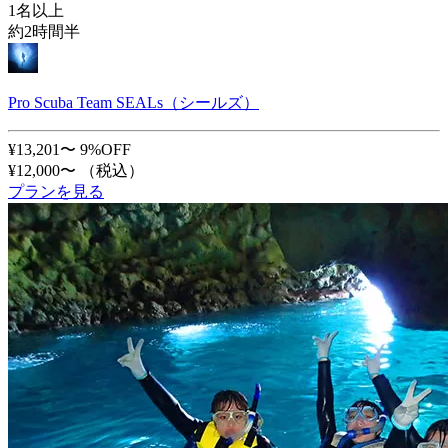
1名以上
約2時間半
Pro Scuba Team SEALs（シールズ）
¥13,201〜
9%OFF
¥12,000〜
（税込）
プランを見る