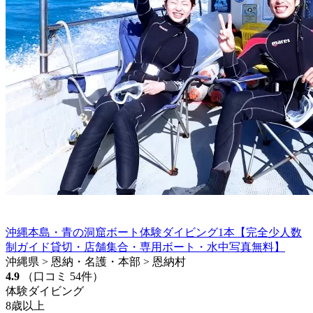
沖縄本島・青の洞窟ボート体験ダイビング1本【完全少人数
制ガイド貸切・店舗集合・専用ボート・水中写真無料】
沖縄県 > 恩納・名護・本部 > 恩納村
4.9
（口コミ 54件）
体験ダイビング
8歳以上