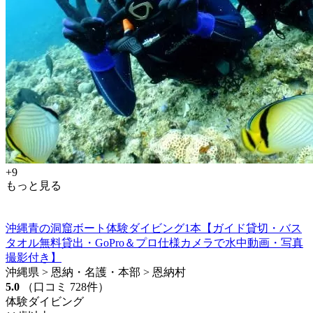
+9
もっと見る
沖縄青の洞窟ボート体験ダイビング1本【ガイド貸切・バス
タオル無料貸出・GoPro＆プロ仕様カメラで水中動画・写真
撮影付き】
沖縄県 > 恩納・名護・本部 > 恩納村
5.0
（口コミ 728件）
体験ダイビング