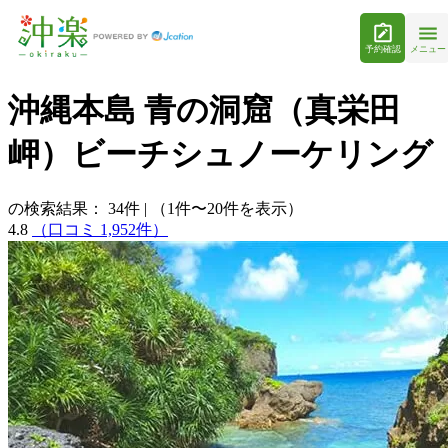
予約確認
メニュー
沖縄本島 青の洞窟（真栄田
岬）ビーチシュノーケリング
の検索結果：
34
件
|
（1件〜20件を表示）
4.8
（口コミ 1,952件）