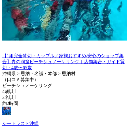
【1組完全貸切・カップル／家族おすすめ/安心のショップ集
合】青の洞窟ビーチシュノーケリング｜店舗集合・ガイド貸
切・4歳〜65歳
沖縄県 > 恩納・名護・本部 > 恩納村
（口コミ募集中）
ビーチシュノーケリング
4歳以上
2名以上
約2時間
シートラスト沖縄