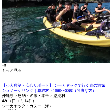
+5
もっと見る
【少人数制・安心サポート】 シーカヤックで行く青の洞窟
シュノーケリング｜恩納村・10歳〜60歳（健康な方）
沖縄県 > 恩納・名護・本部 > 恩納村
4.9
（口コミ 14件）
シーカヤック・カヌー（海）