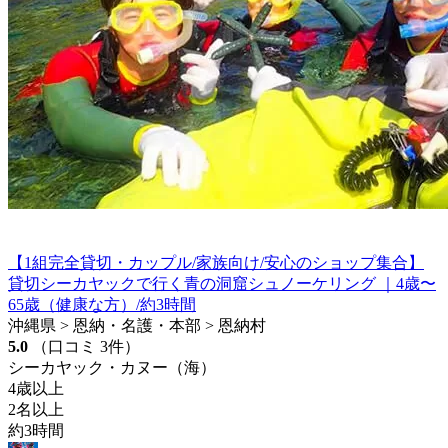
【1組完全貸切・カップル/家族向け/安心のショップ集合】
貸切シーカヤックで行く青の洞窟シュノーケリング ｜4歳〜
65歳（健康な方）/約3時間
沖縄県 > 恩納・名護・本部 > 恩納村
5.0
（口コミ 3件）
シーカヤック・カヌー（海）
4歳以上
2名以上
約3時間