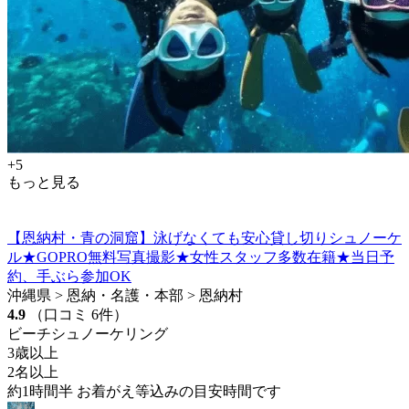
+5
もっと見る
【恩納村・青の洞窟】泳げなくても安心貸し切りシュノーケ
ル★GOPRO無料写真撮影★女性スタッフ多数在籍★当日予
約、手ぶら参加OK
沖縄県 > 恩納・名護・本部 > 恩納村
4.9
（口コミ 6件）
ビーチシュノーケリング
3歳以上
2名以上
約1時間半 お着がえ等込みの目安時間です