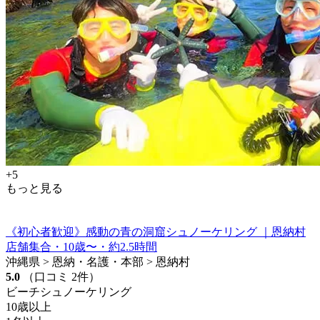
+5
もっと見る
《初心者歓迎》感動の青の洞窟シュノーケリング ｜恩納村
店舗集合・10歳〜・約2.5時間
沖縄県 > 恩納・名護・本部 > 恩納村
5.0
（口コミ 2件）
ビーチシュノーケリング
10歳以上