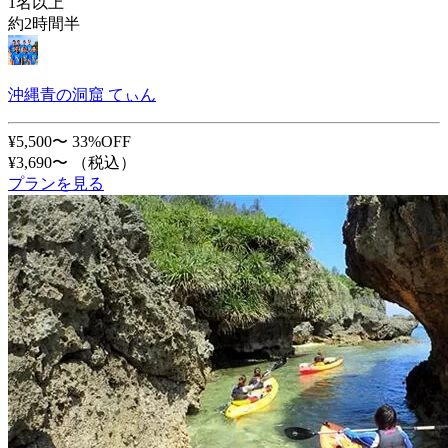
1名以上
約2時間半
沖縄青の洞窟 てぃん
¥5,500〜
33%OFF
¥3,690〜
（税込）
プランを見る