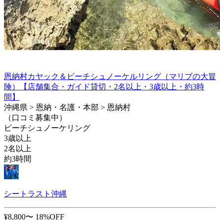
恩納村カヤック＆ビーチシュノーケルリング（マリブの大冒
険）【店舗集合・ガイド貸切・2名以上・3歳以上・約3時
間】
沖縄県 > 恩納・名護・本部 > 恩納村
（口コミ募集中）
ビーチシュノーケリング
3歳以上
2名以上
約3時間
シートラスト沖縄
¥8,800〜
18%OFF