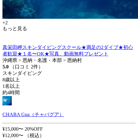
+2
もっと見る
真栄田岬スキンダイビングスクール★満足の2ダイブ★初心
者歓迎★１名〜OK★写真、動画無料プレゼント
沖縄県 > 恩納・名護・本部 > 恩納村
5.0
（口コミ 2件）
スキンダイビング
8歳以上
1名以上
約4時間
CHABA Gua（チャバグア）
¥15,000〜
20%OFF
¥12,000〜
（税込）