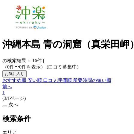
沖縄本島 青の洞窟（真栄田岬
の検索結果：
16
件
|
（0件〜0件を表示）
(口コミ募集中)
お気に入り
おすすめ順
安い順
口コミ評価順
所要時間の短い順
前へ
1
(3/1ページ)
次へ
検索条件
エリア