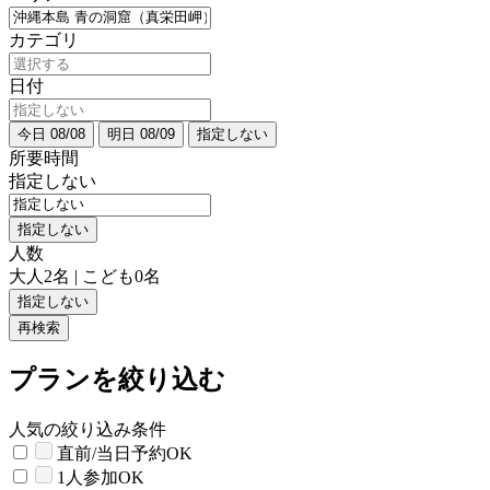
カテゴリ
日付
今日 08/08
明日 08/09
指定しない
所要時間
指定しない
指定しない
人数
大人2名 | こども0名
指定しない
再検索
プランを絞り込む
人気の絞り込み条件
直前/当日予約OK
1人参加OK