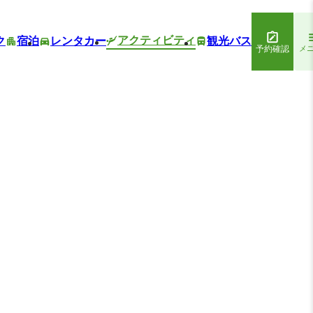
アクティビティ
ク
宿泊
レンタカー
観光バス
予約確認
メ