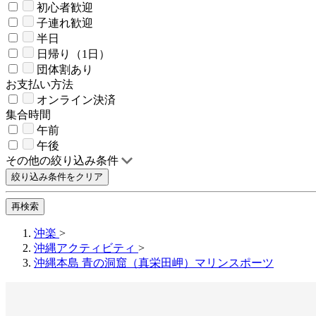
初心者歓迎
子連れ歓迎
半日
日帰り（1日）
団体割あり
お支払い方法
オンライン決済
集合時間
午前
午後
その他の絞り込み条件
絞り込み条件をクリア
再検索
沖楽
>
沖縄アクティビティ
>
沖縄本島 青の洞窟（真栄田岬）マリンスポーツ