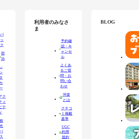
BLOG
利用者のみなさ
ま
パ
ッ
予約確
ク
認・キ
ャンセ
宿
ル
泊
よくあ
レ
るご質
ン
問・お
タ
問い合
カ
わせ
ー
沖楽
アク
とは
ティ
ビテ
クチコ
ィ
ミ掲載
基準
観
光
UGC
バ
利用
ス
規約