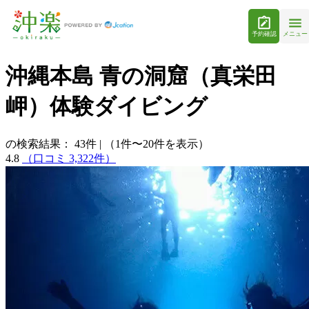
予約確認
メニュー
沖縄本島 青の洞窟（真栄田
岬）体験ダイビング
の検索結果：
43
件
|
（1件〜20件を表示）
4.8
（口コミ 3,322件）