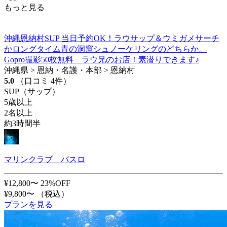
もっと見る
沖縄恩納村SUP 当日予約OK！ラウサップ＆ウミガメサーチ
かロングタイム青の洞窟シュノーケリングのどちらか。
Gopro撮影50枚無料 ラウ兄のお店！素潜りできます♪
沖縄県 > 恩納・名護・本部 > 恩納村
5.0
（口コミ 4件）
SUP（サップ）
5歳以上
2名以上
約3時間半
マリンクラブ バスロ
¥12,800〜
23%OFF
¥9,800〜
（税込）
プランを見る