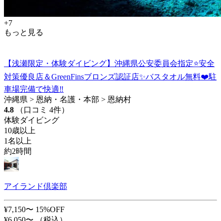
+7
もっと見る
【浅瀬限定・体験ダイビング】沖縄県公安委員会指定⭐️安全
対策優良店＆GreenFinsブロンズ認証店✨バスタオル無料❤️駐
車場完備で快適‼️
沖縄県 > 恩納・名護・本部 > 恩納村
4.8
（口コミ 4件）
体験ダイビング
10歳以上
1名以上
約2時間
アイランド倶楽部
¥7,150〜
15%OFF
¥6,050〜
（税込）