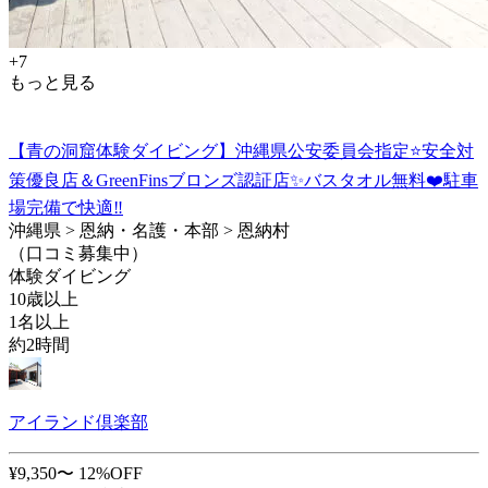
+7
もっと見る
【青の洞窟体験ダイビング】沖縄県公安委員会指定⭐️安全対
策優良店＆GreenFinsブロンズ認証店✨バスタオル無料❤️駐車
場完備で快適‼️
沖縄県 > 恩納・名護・本部 > 恩納村
（口コミ募集中）
体験ダイビング
10歳以上
1名以上
約2時間
アイランド倶楽部
¥9,350〜
12%OFF