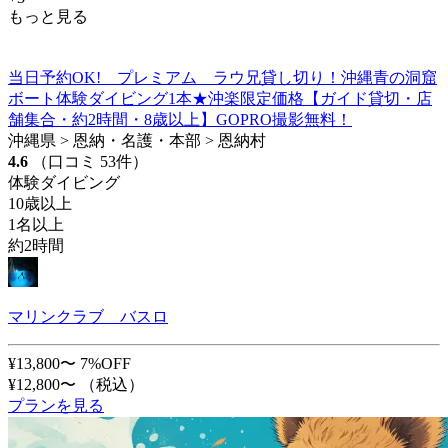
もっと見る
当日予約OK! プレミアム ラウ兄貸し切り！沖縄青の洞窟
ボート体験ダイビング1本★沖楽限定価格【ガイド貸切・店
舗集合・約2時間・8歳以上】GOPRO撮影無料！
沖縄県 > 恩納・名護・本部 > 恩納村
4.6
（口コミ 53件）
体験ダイビング
10歳以上
1名以上
約2時間
マリンクラブ バスロ
¥13,800〜
7%OFF
¥12,800〜
（税込）
プランを見る