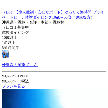
（D3）【少人数制・安心サポート】ゆったり海時間 プライ
ベートビーチ体験ダイビング10歳～60歳（健康な方）
沖縄県 > 恩納・名護・本部 > 恩納村
（口コミ募集中）
体験ダイビング
10歳以上
1名以上
約1時間半
沖縄青の洞窟 てぃん
¥9,680〜
11%OFF
¥8,580〜
（税込）
プランを見る