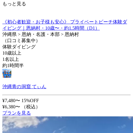
もっと見る
《初心者歓迎・お子様も安心》 プライベートビーチ体験ダ
イビング｜恩納村・10歳〜・約1.5時間（D1）
沖縄県 > 恩納・名護・本部 > 恩納村
（口コミ募集中）
体験ダイビング
10歳以上
1名以上
約1時間半
沖縄青の洞窟 てぃん
¥7,480〜
15%OFF
¥6,380〜
（税込）
プランを見る