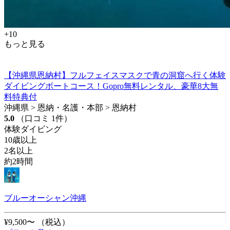
+10
もっと見る
【沖縄県恩納村】フルフェイスマスクで青の洞窟へ行く体験
ダイビングボートコース！Gopro無料レンタル、豪華8大無
料特典付
沖縄県 > 恩納・名護・本部 > 恩納村
5.0
（口コミ 1件）
体験ダイビング
10歳以上
2名以上
約2時間
ブルーオーシャン沖縄
¥9,500〜
（税込）