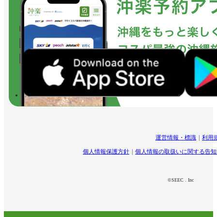
運営情報・標識
利用
個人情報保護方針
個人情報の取扱いに関する告知
©SEEC . Inc