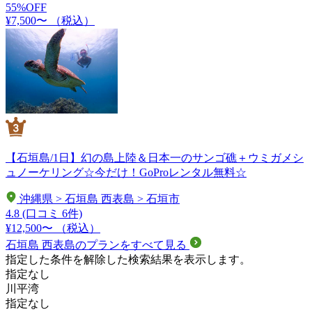
55%OFF
¥7,500〜
（税込）
【石垣島/1日】幻の島上陸＆日本一のサンゴ礁＋ウミガメシ
ュノーケリング☆今だけ！GoProレンタル無料☆
沖縄県 > 石垣島 西表島 > 石垣市
4.8
(口コミ 6件)
¥12,500〜
（税込）
石垣島 西表島のプランをすべて見る
指定した条件を解除した検索結果を表示します。
指定なし
川平湾
指定なし