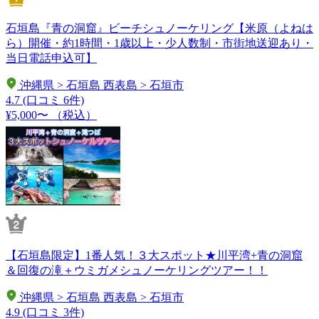
石垣島『青の洞窟』ビーチシュノーケリング【米原（よねは
ら）開催・約1時間・1歳以上・少人数制・市街地送迎あり・
当日電話申込可】
沖縄県 > 石垣島 西表島 > 石垣市
4.7
(口コミ 6件)
¥5,000〜
（税込）
【石垣島限定】1番人気！３大スポット★川平湾+青の洞窟
＆回復の滝＋ウミガメシュノーケリングツアー！！
沖縄県 > 石垣島 西表島 > 石垣市
4.9
(口コミ 3件)