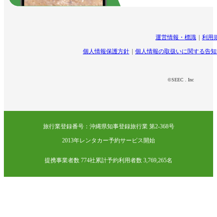
運営情報・標識
利用
個人情報保護方針
個人情報の取扱いに関する告知
©SEEC . Inc
旅行業登録番号：沖縄県知事登録旅行業 第2-368号
2013年レンタカー予約サービス開始
提携事業者数 774社
累計予約利用者数 3,769,265名