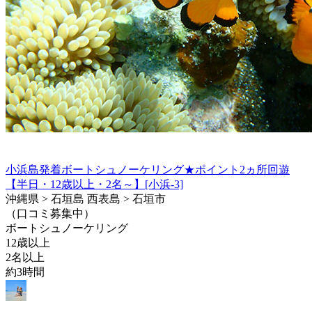
小浜島発着ボートシュノーケリング★ポイント2ヵ所回遊
【半日・12歳以上・2名～】[小浜-3]
沖縄県 > 石垣島 西表島 > 石垣市
（口コミ募集中）
ボートシュノーケリング
12歳以上
2名以上
約3時間