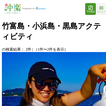
予約確認
メニュー
竹富島・小浜島・黒島アクテ
ィビティ
の検索結果：
2
件
|
（1件〜2件を表示）