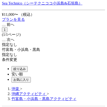
Sea Technico（シーテクニココ小浜島&石垣島）
¥11,000〜
（税込）
プランを見る
前へ
1
(1/1ページ)
次へ
指定なし
竹富島・小浜島・黒島
指定なし
条件変更
絞り込み
安い順
お気に入り
沖楽
>
沖縄アクティビティ
>
竹富島・小浜島・黒島アクティビティ