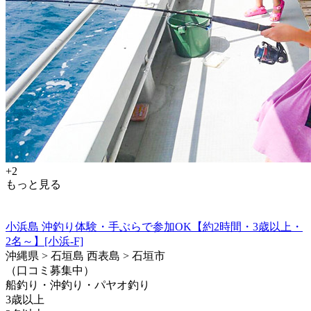
+2
もっと見る
小浜島 沖釣り体験・手ぶらで参加OK【約2時間・3歳以上・
2名～】[小浜-F]
沖縄県 > 石垣島 西表島 > 石垣市
（口コミ募集中）
船釣り・沖釣り・パヤオ釣り
3歳以上