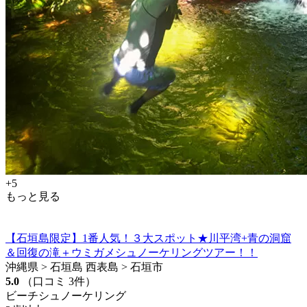
+5
もっと見る
【石垣島限定】1番人気！３大スポット★川平湾+青の洞窟
＆回復の滝＋ウミガメシュノーケリングツアー！！
沖縄県 > 石垣島 西表島 > 石垣市
5.0
（口コミ 3件）
ビーチシュノーケリング