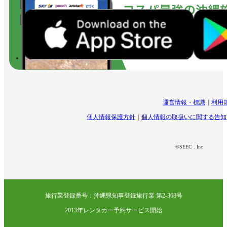
運営情報・標識
利用
個人情報保護方針
個人情報の取扱いに関する告知
©SEEC . Inc
旅行業登録番号：沖縄県知事登録旅行業 第2-368号
2013年レンタカー予約サービス開始