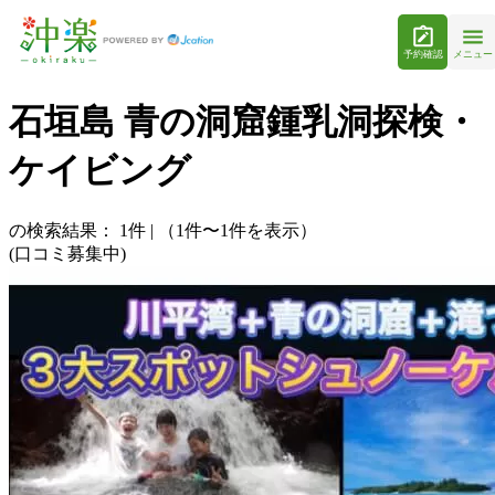
予約確認
メニュー
石垣島 青の洞窟鍾乳洞探検・
ケイビング
の検索結果：
1
件
|
（1件〜1件を表示）
(口コミ募集中)