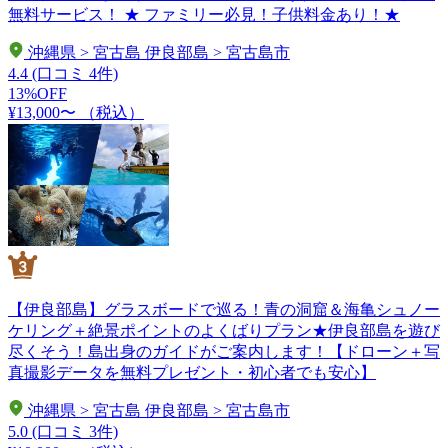
無料サービス！ ★ ファミリー必見！子供料金あり！★
沖縄県 > 宮古島 伊良部島 > 宮古島市
4.4
(口コミ 4件)
13%OFF
¥13,000〜
（税込）
【伊良部島】グラスボードで巡る！青の洞窟＆海亀シュノー
ケリング＋絶景ポイントのよくばりプラン★伊良部島を遊び
尽くそう！島出身のガイドがご案内します！【ドローン＋写
真撮影データを無料プレゼント・初心者でも安心】
沖縄県 > 宮古島 伊良部島 > 宮古島市
5.0
(口コミ 3件)