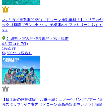
⭐︎ウミガメ遭遇率99.9%⭐︎【ドローン撮影無料！】クリアカヤ
ック -1時間プラン- 小さいお子様連れのファミリーにおすす
め♪
沖縄県 > 宮古島 伊良部島 > 宮古島市
4.8
(口コミ 7件)
19%OFF
¥6,500〜
（税込）
【最上級の感動体験】八重干瀬シュノーケリングツアー "最
強スタッフ" がご案内《ドローン＆高画質水中カメラ》撮影