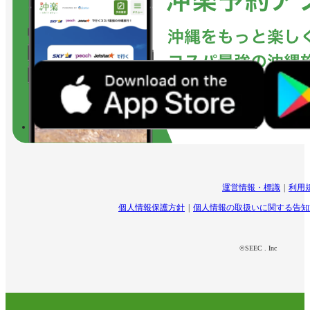
運営情報・標識
利用
個人情報保護方針
個人情報の取扱いに関する告知
©SEEC . Inc