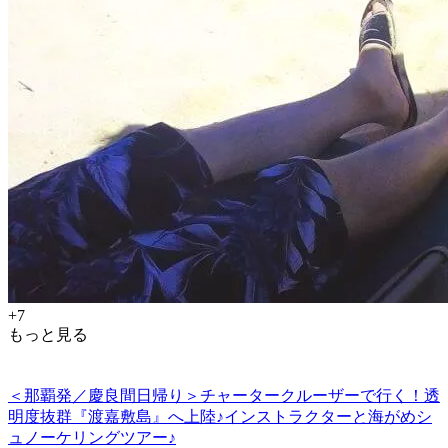
+7
もっと見る
＜那覇発／慶良間日帰り＞チャータークルーザーで行く！透
明度抜群『渡嘉敷島』へ上陸♪インストラクターと海がめシ
ュノーケリングツアー♪