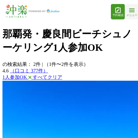
予約確認
メニュー
那覇発・慶良間ビーチシュノ
ーケリング1人参加OK
の検索結果：
2
件
|
（1件〜2件を表示）
4.6
（口コミ 377件）
1人参加OK
すべてクリア