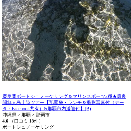
慶良間ボートシュノーケリング＆マリンスポーツ2種★慶良
間無人島上陸ツアー【那覇発・ランチ＆撮影写真付（デー
タ：Facebook共有）&那覇市内送迎付】(B)
沖縄県 > 那覇 > 那覇市
4.6
（口コミ 18件）
ボートシュノーケリング