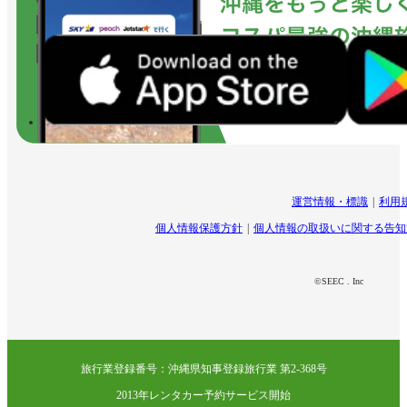
運営情報・標識
利用
個人情報保護方針
個人情報の取扱いに関する告知
©SEEC . Inc
旅行業登録番号：沖縄県知事登録旅行業 第2-368号
2013年レンタカー予約サービス開始