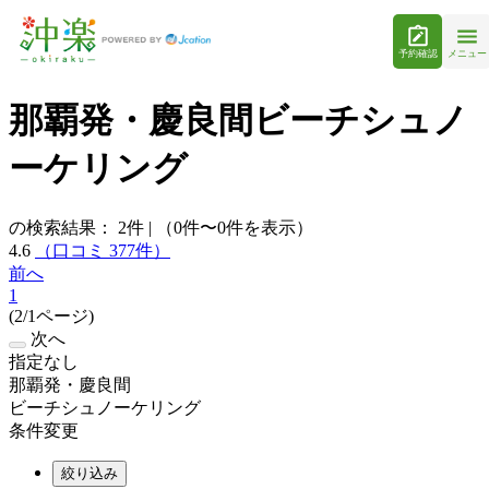
予約確認
メニュー
那覇発・慶良間ビーチシュノ
ーケリング
の検索結果：
2
件
|
（0件〜0件を表示）
4.6
（口コミ 377件）
前へ
1
(2/1ページ)
次へ
指定なし
那覇発・慶良間
ビーチシュノーケリング
条件変更
絞り込み