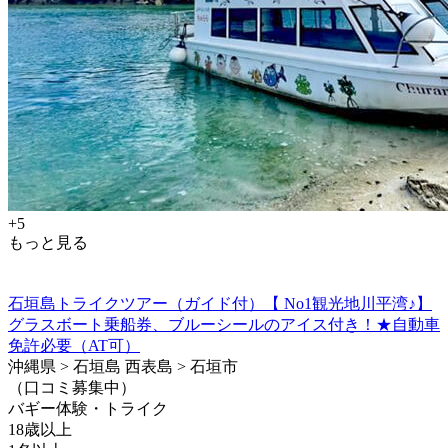
+5
もっと見る
石垣島トライクツアー（ガイド付）【 No1観光地川平湾♪】
グラスボート乗船券、ブルーシールのアイス付き！★自動車
免許必要（AT可）
沖縄県 > 石垣島 西表島 > 石垣市
（口コミ募集中）
バギー体験・トライク
18歳以上