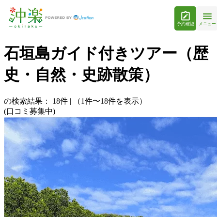
予約確認
メニュー
石垣島ガイド付きツアー（歴
史・自然・史跡散策）
の検索結果：
18
件
|
（1件〜18件を表示）
(口コミ募集中)