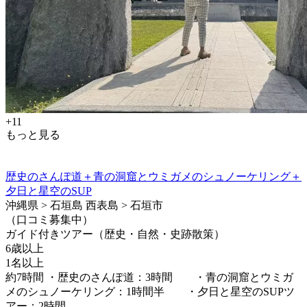
+11
もっと見る
歴史のさんぽ道＋青の洞窟とウミガメのシュノーケリング＋
夕日と星空のSUP
沖縄県 > 石垣島 西表島 > 石垣市
（口コミ募集中）
ガイド付きツアー（歴史・自然・史跡散策）
6歳以上
1名以上
約7時間 ・歴史のさんぽ道：3時間 ・青の洞窟とウミガ
メのシュノーケリング：1時間半 ・夕日と星空のSUPツ
アー：2時間