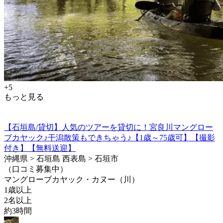
+5
もっと見る
【石垣島/貸切】人気のツアーを貸切に！宮良川マングロー
ブカヤック♪干潟散策もできちゃう♪【1歳～75歳可】【撮影
付き】【無料送迎】
沖縄県 > 石垣島 西表島 > 石垣市
（口コミ募集中）
マングローブカヤック・カヌー（川）
1歳以上
2名以上
約3時間