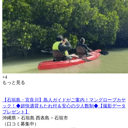
+4
もっと見る
【石垣島・宮良川】島人ガイドがご案内！マングローブカヤ
ック！◆超快適背もたれ付＆安心の少人数制◆【撮影データ
プレゼント】
沖縄県 > 石垣島 西表島 > 石垣市
（口コミ募集中）