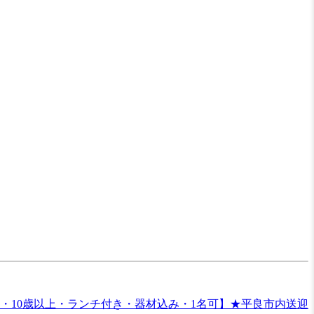
・10歳以上・ランチ付き・器材込み・1名可】★平良市内送迎