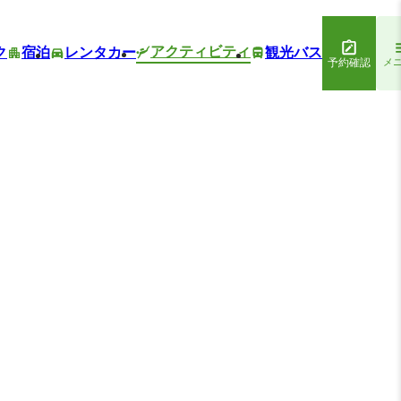
アクティビティ
ク
宿泊
レンタカー
観光バス
予約確認
メ