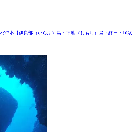
グ3本【伊良部（いらぶ）島・下地（しもじ）島・終日・10