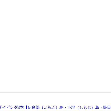
イビング3本【伊良部（いらぶ）島・下地（しもじ）島・終日