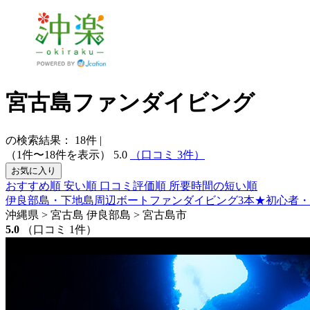
宮古島ファンダイビング
の検索結果：
18
件
|
（1件〜18件を表示）
5.0
（口コミ 3件）
お気に入り
おすすめ順
安い順
口コミ評価順
所要時間の短い順
伊良部島・下地島周辺ボートファンダイビング3本★初心者
沖縄県 > 宮古島 伊良部島 > 宮古島市
5.0
（口コミ 1件）