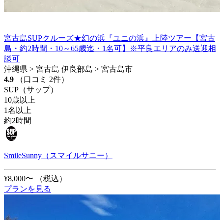
宮古島SUPクルーズ★幻の浜『ユニの浜』上陸ツアー【宮古
島・約2時間・10～65歳迄・1名可】※平良エリアのみ送迎相
談可
沖縄県 > 宮古島 伊良部島 > 宮古島市
4.9
（口コミ 2件）
SUP（サップ）
10歳以上
1名以上
約2時間
SmileSunny（スマイルサニー）
¥8,000〜
（税込）
プランを見る