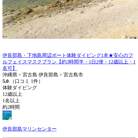
伊良部島・下地島周辺ボート体験ダイビング1本★安心のフ
ルフェイスマスクプラン【約3時間半・1日2便・12歳以上・1
名可】
沖縄県 > 宮古島 伊良部島 > 宮古島市
5.0
（口コミ 1件）
体験ダイビング
12歳以上
1名以上
約2時間
伊良部島マリンセンター