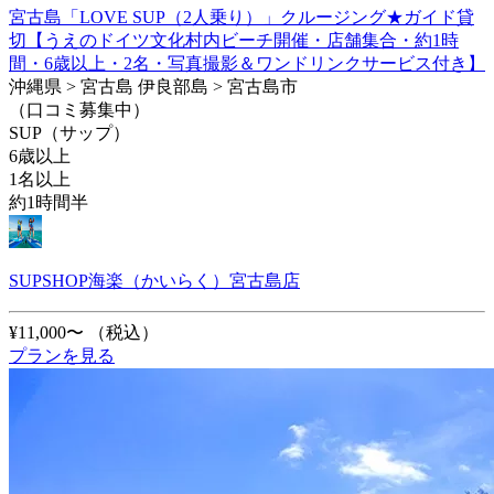
宮古島「LOVE SUP（2人乗り）」クルージング★ガイド貸
切【うえのドイツ文化村内ビーチ開催・店舗集合・約1時
間・6歳以上・2名・写真撮影＆ワンドリンクサービス付き】
沖縄県 > 宮古島 伊良部島 > 宮古島市
（口コミ募集中）
SUP（サップ）
6歳以上
1名以上
約1時間半
SUPSHOP海楽（かいらく）宮古島店
¥11,000〜
（税込）
プランを見る