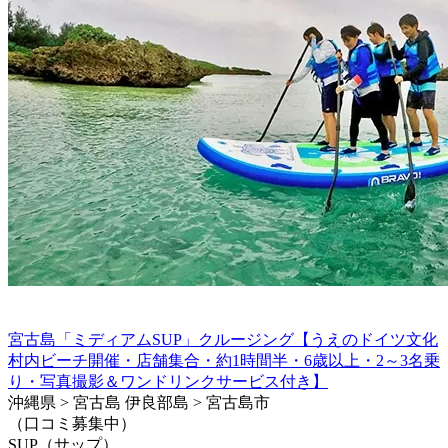
宮古島「ミディアムSUP」クルージング【うえのドイツ文化
村内ビーチ開催・店舗集合・約1時間半・6歳以上・2～3名乗
り・写真撮影＆ワンドリンクサービス付き】
沖縄県 > 宮古島 伊良部島 > 宮古島市
（口コミ募集中）
SUP（サップ）