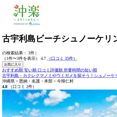
古宇利島ビーチシュノーケリ
の検索結果：
3
件
|
（1件〜3件を表示）
4.7
（口コミ 35件）
お気に入り
おすすめ順
安い順
口コミ評価順
所要時間の短い順
古宇利島・カクレクマノミやウミガメを探そう！シュノーケ
沖縄県 > 恩納・名護・本部 > 今帰仁村
4.8
（口コミ 2件）