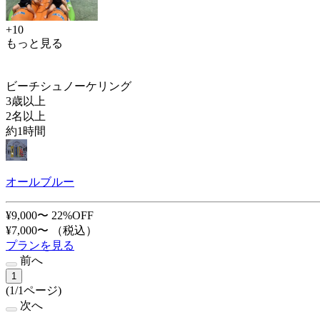
+10
もっと見る
ビーチシュノーケリング
3歳以上
2名以上
約1時間
オールブルー
¥9,000〜
22%OFF
¥7,000〜
（税込）
プランを見る
前へ
1
(1/1ページ)
次へ