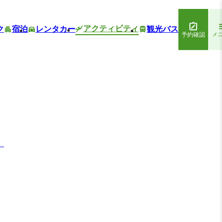
アクティビティ
ク
宿泊
レンタカー
観光バス
予約確認
メ
】