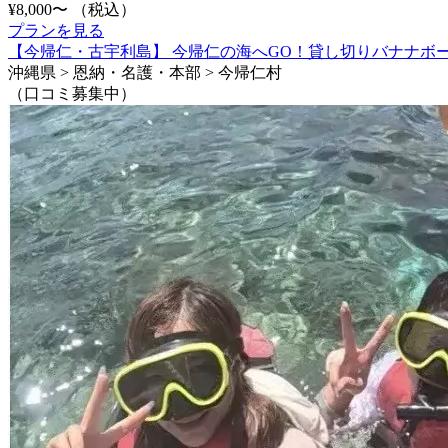
¥8,000〜
（税込）
プランを見る
【今帰仁・古宇利島】 今帰仁の海へGO！貸し切りバナナボ
沖縄県 > 恩納・名護・本部 > 今帰仁村
（口コミ募集中）