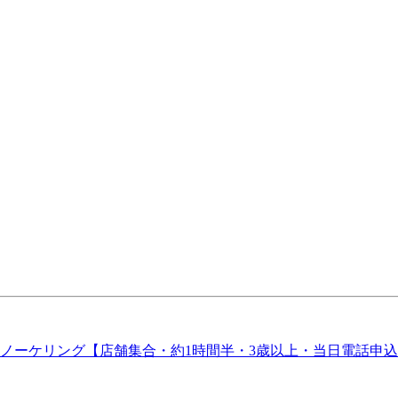
ュノーケリング【店舗集合・約1時間半・3歳以上・当日電話申