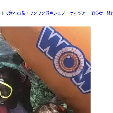
ートで海へ出発！ワクワク満点シュノーケルツアー 初心者・泳