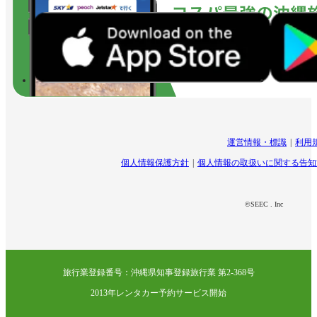
運営情報・標識
利用
個人情報保護方針
個人情報の取扱いに関する告知
©SEEC . Inc
旅行業登録番号：沖縄県知事登録旅行業 第2-368号
2013年レンタカー予約サービス開始