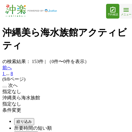
予約確認
メニュー
沖縄美ら海水族館アクティビ
ティ
の検索結果：
153
件
|
（0件〜0件を表示）
前へ
1
...
8
(9/8ページ)
次へ
指定なし
沖縄美ら海水族館
指定なし
条件変更
絞り込み
所要時間の短い順