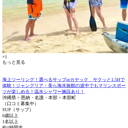
+1
もっと見る
海上ツーリング！選べるサップorカヤック サクッと1.5Hで
体験！ジャングリア・美ら海水族館の道中でもマリンスポー
ツが楽しめる！温水シャワー施設あり！
沖縄県 > 恩納・名護・本部 > 本部町
（口コミ募集中）
SUP（サップ）
6歳以上
1名以上
約1時間半