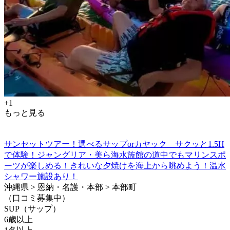
+1
もっと見る
サンセットツアー！選べるサップorカヤック サクッと1.5H
で体験！ジャングリア・美ら海水族館の道中でもマリンスポ
ーツが楽しめる！きれいな夕焼けを海上から眺めよう！温水
シャワー施設あり！
沖縄県 > 恩納・名護・本部 > 本部町
（口コミ募集中）
SUP（サップ）
6歳以上