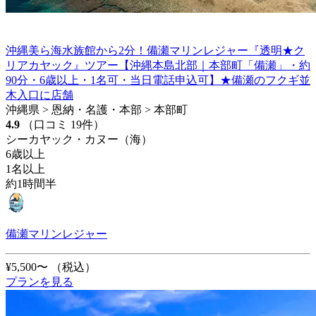
沖縄美ら海水族館から2分！備瀬マリンレジャー『透明★ク
リアカヤック』ツアー【沖縄本島北部｜本部町「備瀬」・約
90分・6歳以上・1名可・当日電話申込可】★備瀬のフクギ並
木入口に店舗
沖縄県 > 恩納・名護・本部 > 本部町
4.9
（口コミ 19件）
シーカヤック・カヌー（海）
6歳以上
1名以上
約1時間半
備瀬マリンレジャー
¥5,500〜
（税込）
プランを見る