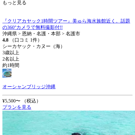
もっと見る
『クリアカヤック1時間ツアー』美ゅら海水族館近く。話題
の360°カメラで無料撮影付!!
沖縄県 > 恩納・名護・本部 > 名護市
4.8
（口コミ 1件）
シーカヤック・カヌー（海）
3歳以上
2名以上
約1時間
オーシャンブリッジ沖縄
¥5,500〜
（税込）
プランを見る