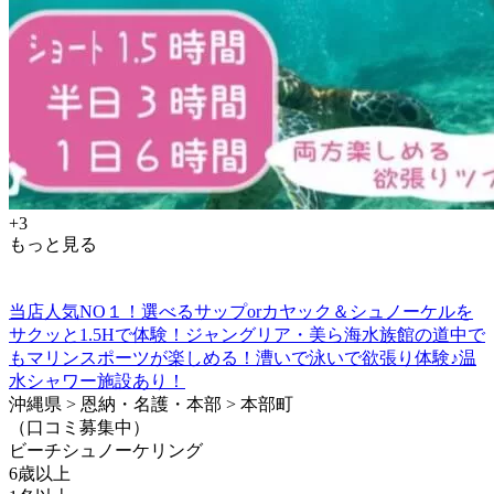
+3
もっと見る
当店人気NO１！選べるサップorカヤック＆シュノーケルを
サクッと1.5Hで体験！ジャングリア・美ら海水族館の道中で
もマリンスポーツが楽しめる！漕いで泳いで欲張り体験♪温
水シャワー施設あり！
沖縄県 > 恩納・名護・本部 > 本部町
（口コミ募集中）
ビーチシュノーケリング
6歳以上