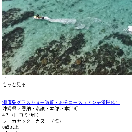
+1
もっと見る
瀬底島グラスカヌー遊覧・30分コース（アンチ浜開催）
沖縄県 > 恩納・名護・本部 > 本部町
4.7
（口コミ 9件）
シーカヤック・カヌー（海）
0歳以上