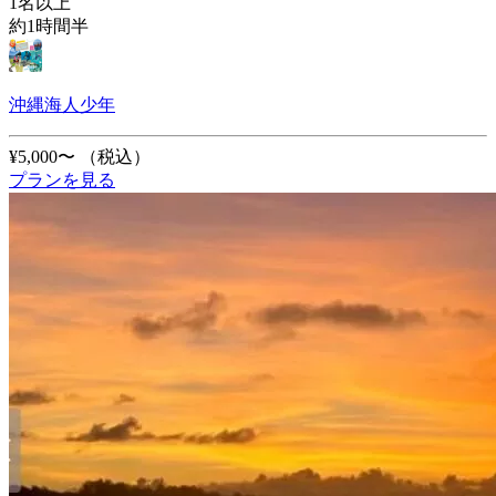
1名以上
約1時間半
沖縄海人少年
¥5,000〜
（税込）
プランを見る