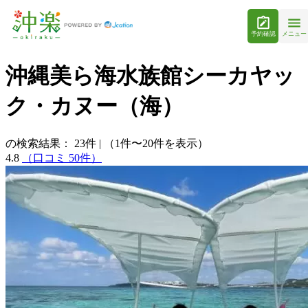
予約確認
メニュー
沖縄美ら海水族館シーカヤッ
ク・カヌー（海）
の検索結果：
23
件
|
（1件〜20件を表示）
4.8
（口コミ 50件）