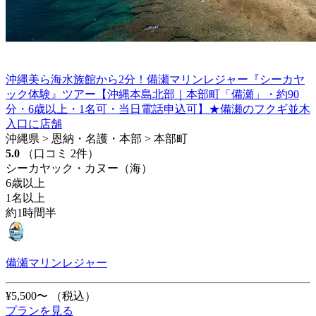
沖縄美ら海水族館から2分！備瀬マリンレジャー『シーカヤ
ック体験』ツアー【沖縄本島北部｜本部町「備瀬」・約90
分・6歳以上・1名可・当日電話申込可】★備瀬のフクギ並木
入口に店舗
沖縄県 > 恩納・名護・本部 > 本部町
5.0
（口コミ 2件）
シーカヤック・カヌー（海）
6歳以上
1名以上
約1時間半
備瀬マリンレジャー
¥5,500〜
（税込）
プランを見る