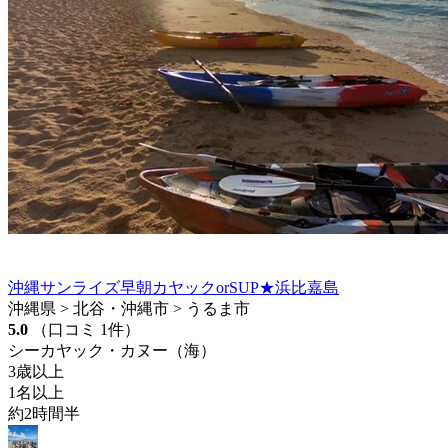
沖縄サンライズ早朝カヤックorSUP★浜比嘉島
沖縄県 > 北谷・沖縄市 > うるま市
5.0
（口コミ 1件）
シーカヤック・カヌー（海）
3歳以上
1名以上
約2時間半