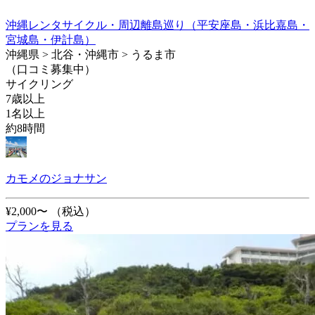
沖縄レンタサイクル・周辺離島巡り（平安座島・浜比嘉島・
宮城島・伊計島）
沖縄県 > 北谷・沖縄市 > うるま市
（口コミ募集中）
サイクリング
7歳以上
1名以上
約8時間
カモメのジョナサン
¥2,000〜
（税込）
プランを見る