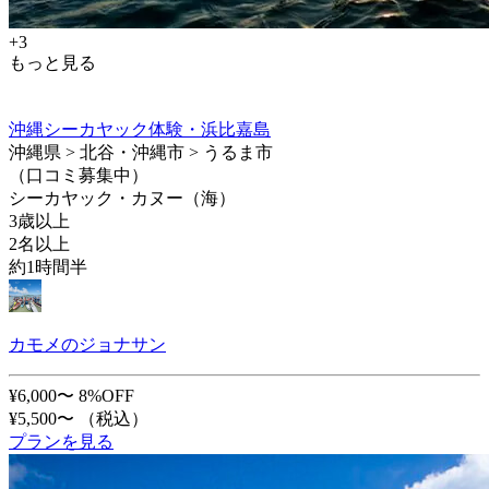
+3
もっと見る
沖縄シーカヤック体験・浜比嘉島
沖縄県 > 北谷・沖縄市 > うるま市
（口コミ募集中）
シーカヤック・カヌー（海）
3歳以上
2名以上
約1時間半
カモメのジョナサン
¥6,000〜
8%OFF
¥5,500〜
（税込）
プランを見る