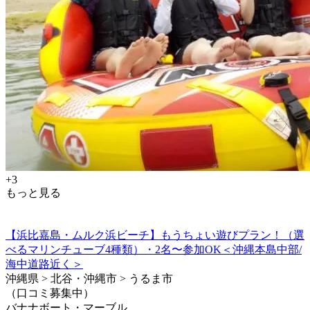
+3
もっと見る
【浜比嘉島・ムルク浜ビーチ】もうちょい遊びプラン！（選
べるマリンチューブ4種類）・2名〜参加OK＜沖縄本島中部/
海中道路近く＞
沖縄県 > 北谷・沖縄市 > うるま市
（口コミ募集中）
バナナボート・マーブル