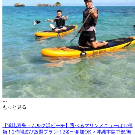
+7
もっと見る
【浜比嘉島・ムルク浜ビーチ】選べるマリンメニューは12種
類！2時間遊び放題プラン！2名〜参加OK＜沖縄本島中部/海