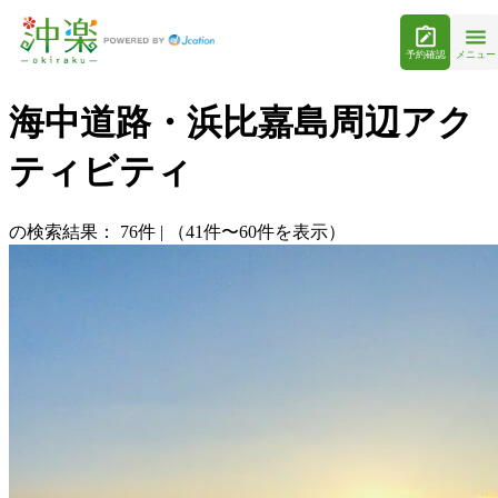
予約確認
メニュー
海中道路・浜比嘉島周辺アク
ティビティ
の検索結果：
76
件
|
（41件〜60件を表示）