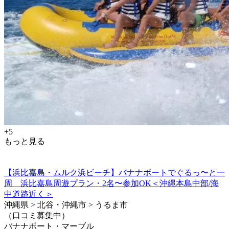
+5
もっと見る
【浜比嘉島・ムルク浜ビーチ】バナナボートでぐるっ〜と一
周 浜比嘉島周遊プラン・2名〜参加OK＜沖縄本島中部/海
中道路近く＞
沖縄県 > 北谷・沖縄市 > うるま市
（口コミ募集中）
バナナボート・マーブル