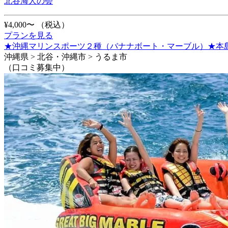
北谷海人の会
¥4,000〜
（税込）
プランを見る
★沖縄マリンスポーツ２種（バナナボート・マーブル）★本島
沖縄県 > 北谷・沖縄市 > うるま市
（口コミ募集中）