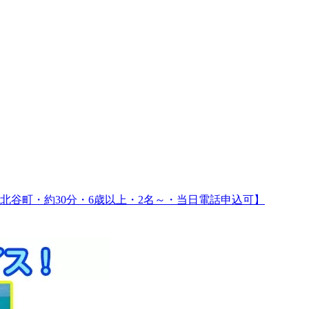
北谷町・約30分・6歳以上・2名～・当日電話申込可】