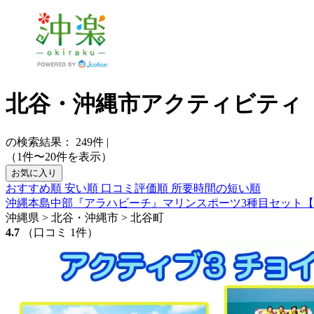
北谷・沖縄市アクティビティ
の検索結果：
249
件
|
（1件〜20件を表示）
お気に入り
おすすめ順
安い順
口コミ評価順
所要時間の短い順
沖縄本島中部『アラハビーチ』マリンスポーツ3種目セット【
沖縄県 > 北谷・沖縄市 > 北谷町
4.7
（口コミ 1件）