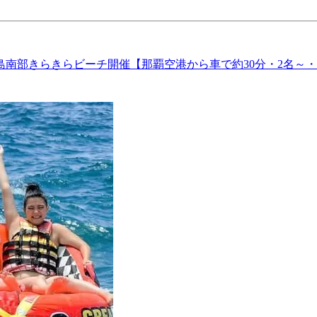
南部きらきらビーチ開催【那覇空港から車で約30分・2名～