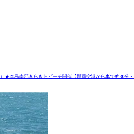
）★本島南部きらきらビーチ開催【那覇空港から車で約30分・