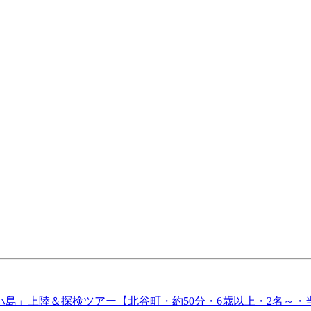
島」上陸＆探検ツアー【北谷町・約50分・6歳以上・2名～・