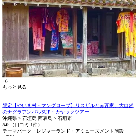
+6
もっと見る
限定【やいま村・マングローブ】リスザルと赤瓦家、大自然
のナグラアンパルSUP・カヤックツアー
沖縄県 > 石垣島 西表島 > 石垣市
5.0
（口コミ 1件）
テーマパーク・レジャーランド・アミューズメント施設