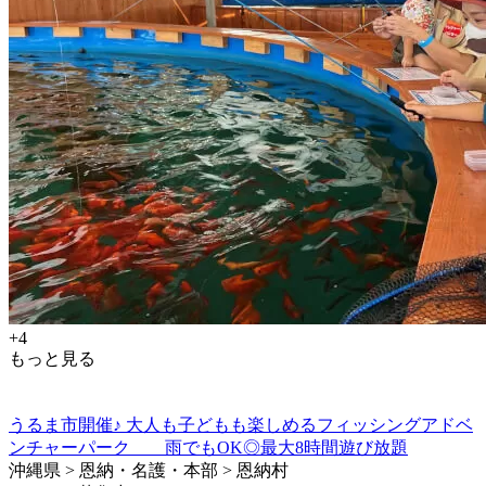
+4
もっと見る
うるま市開催♪ 大人も子どもも楽しめるフィッシングアドベ
ンチャーパーク 雨でもOK◎最大8時間遊び放題
沖縄県 > 恩納・名護・本部 > 恩納村