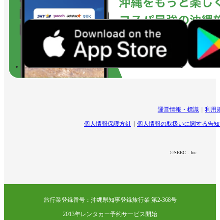
運営情報・標識
利用
個人情報保護方針
個人情報の取扱いに関する告知
©SEEC . Inc
旅行業登録番号：沖縄県知事登録旅行業 第2-368号
2013年レンタカー予約サービス開始