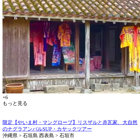
+6
もっと見る
限定【やいま村・マングローブ】リスザルと赤瓦家、大自然
のナグラアンパルSUP・カヤックツアー
沖縄県 > 石垣島 西表島 > 石垣市