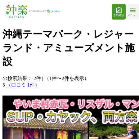
予約確認
メニュー
沖縄テーマパーク・レジャー
ランド・アミューズメント施
設
の検索結果：
2
件
|
（1件〜2件を表示）
5
（口コミ 1件）