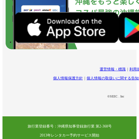
運営情報・標識
利用
個人情報保護方針
個人情報の取扱いに関する告知
©SEEC . Inc
旅行業登録番号：沖縄県知事登録旅行業 第2-368号
2013年レンタカー予約サービス開始