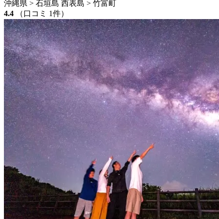
沖縄県 > 石垣島 西表島 > 竹富町
4.4
（口コミ 1件）