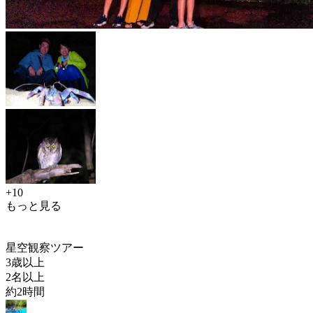
+10
もっと見る
星空観察ツアー
3歳以上
2名以上
約2時間