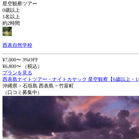
星空観察ツアー
0歳以上
1名以上
約2時間
西表自然学校
¥7,000〜
3%OFF
¥6,800〜
（税込）
プランを見る
西表島ナイトツアー・ナイトカヤック 星空観察【6歳以上・
沖縄県 > 石垣島 西表島 > 竹富町
（口コミ募集中）