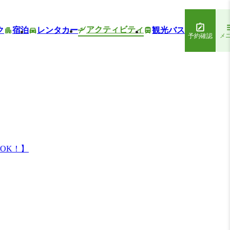
アクティビティ
ク
宿泊
レンタカー
観光バス
予約確認
メ
OK！】