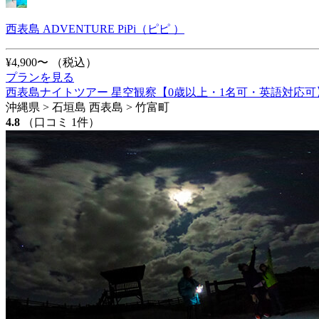
西表島 ADVENTURE PiPi（ピピ ）
¥4,900〜
（税込）
プランを見る
西表島ナイトツアー 星空観察【0歳以上・1名可・英語対応可
沖縄県 > 石垣島 西表島 > 竹富町
4.8
（口コミ 1件）