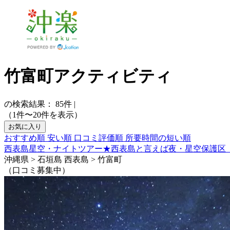
竹富町アクティビティ
の検索結果：
85
件
|
（1件〜20件を表示）
お気に入り
おすすめ順
安い順
口コミ評価順
所要時間の短い順
西表島星空・ナイトツアー★西表島と言えば夜・星空保護区
沖縄県 > 石垣島 西表島 > 竹富町
（口コミ募集中）