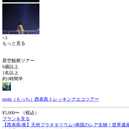
+3
もっと見る
星空観察ツアー
6歳以上
1名以上
約1時間半
motti（もっち）西表島トレッキングエコツアー
¥5,000〜
（税込）
プランを見る
【西表島/夜】天然プラネタリウム×南国のレア生物！世界遺