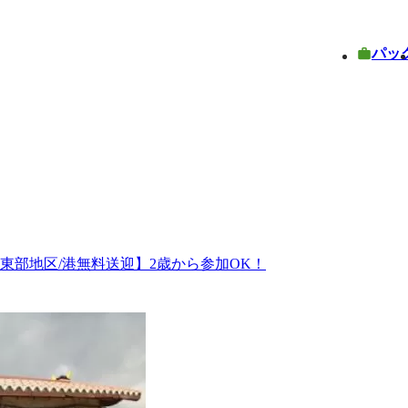
パッ
東部地区/港無料送迎】2歳から参加OK！