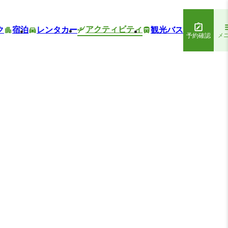
アクティビティ
ク
宿泊
レンタカー
観光バス
予約確認
メ