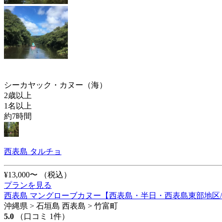
シーカヤック・カヌー（海）
2歳以上
1名以上
約7時間
西表島 タルチョ
¥13,000〜
（税込）
プランを見る
西表島 マングローブカヌー【西表島・半日・西表島東部地区/
沖縄県 > 石垣島 西表島 > 竹富町
5.0
（口コミ 1件）