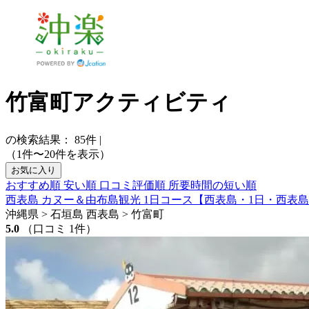
竹富町アクティビティ
の検索結果：
85
件
|
（1件〜20件を表示）
お気に入り
おすすめ順
安い順
口コミ評価順
所要時間の短い順
西表島 カヌー＆由布島観光 1日コース【西表島・1日・西表島
沖縄県 > 石垣島 西表島 > 竹富町
5.0
（口コミ 1件）