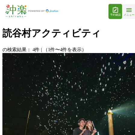
予約確認
メニュー
読谷村アクティビティ
の検索結果：
4
件
|
（1件〜4件を表示）