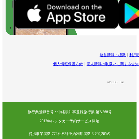
運営情報・標識
利用
個人情報保護方針
個人情報の取扱いに関する告知
©SEEC . Inc
旅行業登録番号：沖縄県知事登録旅行業 第2-368号
2013年レンタカー予約サービス開始
提携事業者数 774社
累計予約利用者数 3,769,265名