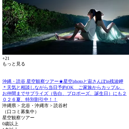
+21
もっと見る
沖縄・読谷 星空観察ツアー★星空photoと宙さんぽin残波岬
＊天気と相談しながら当日予約OK ご家族からカップル、
お仲間までサプライズ（告白、プロポーズ、誕生日）にも２
０２６夏、特別割引中！！
沖縄県 > 北谷・沖縄市 > 読谷村
（口コミ募集中）
星空観察ツアー
0歳以上