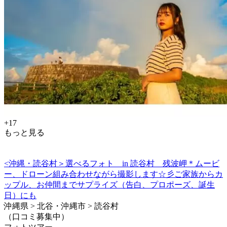
+17
もっと見る
<沖縄・読谷村＞選べるフォト in 読谷村 残波岬＊ムービ
ー、ドローン組み合わせながら撮影します☆彡ご家族からカ
ップル、お仲間までサプライズ（告白、プロポーズ、誕生
日）にも
沖縄県 > 北谷・沖縄市 > 読谷村
（口コミ募集中）