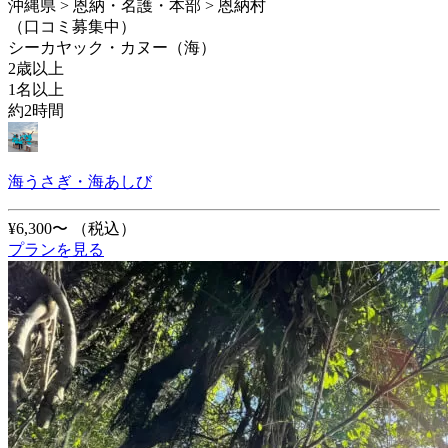
沖縄県 > 恩納・名護・本部 > 恩納村
（口コミ募集中）
シーカヤック・カヌー（海）
2歳以上
1名以上
約2時間
海うさぎ・海あしび
¥6,300〜
（税込）
プランを見る