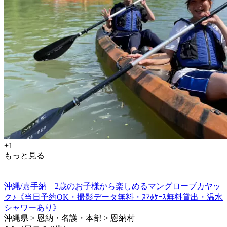
+1
もっと見る
沖縄/嘉手納 2歳のお子様から楽しめるマングローブカヤッ
ク♪《当日予約OK・撮影データ無料・ｽﾏﾎｹｰｽ無料貸出・温水
シャワーあり》
沖縄県 > 恩納・名護・本部 > 恩納村