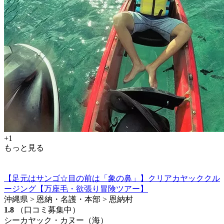
+1
もっと見る
【足元はサンゴ☆目の前は「象の鼻」】クリアカヤッククル
ージング【万座毛・欲張り冒険ツアー】
沖縄県 > 恩納・名護・本部 > 恩納村
1.8
（口コミ募集中）
シーカヤック・カヌー（海）