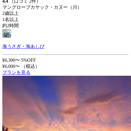
4.4
（口コミ 2件）
マングローブカヤック・カヌー（川）
2歳以上
1名以上
約2時間
海うさぎ・海あしび
¥6,300〜
5%OFF
¥6,000〜
（税込）
プランを見る