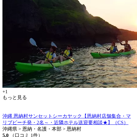
+1
もっと見る
沖縄 恩納村サンセットシーカヤック【恩納村店舗集合・マ
リブビーチ発・2名～・近隣ホテル送迎要相談★】（CS）
沖縄県 > 恩納・名護・本部 > 恩納村
5.0
（口コミ 1件）