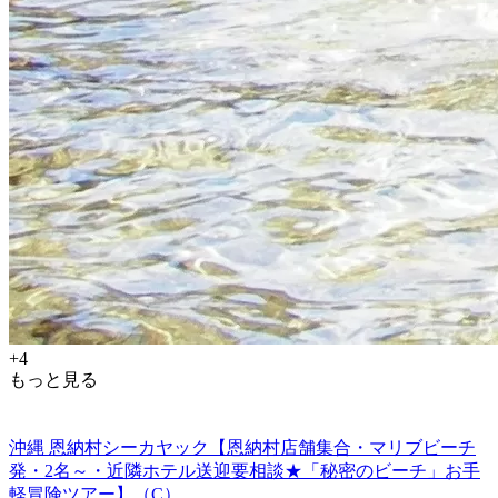
+4
もっと見る
沖縄 恩納村シーカヤック【恩納村店舗集合・マリブビーチ
発・2名～・近隣ホテル送迎要相談★「秘密のビーチ」お手
軽冒険ツアー】（C）