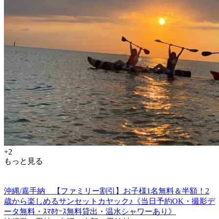
+2
もっと見る
沖縄/嘉手納 【ファミリー割引】お子様1名無料＆半額！2
歳から楽しめるサンセットカヤック♪《当日予約OK・撮影デ
ータ無料・ｽﾏﾎｹｰｽ無料貸出・温水シャワーあり》