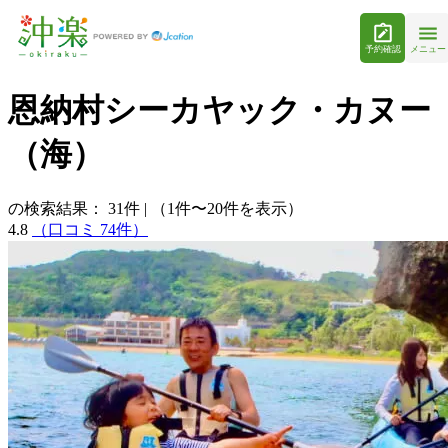
予約確認
メニュー
恩納村シーカヤック・カヌー
（海）
の検索結果：
31
件
|
（1件〜20件を表示）
4.8
（口コミ 74件）