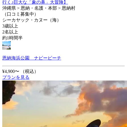
行く♪巨大な「象の鼻」大冒険】
沖縄県 > 恩納・名護・本部 > 恩納村
（口コミ募集中）
シーカヤック・カヌー（海）
3歳以上
2名以上
約1時間半
恩納海浜公園 ナビービーチ
¥4,900〜
（税込）
プランを見る