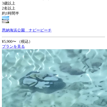
3歳以上
2名以上
約1時間半
恩納海浜公園 ナビービーチ
¥5,900〜
（税込）
プランを見る