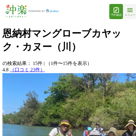
予約確認
メニュー
恩納村マングローブカヤッ
ク・カヌー（川）
の検索結果：
15
件
|
（1件〜15件を表示）
4.8
（口コミ 23件）