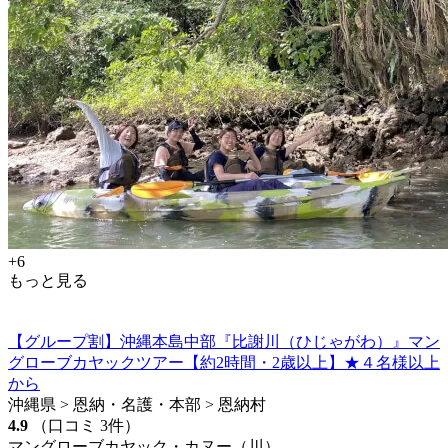
+6
もっと見る
【グループ割】沖縄本島中部『比謝川（ひじゃがわ）』マン
グローブカヤックツアー【約2時間・2歳以上】★４名様以上
から
沖縄県 > 恩納・名護・本部 > 恩納村
4.9
（口コミ 3件）
マングローブカヤック・カヌー（川）