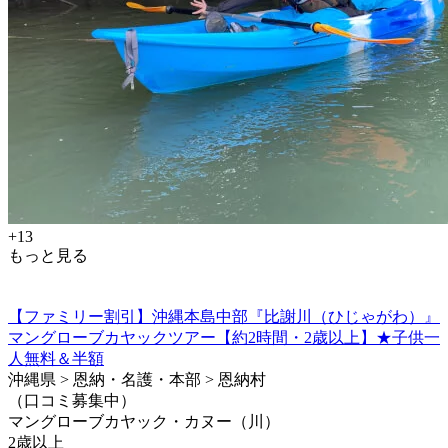
+13
もっと見る
【ファミリー割引】沖縄本島中部『比謝川（ひじゃがわ）』
マングローブカヤックツアー【約2時間・2歳以上】★子供一
人無料＆半額
沖縄県 > 恩納・名護・本部 > 恩納村
（口コミ募集中）
マングローブカヤック・カヌー（川）
2歳以上