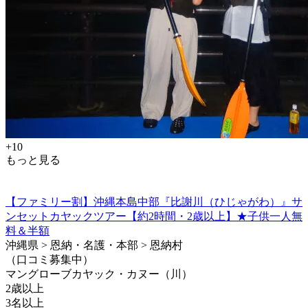
+10
もっと見る
【ファミリー割】沖縄本島中部『比謝川（ひじゃがわ）』サ
ンセットカヤックツアー【約2時間・2歳以上】★子供一人無
料＆半額
沖縄県 > 恩納・名護・本部 > 恩納村
（口コミ募集中）
マングローブカヤック・カヌー（川）
2歳以上
3名以上