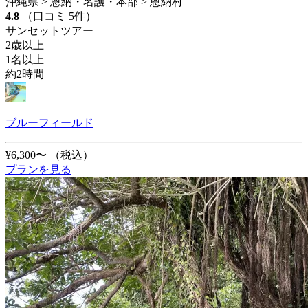
沖縄県 > 恩納・名護・本部 > 恩納村
4.8
（口コミ 5件）
サンセットツアー
2歳以上
1名以上
約2時間
ブルーフィールド
¥6,300〜
（税込）
プランを見る