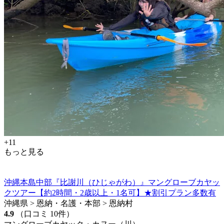
+11
もっと見る
沖縄本島中部『比謝川（ひじゃがわ）』マングローブカヤッ
クツアー【約2時間・2歳以上・1名可】★割引プラン多数有
沖縄県 > 恩納・名護・本部 > 恩納村
4.9
（口コミ 10件）