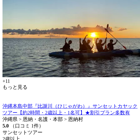
+11
もっと見る
沖縄本島中部『比謝川（ひじゃがわ）』サンセットカヤック
ツアー【約2時間・2歳以上・1名可】★割引プラン多数有
沖縄県 > 恩納・名護・本部 > 恩納村
5.0
（口コミ 1件）
サンセットツアー
2歳以上