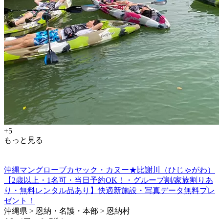
+5
もっと見る
沖縄マングローブカヤック・カヌー★比謝川（ひじゃがわ）
【2歳以上・1名可・当日予約OK！・グループ割/家族割りあ
り・無料レンタル品あり】快適新施設・写真データ無料プレ
ゼント！
沖縄県 > 恩納・名護・本部 > 恩納村