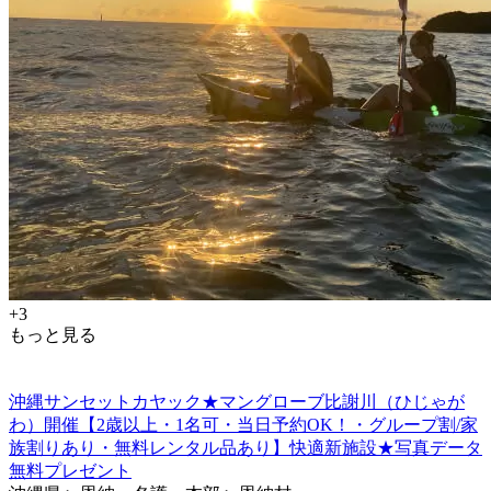
+3
もっと見る
沖縄サンセットカヤック★マングローブ比謝川（ひじゃが
わ）開催【2歳以上・1名可・当日予約OK！・グループ割/家
族割りあり・無料レンタル品あり】快適新施設★写真データ
無料プレゼント