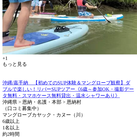
+1
もっと見る
沖縄/嘉手納 【初めてのSUP体験＆マングローブ観察】ダ
ブルで楽しい！リバーSUPツアー《6歳～参加OK・撮影デー
タ無料・スマホケース無料貸出・温水シャワーあり》
沖縄県 > 恩納・名護・本部 > 恩納村
（口コミ募集中）
マングローブカヤック・カヌー（川）
6歳以上
1名以上
約2時間