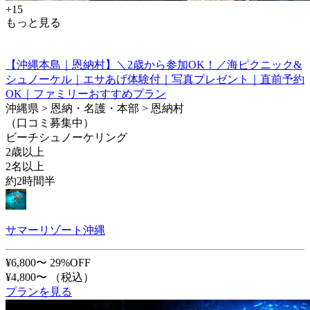
+15
もっと見る
【沖縄本島｜恩納村】＼2歳から参加OK！／海ピクニック&
シュノーケル｜エサあげ体験付｜写真プレゼント｜直前予約
OK｜ファミリーおすすめプラン
沖縄県 > 恩納・名護・本部 > 恩納村
（口コミ募集中）
ビーチシュノーケリング
2歳以上
2名以上
約2時間半
サマーリゾート沖縄
¥6,800〜
29%OFF
¥4,800〜
（税込）
プランを見る