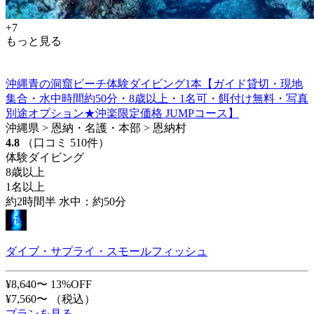
+7
もっと見る
沖縄青の洞窟ビーチ体験ダイビング1本【ガイド貸切・現地
集合・水中時間約50分・8歳以上・1名可・餌付け無料・写真
別途オプション★沖楽限定価格 JUMPコース】
沖縄県 > 恩納・名護・本部 > 恩納村
4.8
（口コミ 510件）
体験ダイビング
8歳以上
1名以上
約2時間半 水中：約50分
ダイブ・サプライ・スモールフィッシュ
¥8,640〜
13%OFF
¥7,560〜
（税込）
プランを見る