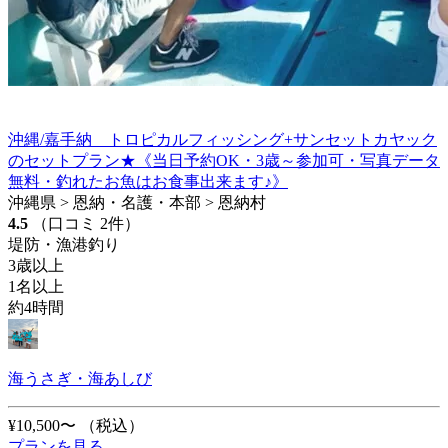
沖縄/嘉手納 トロピカルフィッシング+サンセットカヤック
のセットプラン★《当日予約OK・3歳～参加可・写真データ
無料・釣れたお魚はお食事出来ます♪》
沖縄県 > 恩納・名護・本部 > 恩納村
4.5
（口コミ 2件）
堤防・漁港釣り
3歳以上
1名以上
約4時間
海うさぎ・海あしび
¥10,500〜
（税込）
プランを見る