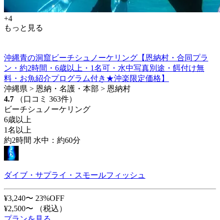
+4
もっと見る
沖縄青の洞窟ビーチシュノーケリング【恩納村・合同プラ
ン・約2時間・6歳以上・1名可・水中写真別途・餌付け無
料・お魚紹介プログラム付き★沖楽限定価格】
沖縄県 > 恩納・名護・本部 > 恩納村
4.7
（口コミ 363件）
ビーチシュノーケリング
6歳以上
1名以上
約2時間 水中：約60分
ダイブ・サプライ・スモールフィッシュ
¥3,240〜
23%OFF
¥2,500〜
（税込）
プランを見る