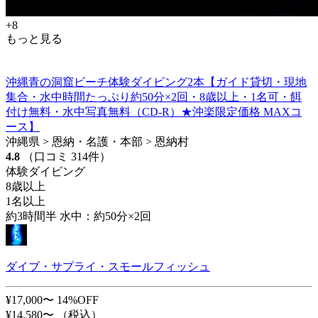
+8
もっと見る
沖縄青の洞窟ビーチ体験ダイビング2本【ガイド貸切・現地
集合・水中時間たっぷり約50分×2回・8歳以上・1名可・餌
付け無料・水中写真無料（CD-R）★沖楽限定価格 MAXコ
ース】
沖縄県 > 恩納・名護・本部 > 恩納村
4.8
（口コミ 314件）
体験ダイビング
8歳以上
1名以上
約3時間半 水中：約50分×2回
ダイブ・サプライ・スモールフィッシュ
¥17,000〜
14%OFF
¥14,580〜
（税込）