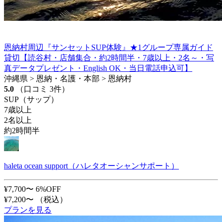
恩納村周辺『サンセットSUP体験』★1グループ専属ガイド
貸切【読谷村・店舗集合・約2時間半・7歳以上・2名～・写
真データプレゼント・English OK・当日電話申込可】
沖縄県 > 恩納・名護・本部 > 恩納村
5.0
（口コミ 3件）
SUP（サップ）
7歳以上
2名以上
約2時間半
haleta ocean support（ハレタオーシャンサポート）
¥7,700〜
6%OFF
¥7,200〜
（税込）
プランを見る