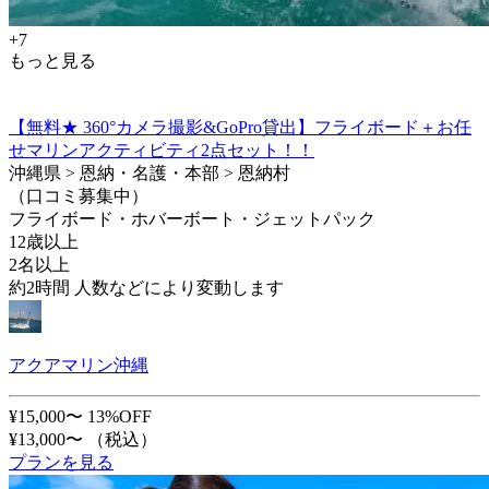
+7
もっと見る
【無料★ 360°カメラ撮影&GoPro貸出】フライボード＋お任
せマリンアクティビティ2点セット！！
沖縄県 > 恩納・名護・本部 > 恩納村
（口コミ募集中）
フライボード・ホバーボート・ジェットパック
12歳以上
2名以上
約2時間 人数などにより変動します
アクアマリン沖縄
¥15,000〜
13%OFF
¥13,000〜
（税込）
プランを見る