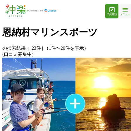
予約確認
メニュー
恩納村マリンスポーツ
の検索結果：
23
件
|
（1件〜20件を表示）
(口コミ募集中)