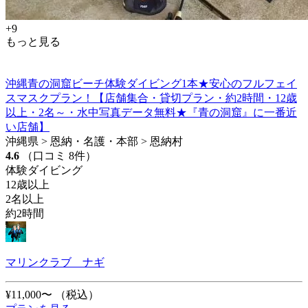
+9
もっと見る
沖縄青の洞窟ビーチ体験ダイビング1本★安心のフルフェイ
スマスクプラン！【店舗集合・貸切プラン・約2時間・12歳
以上・2名～・水中写真データ無料★『青の洞窟』に一番近
い店舗】
沖縄県 > 恩納・名護・本部 > 恩納村
4.6
（口コミ 8件）
体験ダイビング
12歳以上
2名以上
約2時間
マリンクラブ ナギ
¥11,000〜
（税込）