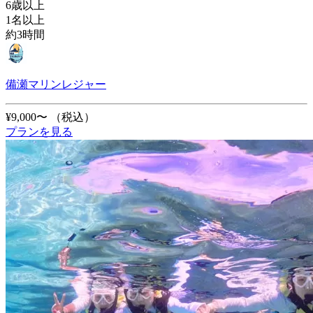
6歳以上
1名以上
約3時間
備瀬マリンレジャー
¥9,000〜
（税込）
プランを見る