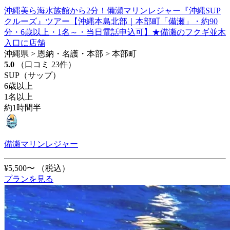
沖縄美ら海水族館から2分！備瀬マリンレジャー『沖縄SUP
クルーズ』ツアー【沖縄本島北部｜本部町「備瀬」・約90
分・6歳以上・1名～・当日電話申込可】★備瀬のフクギ並木
入口に店舗
沖縄県 > 恩納・名護・本部 > 本部町
5.0
（口コミ 23件）
SUP（サップ）
6歳以上
1名以上
約1時間半
備瀬マリンレジャー
¥5,500〜
（税込）
プランを見る