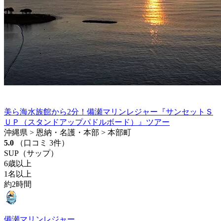
美ら海水族館から2分！備瀬マリンレジャー『サンセットＳ
ＵＰ（スタンドアップパドルボード）』ツアー
沖縄県 > 恩納・名護・本部 > 本部町
5.0
（口コミ 3件）
SUP（サップ）
6歳以上
1名以上
約2時間
備瀬マリンレジャー