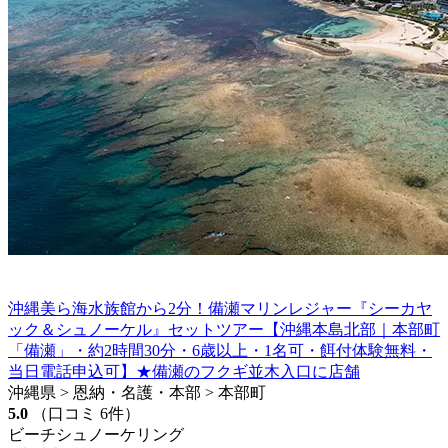
沖縄美ら海水族館から2分！備瀬マリンレジャー『シーカヤ
ック＆シュノーケル』セットツアー【沖縄本島北部｜本部町
「備瀬」・約2時間30分・6歳以上・1名可・餌付体験無料・
当日電話申込可】★備瀬のフクギ並木入口に店舗
沖縄県 > 恩納・名護・本部 > 本部町
5.0
（口コミ 6件）
ビーチシュノーケリング