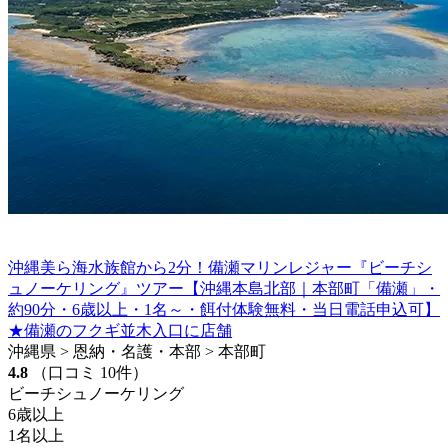
沖縄美ら海水族館から2分！備瀬マリンレジャー『ビーチシ
ュノーケリング』ツアー【沖縄本島北部｜本部町「備瀬」・
約90分・6歳以上・1名～・餌付体験無料・当日電話申込可】
★備瀬のフクギ並木入口に店舗
沖縄県 > 恩納・名護・本部 > 本部町
4.8
（口コミ 10件）
ビーチシュノーケリング
6歳以上
1名以上