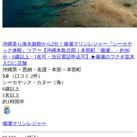
沖縄美ら海水族館から2分！備瀬マリンレジャー『シーカヤ
ック体験』ツアー【沖縄本島北部｜本部町「備瀬」・約90
分・6歳以上・1名可・当日電話申込可】★備瀬のフクギ並木
入口に店舗
沖縄県 > 恩納・名護・本部 > 本部町
5.0
（口コミ 2件）
シーカヤック・カヌー（海）
6歳以上
1名以上
約1時間半
備瀬マリンレジャー