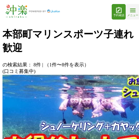
予約確認
メニュー
本部町マリンスポーツ子連れ
歓迎
の検索結果：
8
件
|
（1件〜8件を表示）
(口コミ募集中)