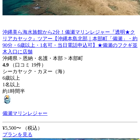
沖縄美ら海水族館から2分！備瀬マリンレジャー『透明★ク
リアカヤック』ツアー【沖縄本島北部｜本部町「備瀬」・約
90分・6歳以上・1名可・当日電話申込可】★備瀬のフクギ並
木入口に店舗
沖縄県 > 恩納・名護・本部 > 本部町
4.9
（口コミ 19件）
シーカヤック・カヌー（海）
6歳以上
1名以上
約1時間半
備瀬マリンレジャー
¥5,500〜
（税込）
プランを見る