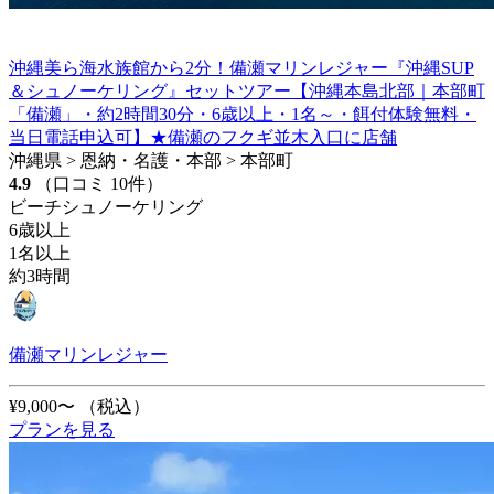
沖縄美ら海水族館から2分！備瀬マリンレジャー『沖縄SUP
＆シュノーケリング』セットツアー【沖縄本島北部｜本部町
「備瀬」・約2時間30分・6歳以上・1名～・餌付体験無料・
当日電話申込可】★備瀬のフクギ並木入口に店舗
沖縄県 > 恩納・名護・本部 > 本部町
4.9
（口コミ 10件）
ビーチシュノーケリング
6歳以上
1名以上
約3時間
備瀬マリンレジャー
¥9,000〜
（税込）
プランを見る