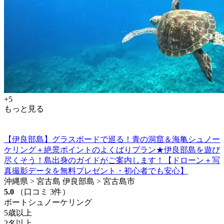
+5
もっと見る
【伊良部島】グラスボードで巡る！青の洞窟＆海亀シュノー
ケリング＋絶景ポイントのよくばりプラン★伊良部島を遊び
尽くそう！島出身のガイドがご案内します！【ドローン＋写
真撮影データを無料プレゼント・初心者でも安心】
沖縄県 > 宮古島 伊良部島 > 宮古島市
5.0
（口コミ 3件）
ボートシュノーケリング
5歳以上
2名以上