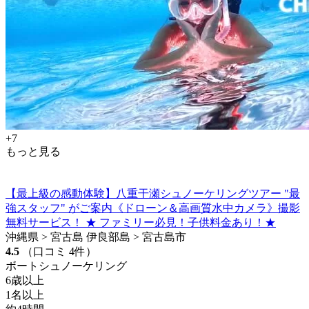
+7
もっと見る
【最上級の感動体験】八重干瀬シュノーケリングツアー "最
強スタッフ" がご案内《ドローン＆高画質水中カメラ》撮影
無料サービス！ ★ ファミリー必見！子供料金あり！★
沖縄県 > 宮古島 伊良部島 > 宮古島市
4.5
（口コミ 4件）
ボートシュノーケリング
6歳以上
1名以上