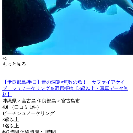
+5
もっと見る
【伊良部島/半日】青の洞窟×無数の魚！「サファイアケイ
ブ」シュノーケリング＆洞窟探検【3歳以上・写真データ無
料】
沖縄県 > 宮古島 伊良部島 > 宮古島市
4.0
（口コミ 1件）
ビーチシュノーケリング
3歳以上
1名以上
約2時間 体験時間：1時間