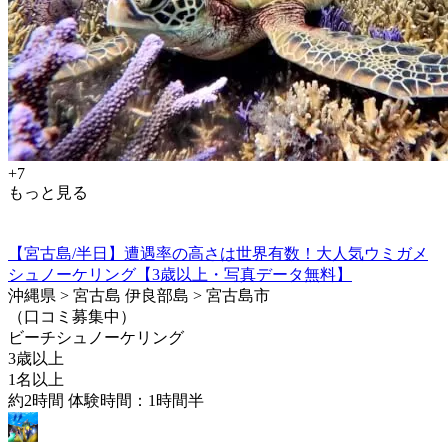
+7
もっと見る
【宮古島/半日】遭遇率の高さは世界有数！大人気ウミガメ
シュノーケリング【3歳以上・写真データ無料】
沖縄県 > 宮古島 伊良部島 > 宮古島市
（口コミ募集中）
ビーチシュノーケリング
3歳以上
1名以上
約2時間 体験時間：1時間半