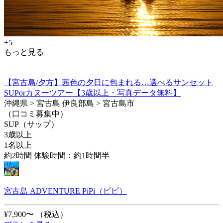
+5
もっと見る
【宮古島/夕方】茜色の夕日に包まれる…選べるサンセット
SUPorカヌーツアー【3歳以上・写真データ無料】
沖縄県 > 宮古島 伊良部島 > 宮古島市
（口コミ募集中）
SUP（サップ）
3歳以上
1名以上
約2時間 体験時間：約1時間半
宮古島 ADVENTURE PiPi（ピピ）
¥7,900〜
（税込）