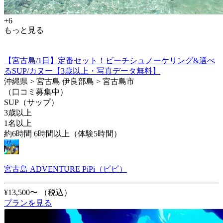
+6
もっと見る
【宮古島/1日】定番セット！ビーチシュノーケリング&選べ
るSUP/カヌー【3歳以上・写真データ無料】
沖縄県 > 宮古島 伊良部島 > 宮古島市
（口コミ募集中）
SUP（サップ）
3歳以上
1名以上
約6時間 6時間以上（体験5時間）
宮古島 ADVENTURE PiPi（ピピ）
¥13,500〜
（税込）
プランを見る