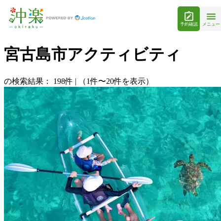
予約確認
メニュー
宮古島市アクティビティ
の検索結果：
198
件
|
（1件〜20件を表示）