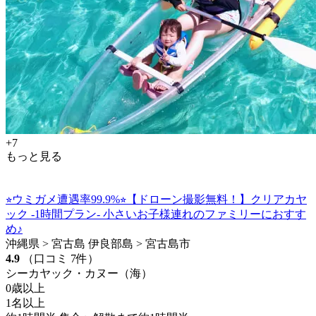
+7
もっと見る
⭐︎ウミガメ遭遇率99.9%⭐︎【ドローン撮影無料！】クリアカヤ
ック -1時間プラン- 小さいお子様連れのファミリーにおすす
め♪
沖縄県 > 宮古島 伊良部島 > 宮古島市
4.9
（口コミ 7件）
シーカヤック・カヌー（海）
0歳以上
1名以上