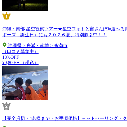
沖縄・南部 星空観察ツアー★星空フォトと宙さんぽin選べ
ポーズ、誕生日）にも２０２６夏、特別割引中！！
沖縄県 > 糸満・南城 > 糸満市
（口コミ募集中）
18%OFF
¥9,800〜
（税込）
【完全貸切・4名様まで・お手頃価格】ヨットセーリング・