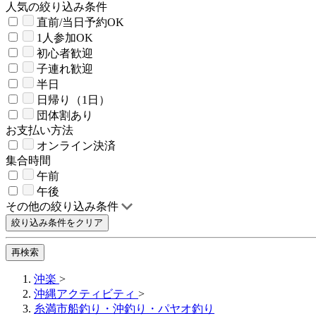
人気の絞り込み条件
直前/当日予約OK
1人参加OK
初心者歓迎
子連れ歓迎
半日
日帰り（1日）
団体割あり
お支払い方法
オンライン決済
集合時間
午前
午後
その他の絞り込み条件
絞り込み条件をクリア
再検索
沖楽
>
沖縄アクティビティ
>
糸満市船釣り・沖釣り・パヤオ釣り