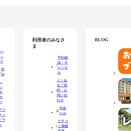
BLOG
利用者のみなさ
ま
パ
ッ
予約確
ク
認・キ
ャンセ
宿
ル
泊
よくあ
レ
るご質
ン
問・お
タ
問い合
カ
わせ
ー
沖楽
アク
とは
ティ
ビテ
クチコ
ィ
ミ掲載
基準