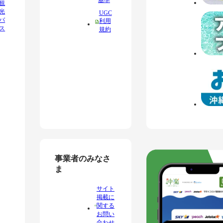
観
光
UGC
バ
利用
ス
規約
事業者のみなさ
ま
サイト
掲載に
関する
お問い
合わせ