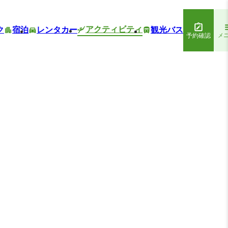
アクティビティ
ク
宿泊
レンタカー
観光バス
予約確認
メ