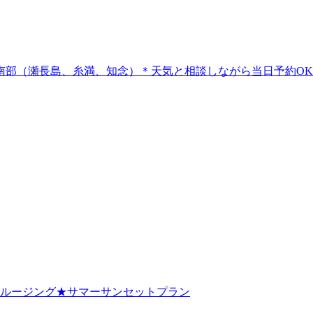
る南部（瀬長島、糸満、知念）＊天気と相談しながら当日予約O
クルージング★サマーサンセットプラン