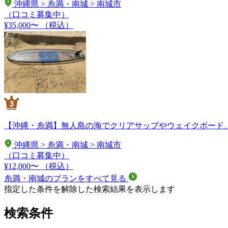
沖縄県 > 糸満・南城 > 南城市
（口コミ募集中）
¥35,000〜
（税込）
【沖縄・糸満】無人島の海でクリアサップやウェイクボード、
沖縄県 > 糸満・南城 > 南城市
（口コミ募集中）
¥12,000〜
（税込）
糸満・南城のプランをすべて見る
指定した条件を解除した検索結果を表示します
検索条件