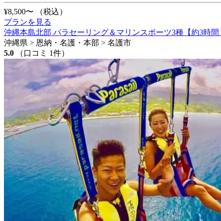
¥8,500〜
（税込）
プランを見る
沖縄本島北部 パラセーリング＆マリンスポーツ3種【約3時間
沖縄県 > 恩納・名護・本部 > 名護市
5.0
（口コミ 1件）