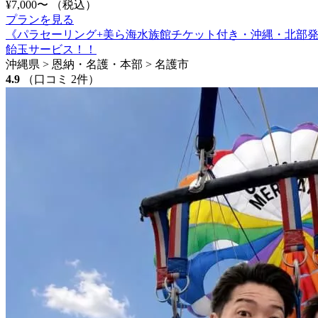
¥7,000〜
（税込）
プランを見る
《パラセーリング+美ら海水族館チケット付き・沖縄・北部発
飴玉サービス！！
沖縄県 > 恩納・名護・本部 > 名護市
4.9
（口コミ 2件）