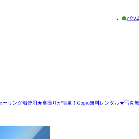
パッ
ーリング船使用★自撮りが簡単！Gopro無料レンタル★写真無