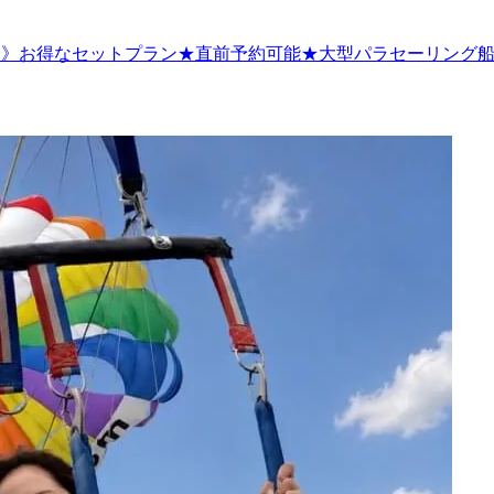
》お得なセットプラン★直前予約可能★大型パラセーリング船使用