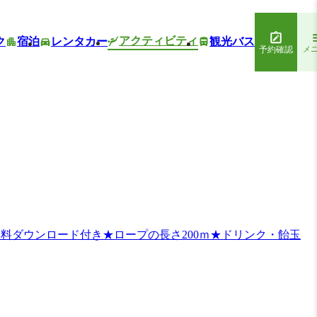
アクティビティ
ク
宿泊
レンタカー
観光バス
予約確認
メ
料ダウンロード付き★ロープの長さ200ｍ★ドリンク・飴玉