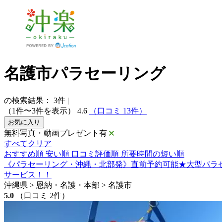
名護市パラセーリング
の検索結果：
3
件
|
（1件〜3件を表示）
4.6
（口コミ 13件）
お気に入り
無料写真・動画プレゼント有
すべてクリア
おすすめ順
安い順
口コミ評価順
所要時間の短い順
《パラセーリング・沖縄・北部発》直前予約可能★大型パラセ
サービス！！
沖縄県 > 恩納・名護・本部 > 名護市
5.0
（口コミ 2件）