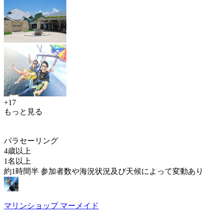
+17
もっと見る
パラセーリング
4歳以上
1名以上
約1時間半 参加者数や海況状況及び天候によって変動あり
マリンショップ マーメイド