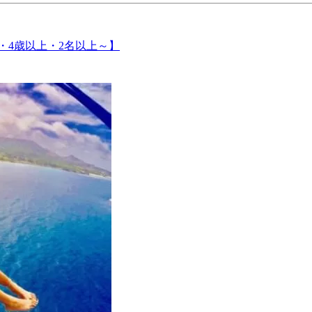
・4歳以上・2名以上～】