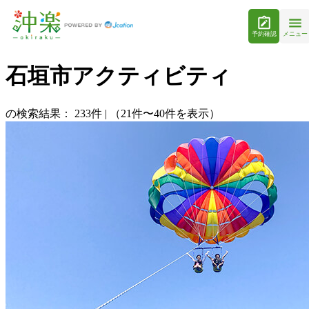
予約確認
メニュー
石垣市アクティビティ
の検索結果：
233
件
|
（21件〜40件を表示）