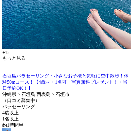
+12
もっと見る
石垣島パラセーリング・小さなお子様と気軽に空中散歩！体
験50mコース！【4歳～・1名可・写真無料プレゼント！・当
日予約OK！】
沖縄県 > 石垣島 西表島 > 石垣市
（口コミ募集中）
パラセーリング
4歳以上
1名以上
約1時間半