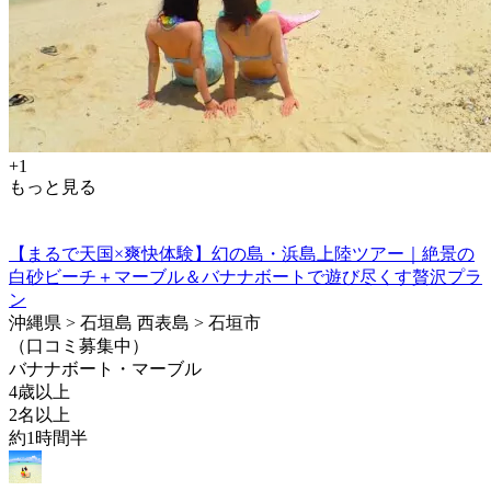
+1
もっと見る
【まるで天国×爽快体験】幻の島・浜島上陸ツアー｜絶景の
白砂ビーチ＋マーブル＆バナナボートで遊び尽くす贅沢プラ
ン
沖縄県 > 石垣島 西表島 > 石垣市
（口コミ募集中）
バナナボート・マーブル
4歳以上
2名以上
約1時間半