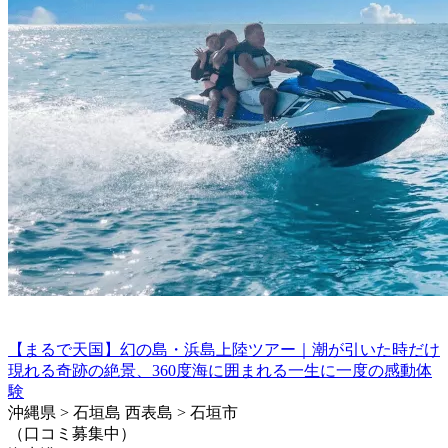
【まるで天国】幻の島・浜島上陸ツアー｜潮が引いた時だけ
現れる奇跡の絶景、360度海に囲まれる一生に一度の感動体
験
沖縄県 > 石垣島 西表島 > 石垣市
（口コミ募集中）