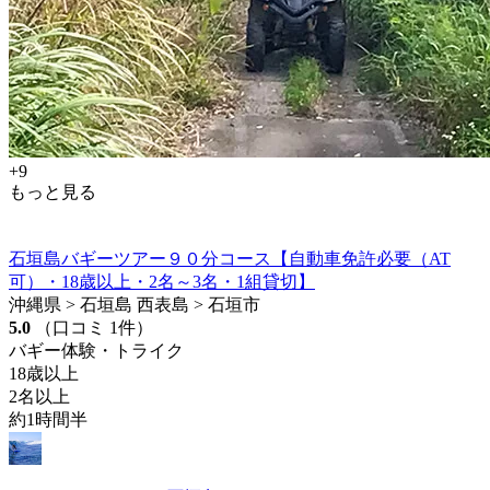
+9
もっと見る
石垣島バギーツアー９０分コース【自動車免許必要（AT
可）・18歳以上・2名～3名・1組貸切】
沖縄県 > 石垣島 西表島 > 石垣市
5.0
（口コミ 1件）
バギー体験・トライク
18歳以上
2名以上
約1時間半