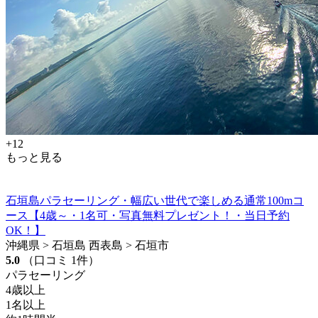
+12
もっと見る
石垣島パラセーリング・幅広い世代で楽しめる通常100mコ
ース【4歳～・1名可・写真無料プレゼント！・当日予約
OK！】
沖縄県 > 石垣島 西表島 > 石垣市
5.0
（口コミ 1件）
パラセーリング
4歳以上
1名以上