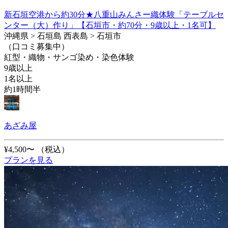
新石垣空港から約30分★八重山みんさー織体験「テーブルセ
ンター（大）作り」【石垣市・約70分・9歳以上・1名可】
沖縄県 > 石垣島 西表島 > 石垣市
（口コミ募集中）
紅型・織物・サンゴ染め・染色体験
9歳以上
1名以上
約1時間半
あざみ屋
¥4,500〜
（税込）
プランを見る