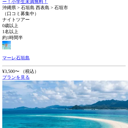
ー！小学生未満無料！
沖縄県 > 石垣島 西表島 > 石垣市
（口コミ募集中）
ナイトツアー
0歳以上
1名以上
約1時間半
マーレ石垣島
¥3,500〜
（税込）
プランを見る