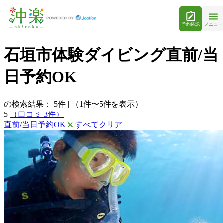
予約確認
メニュー
石垣市体験ダイビング直前/当
日予約OK
の検索結果：
5
件
|
（1件〜5件を表示）
5
（口コミ 3件）
直前/当日予約OK
すべてクリア