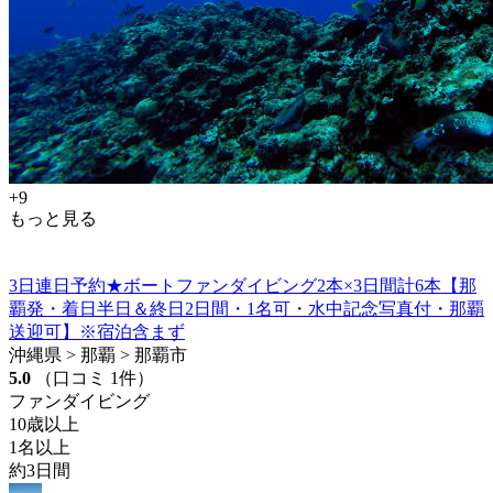
+9
もっと見る
3日連日予約★ボートファンダイビング2本×3日間計6本【那
覇発・着日半日＆終日2日間・1名可・水中記念写真付・那覇
送迎可】※宿泊含まず
沖縄県 > 那覇 > 那覇市
5.0
（口コミ 1件）
ファンダイビング
10歳以上
1名以上
約3日間