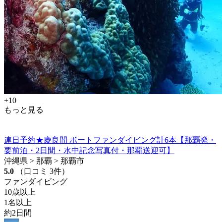
+10
もっと見る
連日予約★慶良間 ボートファンダイビング計6本【那覇発・
要前泊・2日間・水中記念写真付・那覇送迎可】
沖縄県 > 那覇 > 那覇市
5.0
（口コミ 3件）
ファンダイビング
10歳以上
1名以上
約2日間