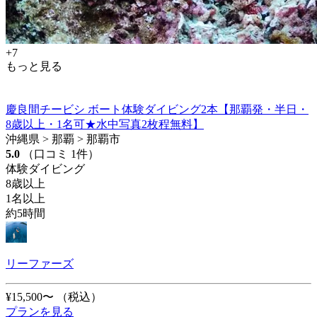
+7
もっと見る
慶良間チービシ ボート体験ダイビング2本【那覇発・半日・
8歳以上・1名可★水中写真2枚程無料】
沖縄県 > 那覇 > 那覇市
5.0
（口コミ 1件）
体験ダイビング
8歳以上
1名以上
約5時間
リーファーズ
¥15,500〜
（税込）
プランを見る