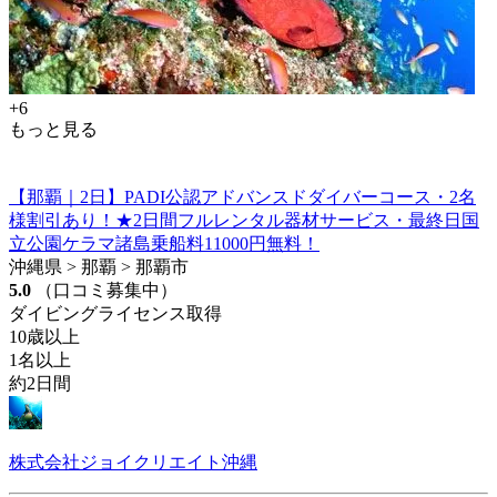
+6
もっと見る
【那覇｜2日】PADI公認アドバンスドダイバーコース・2名
様割引あり！★2日間フルレンタル器材サービス・最終日国
立公園ケラマ諸島乗船料11000円無料！
沖縄県 > 那覇 > 那覇市
5.0
（口コミ募集中）
ダイビングライセンス取得
10歳以上
1名以上
約2日間
株式会社ジョイクリエイト沖縄