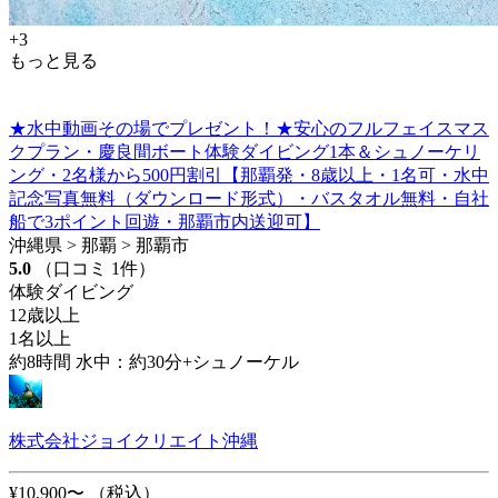
+3
もっと見る
★水中動画その場でプレゼント！★安心のフルフェイスマス
クプラン・慶良間ボート体験ダイビング1本＆シュノーケリ
ング・2名様から500円割引【那覇発・8歳以上・1名可・水中
記念写真無料（ダウンロード形式）・バスタオル無料・自社
船で3ポイント回遊・那覇市内送迎可】
沖縄県 > 那覇 > 那覇市
5.0
（口コミ 1件）
体験ダイビング
12歳以上
1名以上
約8時間 水中：約30分+シュノーケル
株式会社ジョイクリエイト沖縄
¥10,900〜
（税込）