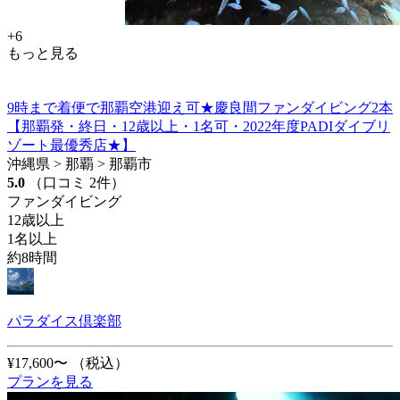
+6
もっと見る
9時まで着便で那覇空港迎え可★慶良間ファンダイビング2本
【那覇発・終日・12歳以上・1名可・2022年度PADIダイブリ
ゾート最優秀店★】
沖縄県 > 那覇 > 那覇市
5.0
（口コミ 2件）
ファンダイビング
12歳以上
1名以上
約8時間
パラダイス倶楽部
¥17,600〜
（税込）
プランを見る