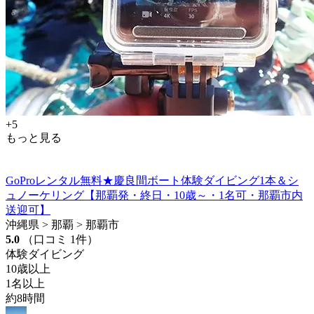
+5
もっと見る
GoProレンタル無料★慶良間ボート体験ダイビング1本＆シ
ュノーケリング【那覇発・終日・10歳～・1名可・那覇市内
送迎可】
沖縄県 > 那覇 > 那覇市
5.0
（口コミ 1件）
体験ダイビング
10歳以上
1名以上
約8時間