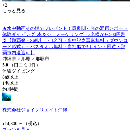
+2
もっと見る
★水中動画その場でプレゼント！慶良間＜光の洞窟＞ボート
体験ダイビング1本＆シュノーケリング・2名様から500円割
引【那覇発・8歳以上・1名可・水中記念写真無料（ダウンロ
ード形式）・バスタオル無料・自社船で3ポイント回遊・那
覇市内送迎可】
沖縄県 > 那覇 > 那覇市
5.0
（口コミ 1件）
体験ダイビング
8歳以上
1名以上
約7時間
株式会社ジョイクリエイト沖縄
¥14,300〜
（税込）
プランを見る