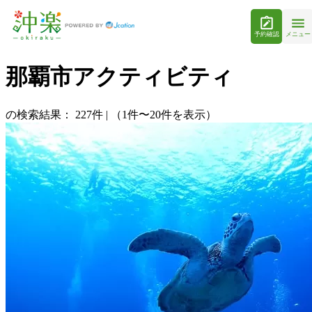
予約確認
メニュー
那覇市アクティビティ
の検索結果：
227
件
|
（1件〜20件を表示）